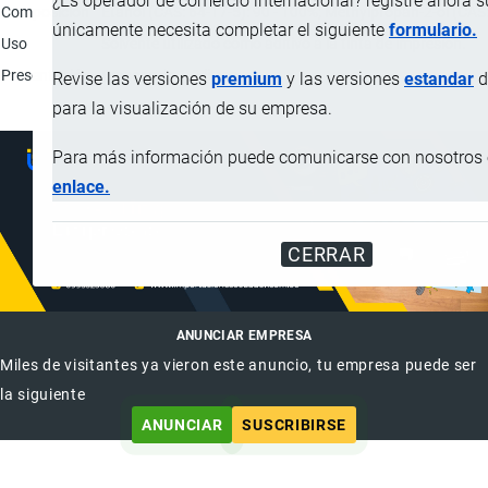
¿Es operador de comercio internacional? registre ahora 
Composición
Etanol (CAS: 64-17-5): 90 - 100%; Methylpropan-2-ol (CAS:
únicamente necesita completar el siguiente
formulario.
Uso
Solvente utilizado como aditivo a la tinta de impresión.
Presentación
Frascos de 1.2 litros.
Revise las versiones
premium
y las versiones
estandar
d
para la visualización de su empresa.
Para más información puede comunicarse con nosotros e
enlace.
CERRAR
ANUNCIAR EMPRESA
Miles de visitantes ya vieron este anuncio, tu empresa puede ser
la siguiente
ANUNCIAR
SUSCRIBIRSE