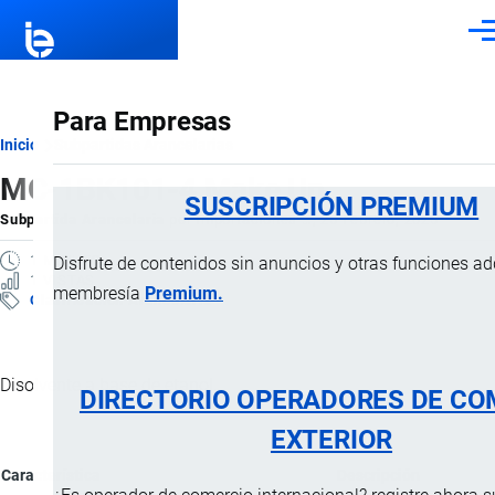
Pasar al contenido principal
Men
Para Empresas
Ruta
Inicio
Subpartidas Arancelarias
MC-1BK101-4 Make Up
de
SUSCRIPCIÓN PREMIUM
Subpartida Arancelaria
por
Importaciones …
, 25 Febrero, 2025
navegación
1 MINUTO
Disfrute de contenidos sin anuncios y otras funciones a
1 VISTAS
membresía
Premium.
Clasificación Arancelaria
Disolvente a base de etanol.
DIRECTORIO OPERADORES DE CO
EXTERIOR
Característica
Descripción