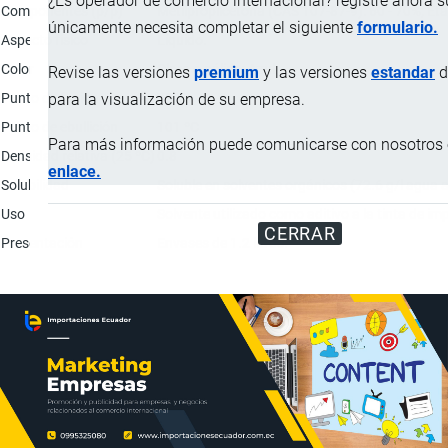
¿Es operador de comercio internacional? registre ahora 
Componentes (p/p)
Metilpropilcetona (CAS 107-87-9): 60 - 70%; Etan
únicamente necesita completar el siguiente
formulario.
Aspecto físico
Líquido.
Color
Claro o pálido; Azul.
Revise las versiones
premium
y las versiones
estandar
d
Punto de fusión
78 ºC
para la visualización de su empresa.
Punto de ebullición
101 ºC
Para más información puede comunicarse con nosotros e
Densidad relativa (25 ºC)
0.8
enlace.
Solubilidad
Soluble en solventes orgánicos (72.6 g/l agua a
Uso
Solvente utilizado como aditivo a la tinta de im
CERRAR
Presentación
Envases de 1.2 litros.