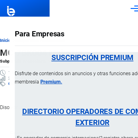
Pasar al contenido principal
Men
Para Empresas
Ruta
Inicio
Subpartidas Arancelarias
MC-7BK004 Make Up
de
SUSCRIPCIÓN PREMIUM
Subpartida Arancelaria
por
Importaciones …
, 26 Febrero, 2025
navegación
1 MINUTO
Disfrute de contenidos sin anuncios y otras funciones a
2 VISTAS
membresía
Premium.
Clasificación Arancelaria
Disolvente a base de etanol.
DIRECTORIO OPERADORES DE CO
EXTERIOR
Característica