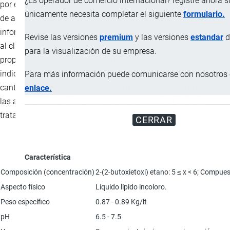
¿Es operador de comercio internacional? registre ahora 
por el consumo, dependiendo del consumo, añadir el producto
únicamente necesita completar el siguiente
formulario.
de acuerdo con las instrucciones proporcionadas en el último
informe de análisis, después del análisis, Chemtec proporciona
Revise las versiones
premium
y las versiones
estandar
d
al cliente un informe escrito que contiene las principales
para la visualización de su empresa.
propiedades físicas y químicas de la solución fosfática,
indicando como proceder a la recarga del tanque indicando la
Para más información puede comunicarse con nosotros e
cantidad recomendada de Fluido T3 para agregar a la cuba, y
enlace.
las acciones sugeridas para mantener estable el baño de
tratamiento.
CERRAR
Característica
Composición (concentración)
2-(2-butoxietoxi) etano: 5 ≤ x < 6; Compues
Aspecto físico
Líquido lípido incoloro.
Peso específico
0.87 - 0.89 Kg/lt
pH
6.5 - 7.5