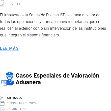
83 VISTAS
El Impuesto a la Salida de Divisas ISD se grava al valor de
todas las operaciones y transacciones monetarias que se
realicen al exterior, con o sin intervención de las instituciones
que integran el sistema financiero.
LEE MÁS
SOBRE
IMPUESTO
A
LA
Casos Especiales de Valoración
SALIDA
Aduanera
DE
DIVISAS
ARTÍCULO
6 NOVIEMBRE, 2024
26 MINUTOS