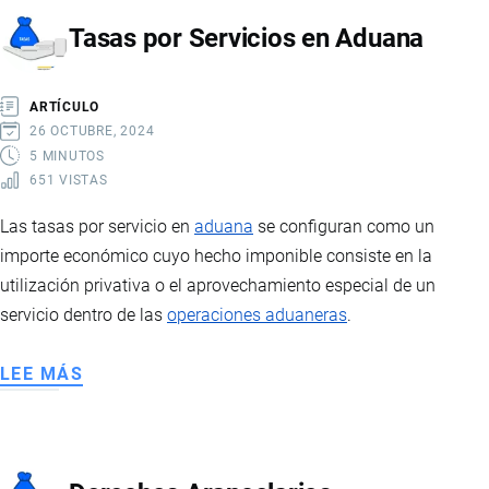
LOS
Tasas por Servicios en Aduana
CONSUMOS
ESPECIALES
ARTÍCULO
26 OCTUBRE, 2024
5 MINUTOS
651 VISTAS
Las tasas por servicio en
aduana
se configuran como un
importe económico cuyo hecho imponible consiste en la
utilización privativa o el aprovechamiento especial de un
servicio dentro de las
operaciones aduaneras
.
LEE MÁS
SOBRE
TASAS
POR
SERVICIOS