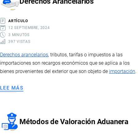
Derechos Arancelarios
EN
ADUANA
ARTÍCULO
12 SEPTIEMBRE, 2024
3 MINUTOS
397 VISTAS
Derechos arancelarios
, tributos, tarifas o impuestos a las
importaciones son recargos económicos que se aplica a los
bienes provenientes del exterior que son objeto de
importación
.
LEE MÁS
SOBRE
DERECHOS
ARANCELARIOS
Métodos de Valoración Aduanera