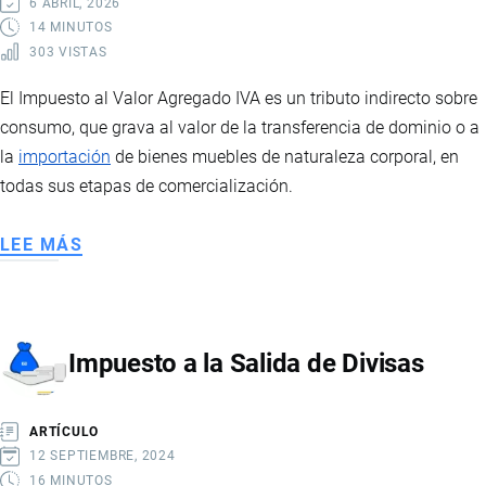
6 ABRIL, 2026
14 MINUTOS
303 VISTAS
El Impuesto al Valor Agregado IVA es un tributo indirecto sobre
consumo, que grava al valor de la transferencia de dominio o a
la
importación
de bienes muebles de naturaleza corporal, en
todas sus etapas de comercialización.
LEE MÁS
SOBRE
IMPUESTO
AL
VALOR
Impuesto a la Salida de Divisas
AGREGADO
ARTÍCULO
12 SEPTIEMBRE, 2024
16 MINUTOS