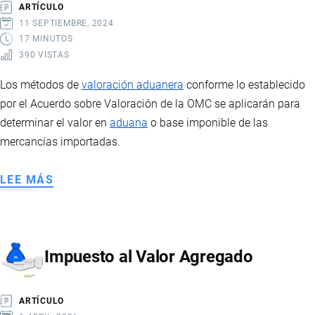
ARTÍCULO
11 SEPTIEMBRE, 2024
17 MINUTOS
390 VISTAS
Los métodos de
valoración aduanera
conforme lo establecido
por el Acuerdo sobre Valoración de la OMC se aplicarán para
determinar el valor en
aduana
o base imponible de las
mercancías importadas.
LEE MÁS
SOBRE
MÉTODOS
DE
VALORACIÓN
Impuesto al Valor Agregado
ADUANERA
ARTÍCULO