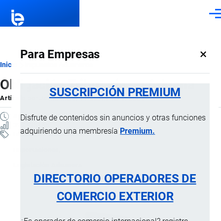
Pasar al contenido principal
Men
×
Para Empresas
Ruta
Inicio
Impuestos Aduaneros
Obligación Tributaria en Aduana
de
SUSCRIPCIÓN PREMIUM
Artículo
por
Jaime Mise
, 11 Septiembre, 2024
navegación
8 MINUTOS
Disfrute de contenidos sin anuncios y otras funciones
392 VISTAS
adquiriendo una membresía
Premium.
Impuestos Aduaneros
Importaciones
Legislación Aduanera
DIRECTORIO OPERADORES DE
COMERCIO EXTERIOR