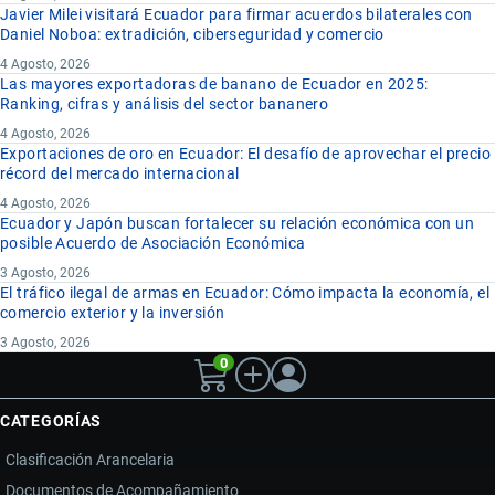
Javier Milei visitará Ecuador para firmar acuerdos bilaterales con
Daniel Noboa: extradición, ciberseguridad y comercio
4 Agosto, 2026
Las mayores exportadoras de banano de Ecuador en 2025:
Ranking, cifras y análisis del sector bananero
4 Agosto, 2026
Exportaciones de oro en Ecuador: El desafío de aprovechar el precio
récord del mercado internacional
4 Agosto, 2026
Ecuador y Japón buscan fortalecer su relación económica con un
posible Acuerdo de Asociación Económica
3 Agosto, 2026
El tráfico ilegal de armas en Ecuador: Cómo impacta la economía, el
comercio exterior y la inversión
3 Agosto, 2026
0
CATEGORÍAS
Clasificación Arancelaria
Documentos de Acompañamiento