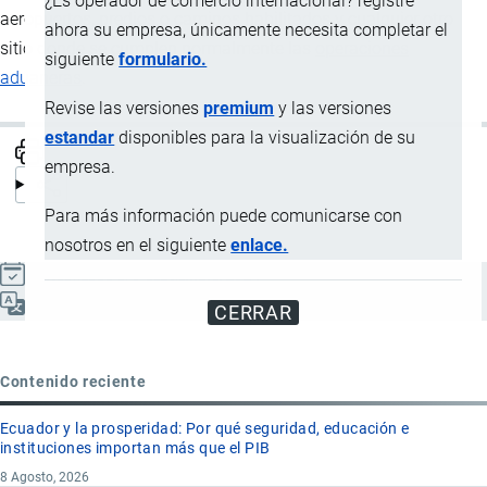
¿Es operador de comercio internacional? registre
aeropuertos, predios o caminos habilitados y cualquier otro
ahora su empresa, únicamente necesita completar el
sitio donde se cumplen normalmente las
operaciones
siguiente
formulario.
aduaneras
.
Revise las versiones
premium
y las versiones
estandar
disponibles para la visualización de su
empresa.
Para más información puede comunicarse con
nosotros en el siguiente
enlace.
Actualizado el 9 Septiembre, 2024
Español
CERRAR
Contenido reciente
Ecuador y la prosperidad: Por qué seguridad, educación e
instituciones importan más que el PIB
8 Agosto, 2026