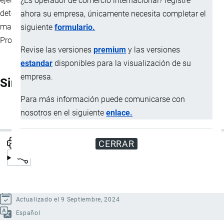
¿Es operador de comercio internacional? registre
determinación, de
resolución
, de sanción y reglamentaria en
ahora su empresa, únicamente necesita completar el
materia aduanera, de conformidad con el Código Orgánico de
siguiente
formulario.
Producción Comercio e Inversiones y sus reglamentos.
Revise las versiones
premium
y las versiones
estandar
disponibles para la visualización de su
empresa.
Sinónimos
Para más información puede comunicarse con
SENAE
nosotros en el siguiente
enlace.
CERRAR
Actualizado el 9 Septiembre, 2024
Español