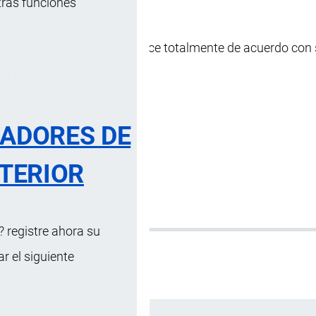
tras funciones
o sustancias, que los inutilice totalmente de acuerdo con
in valor comercial.
RADORES DE
TERIOR
 registre ahora su
 el siguiente
Español