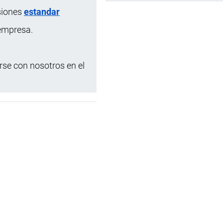
siones
estandar
 empresa.
se con nosotros en el