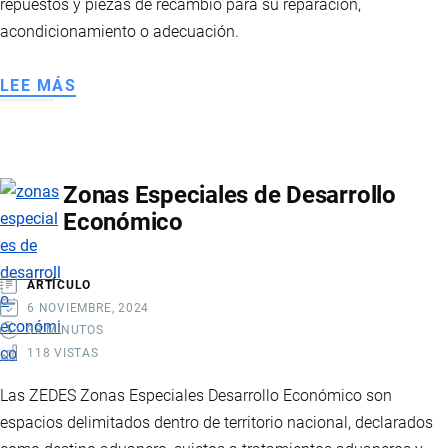
repuestos y piezas de recambio para su reparación,
acondicionamiento o adecuación.
LEE MÁS
SOBRE
RÉGIMEN
ADUANERO
ALMACENES
Zonas Especiales de Desarrollo
ESPECIALES
Económico
ARTÍCULO
6 NOVIEMBRE, 2024
38 MINUTOS
118 VISTAS
Las ZEDES Zonas Especiales Desarrollo Económico son
espacios delimitados dentro de territorio nacional, declarados