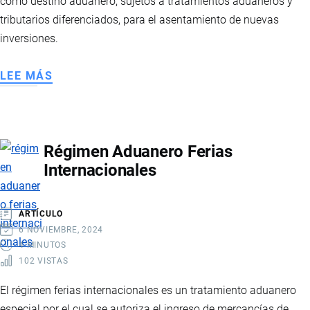
como destino aduanero, sujetos a tratamientos aduaneros y
tributarios diferenciados, para el asentamiento de nuevas
inversiones.
LEE MÁS
SOBRE
ZONAS
ESPECIALES
DE
Régimen Aduanero Ferias
DESARROLLO
Internacionales
ECONÓMICO
ARTÍCULO
6 NOVIEMBRE, 2024
4 MINUTOS
102 VISTAS
El régimen ferias internacionales es un tratamiento aduanero
especial por el cual se autoriza el ingreso de mercancías de