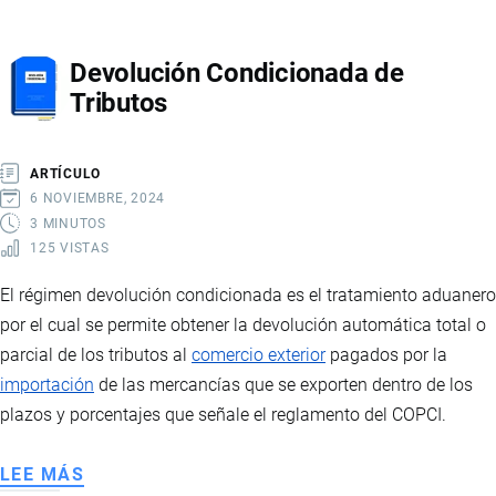
ADUANEROS
DE
Devolución Condicionada de
EXPORTACIÓN
Tributos
ARTÍCULO
6 NOVIEMBRE, 2024
3 MINUTOS
125 VISTAS
El régimen devolución condicionada es el tratamiento aduanero
por el cual se permite obtener la devolución automática total o
parcial de los tributos al
comercio exterior
pagados por la
importación
de las mercancías que se exporten dentro de los
plazos y porcentajes que señale el reglamento del COPCI.
LEE MÁS
SOBRE