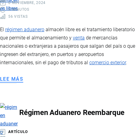
6 NOVIEMBRE, 2024
3 MINUTOS
56 VISTAS
El
régimen aduanero
almacén libre es el tratamiento liberatorio
que permite el almacenamiento y
venta
de mercancías
nacionales o extranjeras a pasajeros que salgan del país o que
ingresen del extranjero, en puertos y aeropuertos
internacionales, sin el pago de tributos al
comercio exterior
.
LEE MÁS
SOBRE
RÉGIMEN
ADUANERO
ALMACENES
Régimen Aduanero Reembarque
LIBRES
ARTÍCULO