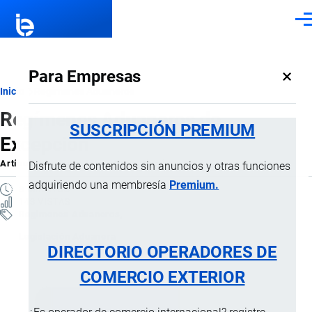
Pasar al contenido principal
Men
×
Para Empresas
Ruta
Inicio
Regímenes Aduaneros
Regímenes Aduaneros de
de
SUSCRIPCIÓN PREMIUM
Excepción
navegación
Artículo
por
Jaime Mise
, 10 Septiembre, 2024
Disfrute de contenidos sin anuncios y otras funciones
adquiriendo una membresía
Premium.
8 MINUTOS
143 VISTAS
Regímenes Aduaneros
Legislación Aduanera
DIRECTORIO OPERADORES DE
COMERCIO EXTERIOR