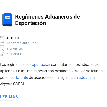
ADUANEROS
DE
Regímenes Aduaneros de
IMPORTACIÓN
Exportación
ARTÍCULO
10 SEPTIEMBRE, 2024
4 MINUTOS
269 VISTAS
Los regímenes de
exportación
son tratamientos aduaneros
aplicables a las mercancías con destino al exterior, solicitados
por el
declarante
de acuerdo con la
legislación aduanera
vigente COPCI.
LEE MÁS
SOBRE
REGÍMENES