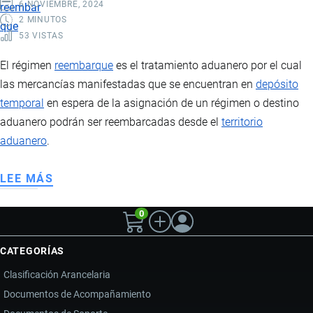
6 NOVIEMBRE, 2024
2 MINUTOS
53 VISTAS
El régimen
reembarque
es el tratamiento aduanero por el cual
las mercancías manifestadas que se encuentran en
depósito
temporal
en espera de la asignación de un régimen o destino
aduanero podrán ser reembarcadas desde el
territorio
aduanero
.
LEE MÁS
SOBRE
RÉGIMEN
0
ADUANERO
REEMBARQUE
CATEGORÍAS
Clasificación Arancelaria
Documentos de Acompañamiento