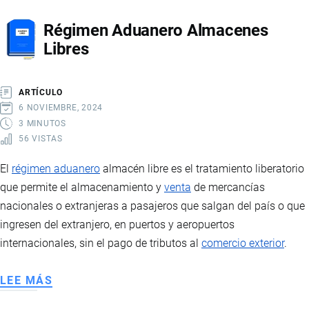
TRANSBORDO
Régimen Aduanero Almacenes
Libres
ARTÍCULO
6 NOVIEMBRE, 2024
3 MINUTOS
56 VISTAS
El
régimen aduanero
almacén libre es el tratamiento liberatorio
que permite el almacenamiento y
venta
de mercancías
nacionales o extranjeras a pasajeros que salgan del país o que
ingresen del extranjero, en puertos y aeropuertos
internacionales, sin el pago de tributos al
comercio exterior
.
LEE MÁS
SOBRE
RÉGIMEN