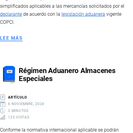
simplificados aplicables a las mercancías solicitados por el
declarante
de acuerdo con la
legislación aduanera
vigente
COPCI.
LEE MÁS
SOBRE
REGÍMENES
ADUANEROS
DE
Régimen Aduanero Almacenes
EXCEPCIÓN
Especiales
ARTÍCULO
6 NOVIEMBRE, 2024
3 MINUTOS
123 VISTAS
Conforme la normativa internacional aplicable se podrán