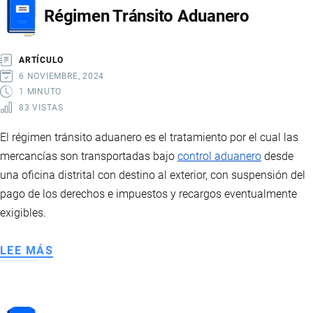
Régimen Tránsito Aduanero
INTERNACIONALES
ARTÍCULO
6 NOVIEMBRE, 2024
1 MINUTO
83 VISTAS
El régimen tránsito aduanero es el tratamiento por el cual las
mercancías son transportadas bajo
control aduanero
desde
una oficina distrital con destino al exterior, con suspensión del
pago de los derechos e impuestos y recargos eventualmente
exigibles.
LEE MÁS
SOBRE
RÉGIMEN
TRÁNSITO
ADUANERO