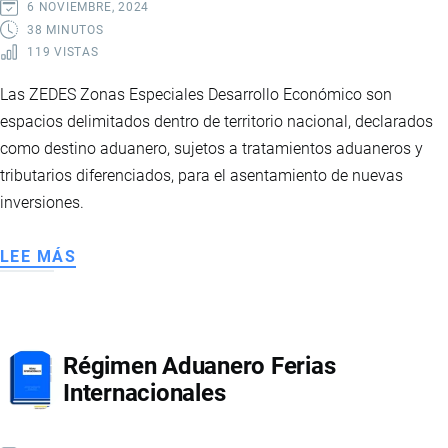
6 NOVIEMBRE, 2024
38 MINUTOS
119 VISTAS
Las ZEDES Zonas Especiales Desarrollo Económico son
espacios delimitados dentro de territorio nacional, declarados
como destino aduanero, sujetos a tratamientos aduaneros y
tributarios diferenciados, para el asentamiento de nuevas
inversiones.
LEE MÁS
SOBRE
ZONAS
ESPECIALES
DE
Régimen Aduanero Ferias
DESARROLLO
Internacionales
ECONÓMICO