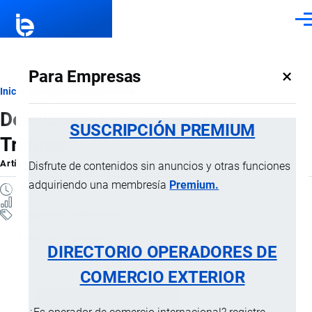
Pasar al contenido principal
Men
×
Para Empresas
Ruta
Inicio
Regímenes Aduaneros
Devolución Condicionada de
de
SUSCRIPCIÓN PREMIUM
Tributos
navegación
Artículo
por
Jaime Mise
, 10 Septiembre, 2024
Disfrute de contenidos sin anuncios y otras funciones
adquiriendo una membresía
Premium.
3 MINUTOS
125 VISTAS
Regímenes Aduaneros
Legislación Aduanera
DIRECTORIO OPERADORES DE
COMERCIO EXTERIOR