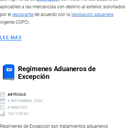
aplicables a las mercancías con destino al exterior, solicitados
por el
declarante
de acuerdo con la
legislación aduanera
vigente COPCI.
LEE MÁS
SOBRE
REGÍMENES
ADUANEROS
DE
Regímenes Aduaneros de
EXPORTACIÓN
Excepción
ARTÍCULO
6 NOVIEMBRE, 2024
8 MINUTOS
142 VISTAS
Regímenes de Excepción son tratamientos aduaneros