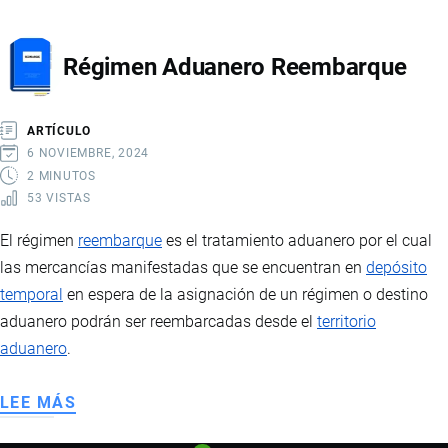
ADUANERO
ALMACENES
Régimen Aduanero Reembarque
LIBRES
ARTÍCULO
6 NOVIEMBRE, 2024
2 MINUTOS
53 VISTAS
El régimen
reembarque
es el tratamiento aduanero por el cual
las mercancías manifestadas que se encuentran en
depósito
temporal
en espera de la asignación de un régimen o destino
aduanero podrán ser reembarcadas desde el
territorio
aduanero
.
LEE MÁS
SOBRE
RÉGIMEN