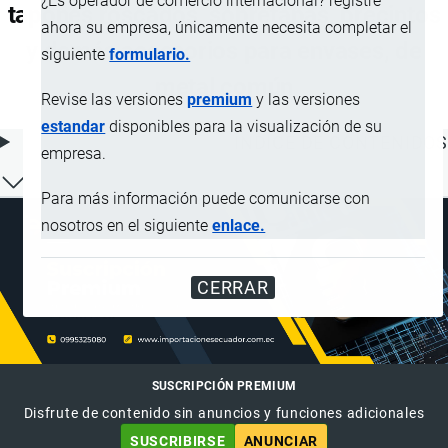
¿Es operador de comercio internacional? registre
tapones roscados, sobretapas, precintos
ahora su empresa, únicamente necesita completar el
y demás accesorios para envases, de
siguiente
formulario.
metal común
Revise las versiones
premium
y las versiones
estandar
disponibles para la visualización de su
ÍNDICE DE CONTENIDOS
empresa.
Para más información puede comunicarse con
nosotros en el siguiente
enlace.
CERRAR
SUSCRIPCIÓN PREMIUM
Disfrute de contenido sin anuncios y funciones adicionales
SUSCRIBIRSE
ANUNCIAR