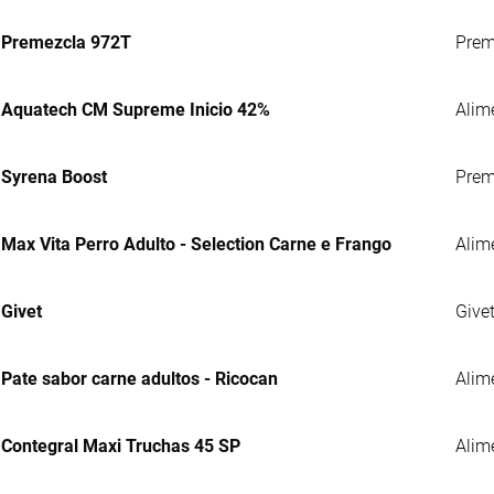
Premezcla 972T
Preme
Aquatech CM Supreme Inicio 42%
Alim
Syrena Boost
Prem
Max Vita Perro Adulto - Selection Carne e Frango
Alim
Givet
Give
Pate sabor carne adultos - Ricocan
Alim
Contegral Maxi Truchas 45 SP
Alime