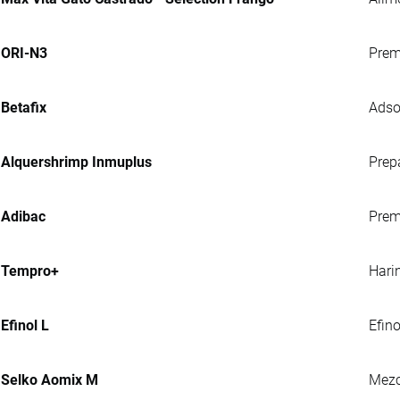
ORI-N3
Prem
Betafix
Adso
Alquershrimp Inmuplus
Prep
Adibac
Prem
Tempro+
Hari
Efinol L
Efin
Selko Aomix M
Mezc