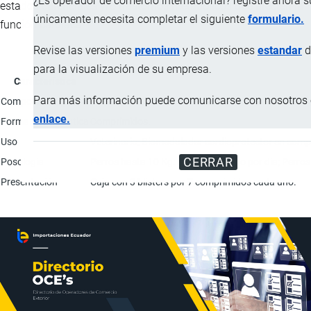
¿Es operador de comercio internacional? registre ahora 
estados carenciales y/o trastornos metabólicos que afecten la
únicamente necesita completar el siguiente
formulario.
función cardiaca.
Revise las versiones
premium
y las versiones
estandar
d
para la visualización de su empresa.
Característica
Para más información puede comunicarse con nosotros e
Composición (p/v)
Taurina: 6.67%; Gluconato de Mg: 2.0%; Vitamina E 
enlace.
Forma farmacéutica
Comprimidos.
Uso
Veterinario; Biomodulador cardioprotector en compr
CERRAR
Posología
Perros hasta 10 Kg: 1/2 comprimido por día; Perros
Presentación
Caja con 3 blísters por 7 comprimidos cada uno.