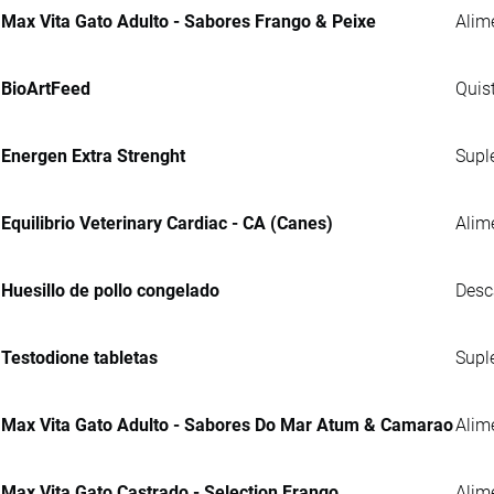
Max Vita Gato Adulto - Sabores Frango & Peixe
Alim
BioArtFeed
Quis
Energen Extra Strenght
Supl
Equilibrio Veterinary Cardiac - CA (Canes)
Alim
Huesillo de pollo congelado
Desc
Testodione tabletas
Supl
Max Vita Gato Adulto - Sabores Do Mar Atum & Camarao
Alim
Max Vita Gato Castrado - Selection Frango
Alim