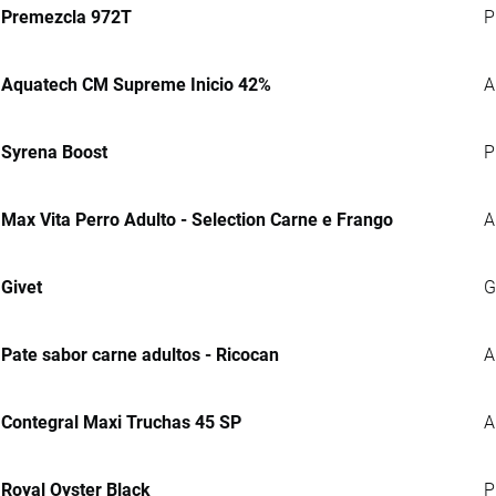
Premezcla 972T
P
Aquatech CM Supreme Inicio 42%
A
Syrena Boost
P
Max Vita Perro Adulto - Selection Carne e Frango
A
Givet
G
Pate sabor carne adultos - Ricocan
A
Contegral Maxi Truchas 45 SP
A
Royal Oyster Black
P