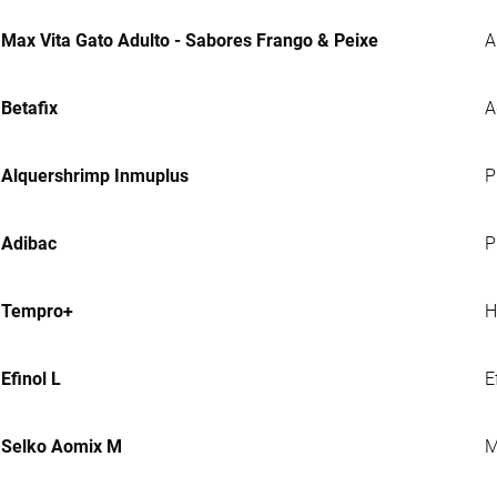
Max Vita Gato Adulto - Sabores Frango & Peixe
A
Betafix
A
Alquershrimp Inmuplus
P
Adibac
P
Tempro+
H
Efinol L
E
Selko Aomix M
M