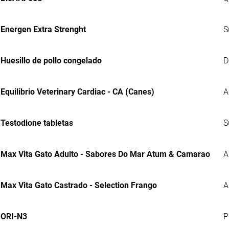
Energen Extra Strenght
S
Huesillo de pollo congelado
D
Equilibrio Veterinary Cardiac - CA (Canes)
A
Testodione tabletas
S
Max Vita Gato Adulto - Sabores Do Mar Atum & Camarao
A
Max Vita Gato Castrado - Selection Frango
A
ORI-N3
P