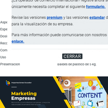
¿Es operador de comercio internacional? registre ahora 
únicamente necesita completar el siguiente
formulario.
Característica
Revise las versiones
premium
y las versiones
estandar
d
Aspecto físico
Hojuelas color negro con olor simi
para la visualización de su empresa.
Especie a la que se recomienda su uso
Camarón (litopenaeus vannamei)
Para más información puede comunicarse con nosotros e
Dosis
Aplicar directamente a los tanques 
enlace.
Recomendaciones de uso
Promueve un crecimiento rápido, l
Composición
Proteínas Marinas 62%; Subproduc
CERRAR
Uso
Acuicultura.
Presentación
Baldes de plástico de 5 kg.