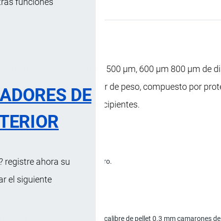
tras funciones
s …
, 16 Diciembre, 2024
ción Arancelaria
forma de pellets de 300 µm, 500 µm, 600 µm 800 µm de d
a de post-larvas hasta 1 gr de peso, compuesto por prot
RADORES DE
, grasa, ácidos grasos y excipientes.
TERIOR
 registre ahora su
 500 µm, 600 µm 800 µm de diámetro.
e.
 el siguiente
blanco (Litopenaeus Vannamei) (calibre de pellet 0.3 mm camarones de 0.