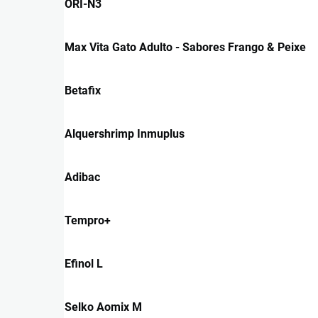
ORI-N3
Max Vita Gato Adulto - Sabores Frango & Peixe
Betafix
Alquershrimp Inmuplus
Adibac
Tempro+
Efinol L
Selko Aomix M