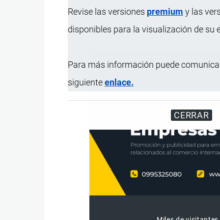
Revise las versiones
premium
y las ver
Dosificación
Directamente a la
Presentación
Sacos de polipro
disponibles para la visualización de su
Para más información puede comunicar
siguiente
enlace.
CERRAR
Miles de visitantes