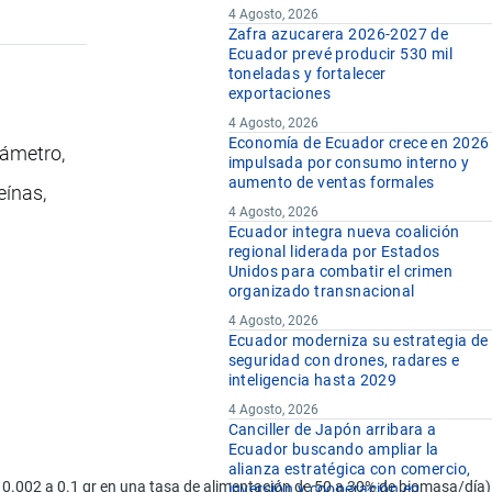
4 Agosto, 2026
Zafra azucarera 2026-2027 de
Ecuador prevé producir 530 mil
toneladas y fortalecer
exportaciones
4 Agosto, 2026
Economía de Ecuador crece en 2026
iámetro,
impulsada por consumo interno y
aumento de ventas formales
eínas,
4 Agosto, 2026
Ecuador integra nueva coalición
regional liderada por Estados
Unidos para combatir el crimen
organizado transnacional
4 Agosto, 2026
Ecuador moderniza su estrategia de
seguridad con drones, radares e
inteligencia hasta 2029
4 Agosto, 2026
Canciller de Japón arribara a
Ecuador buscando ampliar la
alianza estratégica con comercio,
002 a 0.1 gr en una tasa de alimentación de 50 a 30% de biomasa/día) (
inversión y cooperación en