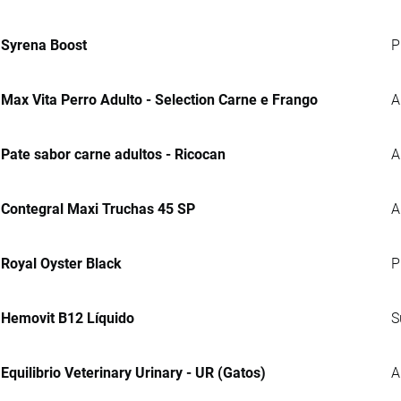
Syrena Boost
P
Max Vita Perro Adulto - Selection Carne e Frango
A
Pate sabor carne adultos - Ricocan
A
Contegral Maxi Truchas 45 SP
A
Royal Oyster Black
P
Hemovit B12 Líquido
S
Equilibrio Veterinary Urinary - UR (Gatos)
A