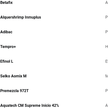
Betafix
A
Alquershrimp Inmuplus
P
Adibac
P
Tempro+
H
Efinol L
E
Selko Aomix M
M
Premezcla 972T
P
Aquatech CM Supreme Inicio 42%
A