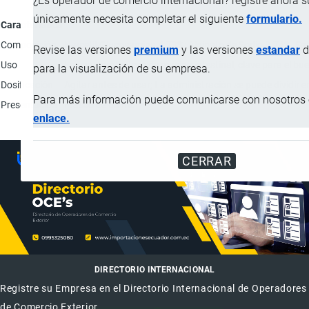
¿Es operador de comercio internacional? registre ahora 
únicamente necesita completar el siguiente
formulario.
Característica
Composición
N-acetil-Glucosamina 4.73%; Alginato de Sodio 3.74%; Sabo
Revise las versiones
premium
y las versiones
estandar
d
Uso
La capa protectora de mucina intestinal, clave para el bu
para la visualización de su empresa.
Dosificación
Agitar antes de usar; La administración se puede dividir
Para más información puede comunicarse con nosotros e
Presentación
Frasco de 60 ml.
enlace.
CERRAR
DIRECTORIO INTERNACIONAL
Registre su Empresa en el Directorio Internacional de Operadores
de Comercio Exterior