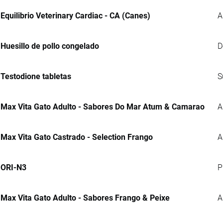
Equilibrio Veterinary Cardiac - CA (Canes)
A
Huesillo de pollo congelado
D
Testodione tabletas
S
Max Vita Gato Adulto - Sabores Do Mar Atum & Camarao
A
Max Vita Gato Castrado - Selection Frango
A
ORI-N3
P
Max Vita Gato Adulto - Sabores Frango & Peixe
A