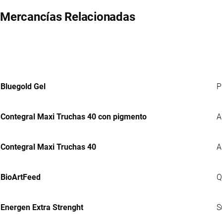
Mercancías Relacionadas
Bluegold Gel
P
Contegral Maxi Truchas 40 con pigmento
A
Contegral Maxi Truchas 40
A
BioArtFeed
Q
Energen Extra Strenght
S