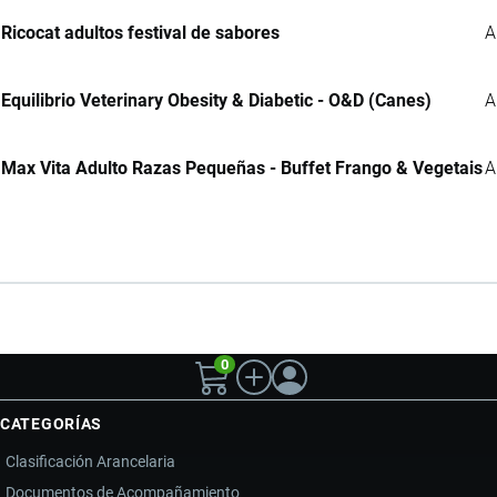
Ricocat adultos festival de sabores
A
Equilibrio Veterinary Obesity & Diabetic - O&D (Canes)
A
Max Vita Adulto Razas Pequeñas - Buffet Frango & Vegetais
A
0
CATEGORÍAS
Clasificación Arancelaria
Documentos de Acompañamiento