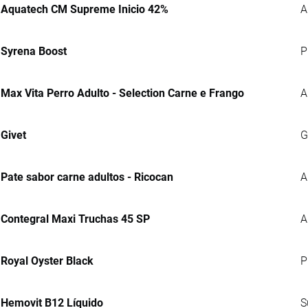
Aquatech CM Supreme Inicio 42%
A
Syrena Boost
P
Max Vita Perro Adulto - Selection Carne e Frango
A
Givet
G
Pate sabor carne adultos - Ricocan
A
Contegral Maxi Truchas 45 SP
A
Royal Oyster Black
P
Hemovit B12 Líquido
S