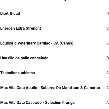
BioArtFeed
Q
Energen Extra Strenght
S
Equilibrio Veterinary Cardiac - CA (Canes)
A
Huesillo de pollo congelado
D
Testodione tabletas
S
Max Vita Gato Adulto - Sabores Do Mar Atum & Camarao
A
Max Vita Gato Castrado - Selection Frango
A