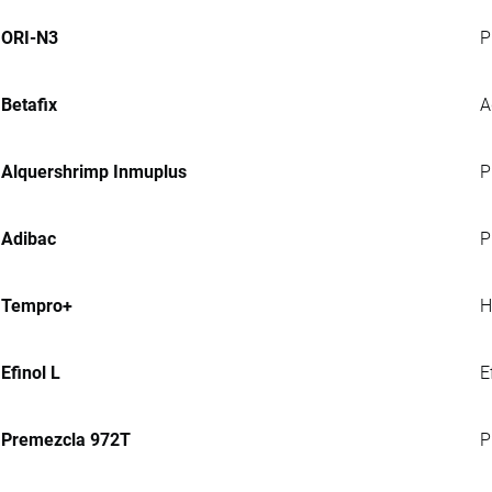
ORI-N3
P
Betafix
A
Alquershrimp Inmuplus
P
Adibac
P
Tempro+
H
Efinol L
E
Premezcla 972T
P