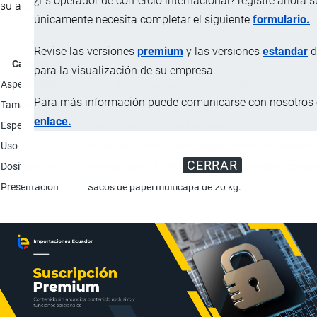
¿Es operador de comercio internacional? registre ahora 
su alta biodisponibilidad.
únicamente necesita completar el siguiente
formulario.
Revise las versiones
premium
y las versiones
estandar
d
Característica
para la visualización de su empresa.
Aspecto físico
Polvo de color característico y olor típico.
Para más información puede comunicarse con nosotros e
Tamaño partículas
> 850 micras
enlace.
Especies de destino
Aves de corral, cerdos y conejos.
Uso
Puede ser utilizado como ingrediente en la fabrica
CERRAR
Dosificación
Aves de corral: 0.001 - 0.5 kg/TM de alimento compl
Presentación
Sacos de papel multicapa de 20 kg.