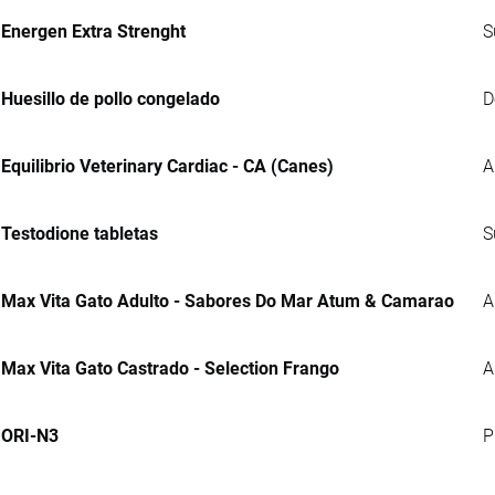
Energen Extra Strenght
S
Huesillo de pollo congelado
D
Equilibrio Veterinary Cardiac - CA (Canes)
A
Testodione tabletas
S
Max Vita Gato Adulto - Sabores Do Mar Atum & Camarao
A
Max Vita Gato Castrado - Selection Frango
A
ORI-N3
P