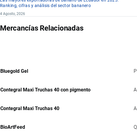
Las mayores exportadoras de banano de Ecuador en 2025:
Ranking, cifras y análisis del sector bananero
4 Agosto, 2026
Mercancías Relacionadas
Bluegold Gel
P
Contegral Maxi Truchas 40 con pigmento
A
Contegral Maxi Truchas 40
A
BioArtFeed
Q