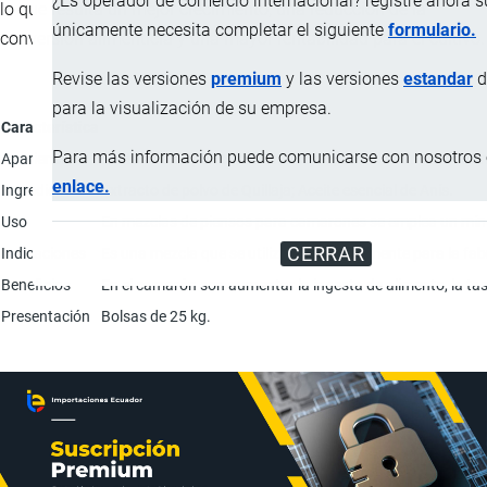
¿Es operador de comercio internacional? registre ahora 
lo que resulta un mejor crecimiento, una reducción de la
únicamente necesita completar el siguiente
formulario.
conversión alimenticia y una mayor rentabilidad para el cultivo.
Revise las versiones
premium
y las versiones
estandar
d
para la visualización de su empresa.
Característica
Para más información puede comunicarse con nosotros e
Apariencia
Sustancia en polvo marrón a rojizo, con olor a notas arom
enlace.
Ingredientes
Extracto de polvo de Quillaja; Aceite esencial de Anís.
Uso
En mezclas de piensos para camarones se emplea un mín
CERRAR
Indicaciones
Es una mezcla que se utilizara exclusivamente para la f
Beneficios
En el camarón son aumentar la ingesta de alimento, la tasa
Presentación
Bolsas de 25 kg.