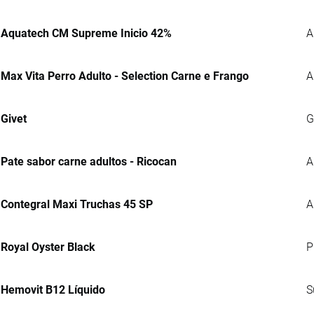
Aquatech CM Supreme Inicio 42%
A
Max Vita Perro Adulto - Selection Carne e Frango
A
Givet
G
Pate sabor carne adultos - Ricocan
A
Contegral Maxi Truchas 45 SP
A
Royal Oyster Black
P
Hemovit B12 Líquido
S