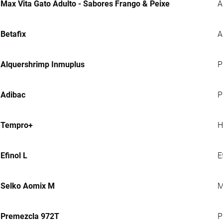
Max Vita Gato Adulto - Sabores Frango & Peixe
A
Betafix
A
Alquershrimp Inmuplus
P
Adibac
P
Tempro+
H
Efinol L
E
Selko Aomix M
M
Premezcla 972T
P