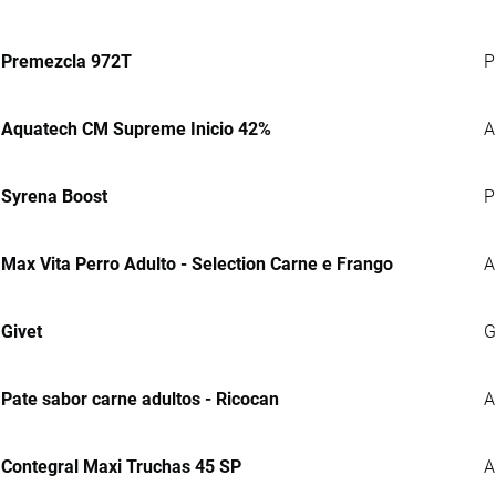
Premezcla 972T
P
Aquatech CM Supreme Inicio 42%
A
Syrena Boost
P
Max Vita Perro Adulto - Selection Carne e Frango
A
Givet
G
Pate sabor carne adultos - Ricocan
A
Contegral Maxi Truchas 45 SP
A