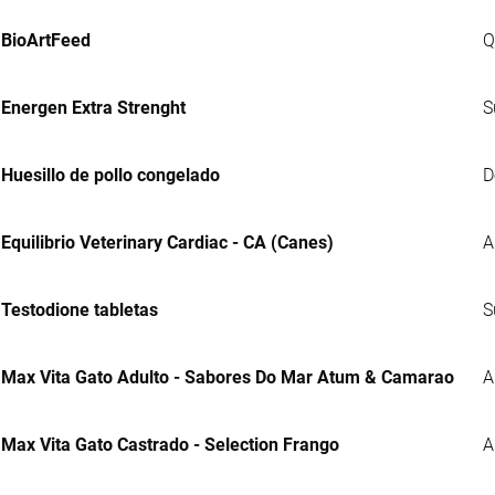
BioArtFeed
Q
Energen Extra Strenght
S
Huesillo de pollo congelado
D
Equilibrio Veterinary Cardiac - CA (Canes)
A
Testodione tabletas
S
Max Vita Gato Adulto - Sabores Do Mar Atum & Camarao
A
Max Vita Gato Castrado - Selection Frango
A