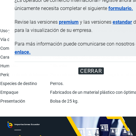
¿Es operador de comercio internacional? registre ahora 
únicamente necesita completar el siguiente
formulario.
Revise las versiones
premium
y las versiones
estandar
d
Característica
para la visualización de su empresa.
Uso y beneficio
Calorías reducidas: Baja densidad energética p
Vía de administración
Oral.
Para más información puede comunicarse con nosotros e
Composición garantizada
Proteína Bruta (mín.) 32%; Grasas (mín.) 7,5%
enlace.
Características físicas
Producto extrusado presentado en forma de 
Humedad
10% máx.
CERRAR
Período de administración
Para reducir la grasa corporal, seguir la tabl
Especies de destino
Perros.
Empaque
Fabricados de un material plástico con óptima
Presentación
Bolsa de 25 kg.