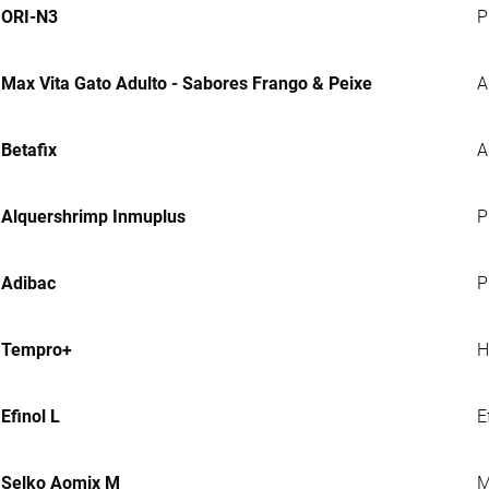
ORI-N3
P
Max Vita Gato Adulto - Sabores Frango & Peixe
A
Betafix
A
Alquershrimp Inmuplus
P
Adibac
P
Tempro+
H
Efinol L
E
Selko Aomix M
M