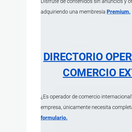
Disfrute de contenidos sin anuncios y o
adquiriendo una membresía
Premium.
Alimento completo para truchas.
Característica
DIRECTORIO OPE
Tamaño de partículas
5 mm (5000 micras)
Uso
Suministrado en la f
COMERCIO EX
Presentación
Sacos 40 kg.
¿Es operador de comercio internacional?
empresa, únicamente necesita completar
formulario.