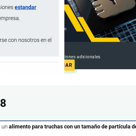
siones
estandar
 empresa.
se con nosotros en el
SUSCRIPCIÓN PREMIUM
e contenido sin anuncios y funciones adicionales
SUSCRIBIRSE
ANUNCIAR
18
s un
alimento para truchas con un tamaño de partícula d