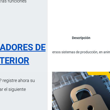
tras funciones
Descripción
RADORES DE
.
ase de engorde del cultivo en los diversos sistemas de producción, en ani
TERIOR
 registre ahora su
 el siguiente