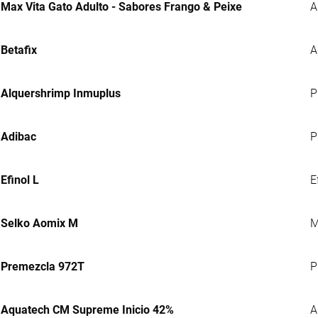
Max Vita Gato Adulto - Sabores Frango & Peixe
A
Betafix
A
Alquershrimp Inmuplus
P
Adibac
P
Efinol L
E
Selko Aomix M
M
Premezcla 972T
P
Aquatech CM Supreme Inicio 42%
A