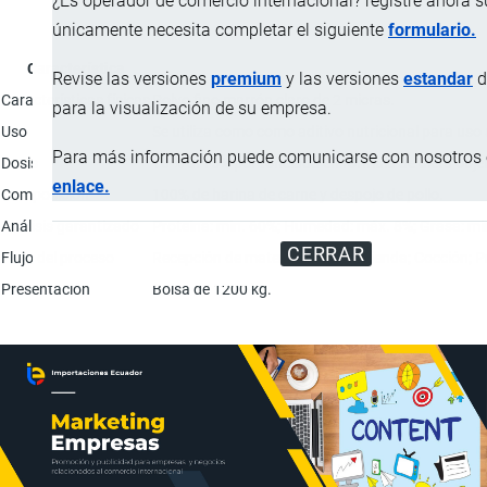
¿Es operador de comercio internacional? registre ahora 
únicamente necesita completar el siguiente
formulario.
Característica
Revise las versiones
premium
y las versiones
estandar
d
Características físicas
Polvo fino marrón claro de 2 micras.
para la visualización de su empresa.
Uso
Se utiliza como como aditivo nutricional para uso 
Para más información puede comunicarse con nosotros e
Dosis
10 % al 15% por tonelada en formula de dieta objet
enlace.
Composición
100% de harina de carne y despojo de pollo.
Análisis garantizado
Proteína: min. 60%; Humedad: máx. 8%; Grasa: mi
CERRAR
Flujo del proceso
Recepción de materia prima; Molienda; Cocción; 
Presentación
Bolsa de 1200 kg.