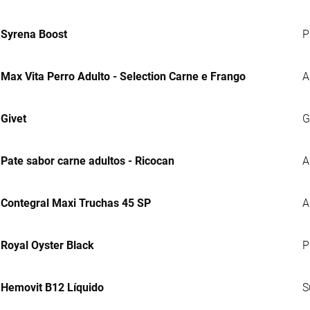
Syrena Boost
P
Max Vita Perro Adulto - Selection Carne e Frango
A
Givet
G
Pate sabor carne adultos - Ricocan
A
Contegral Maxi Truchas 45 SP
A
Royal Oyster Black
P
Hemovit B12 Líquido
S