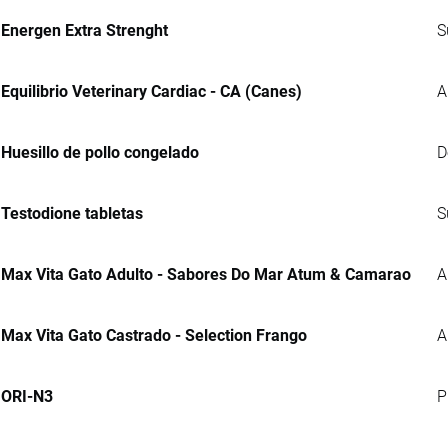
Energen Extra Strenght
S
Equilibrio Veterinary Cardiac - CA (Canes)
A
Huesillo de pollo congelado
D
Testodione tabletas
S
Max Vita Gato Adulto - Sabores Do Mar Atum & Camarao
A
Max Vita Gato Castrado - Selection Frango
A
ORI-N3
P