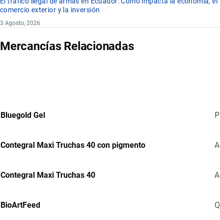
El tráfico ilegal de armas en Ecuador: Cómo impacta la economía, el
comercio exterior y la inversión
3 Agosto, 2026
Mercancías Relacionadas
Bluegold Gel
P
Contegral Maxi Truchas 40 con pigmento
A
Contegral Maxi Truchas 40
A
BioArtFeed
Q