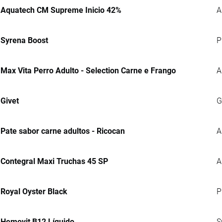
Aquatech CM Supreme Inicio 42%
A
Syrena Boost
P
Max Vita Perro Adulto - Selection Carne e Frango
A
Givet
G
Pate sabor carne adultos - Ricocan
A
Contegral Maxi Truchas 45 SP
A
Royal Oyster Black
P
Hemovit B12 Líquido
S