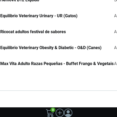
Equilibrio Veterinary Urinary - UR (Gatos)
A
Ricocat adultos festival de sabores
A
Equilibrio Veterinary Obesity & Diabetic - O&D (Canes)
A
Max Vita Adulto Razas Pequeñas - Buffet Frango & Vegetais
A
0