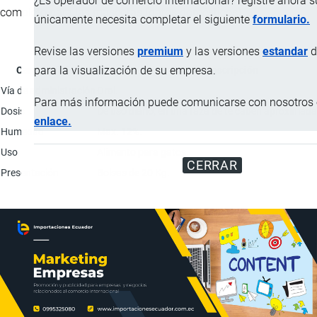
¿Es operador de comercio internacional? registre ahora 
completo para las mascotas (gatos domésticos).
únicamente necesita completar el siguiente
formulario.
Revise las versiones
premium
y las versiones
estandar
d
para la visualización de su empresa.
Característica
Descripción
Vía de administración
Oral.
Para más información puede comunicarse con nosotros e
Dosis
De uso diario, en una taza de té caben aproximad
enlace.
Humedad
Max. 12%.
Uso
Alimento para gatos.
CERRAR
Presentación
Bolsas de 20 Kg.