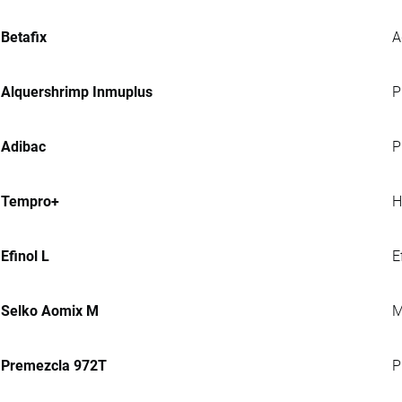
Betafix
A
Alquershrimp Inmuplus
P
Adibac
P
Tempro+
H
Efinol L
E
Selko Aomix M
M
Premezcla 972T
P