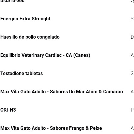
BioArtFeed
Q
Energen Extra Strenght
S
Huesillo de pollo congelado
D
Equilibrio Veterinary Cardiac - CA (Canes)
A
Testodione tabletas
S
Max Vita Gato Adulto - Sabores Do Mar Atum & Camarao
A
ORI-N3
P
Max Vita Gato Adulto - Sabores Frango & Peixe
A