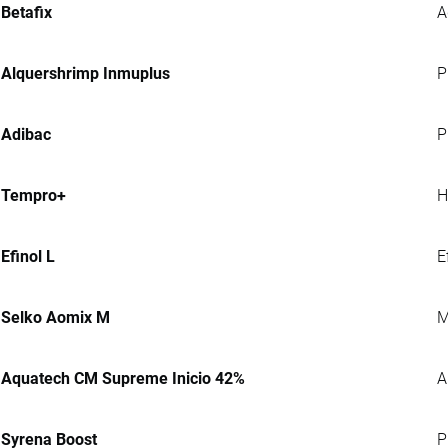
Betafix
A
Alquershrimp Inmuplus
P
Adibac
P
Tempro+
H
Efinol L
E
Selko Aomix M
M
Aquatech CM Supreme Inicio 42%
A
Syrena Boost
P