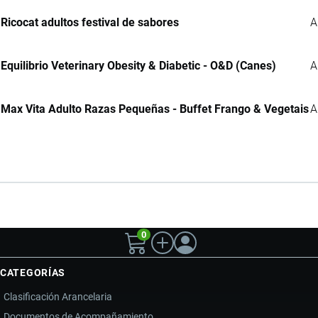
Ricocat adultos festival de sabores
A
Equilibrio Veterinary Obesity & Diabetic - O&D (Canes)
A
Max Vita Adulto Razas Pequeñas - Buffet Frango & Vegetais
A
0
CATEGORÍAS
Clasificación Arancelaria
Documentos de Acompañamiento