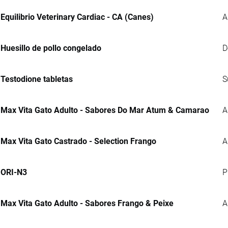
Equilibrio Veterinary Cardiac - CA (Canes)
A
Huesillo de pollo congelado
D
Testodione tabletas
S
Max Vita Gato Adulto - Sabores Do Mar Atum & Camarao
A
Max Vita Gato Castrado - Selection Frango
A
ORI-N3
P
Max Vita Gato Adulto - Sabores Frango & Peixe
A