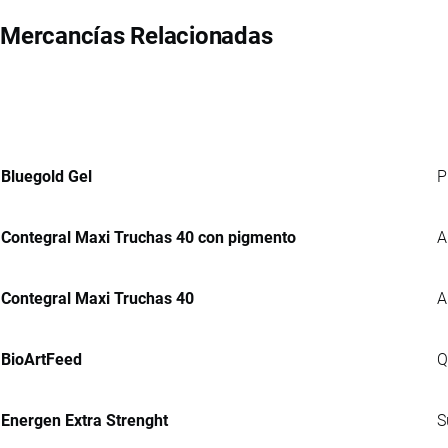
Mercancías Relacionadas
Bluegold Gel
P
Contegral Maxi Truchas 40 con pigmento
A
Contegral Maxi Truchas 40
A
BioArtFeed
Q
Energen Extra Strenght
S