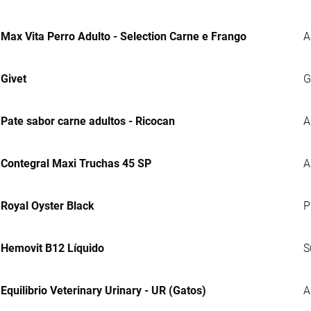
Max Vita Perro Adulto - Selection Carne e Frango
A
Givet
G
Pate sabor carne adultos - Ricocan
A
Contegral Maxi Truchas 45 SP
A
Royal Oyster Black
P
Hemovit B12 Líquido
S
Equilibrio Veterinary Urinary - UR (Gatos)
A