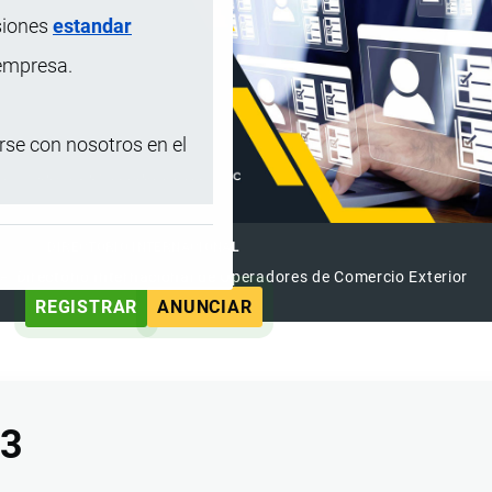
siones
estandar
 empresa.
se con nosotros en el
DIRECTORIO INTERNACIONAL
el Directorio Internacional de Operadores de Comercio Exterior
REGISTRAR
ANUNCIAR
13