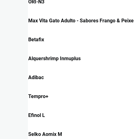
ORI-N3
Max Vita Gato Adulto - Sabores Frango & Peixe
Betafix
Alquershrimp Inmuplus
Adibac
Tempro+
Efinol L
Selko Aomix M