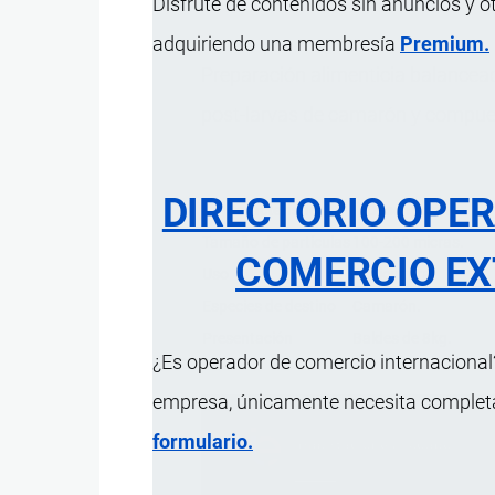
Disfrute de contenidos sin anuncios y o
adquiriendo una membresía
Premium.
Preparación alimenticia balancead
post-larvas de camarón y compues
DIRECTORIO OPE
Característica
Descripción
Tamaño de partículas
100-200 micras.
COMERCIO EX
Uso
Acuicultura.
Especies de destino
Camarón.
Presentación
Baldes de 8kg.
¿Es operador de comercio internacional?
empresa, únicamente necesita completar
formulario.