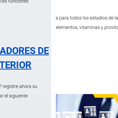
tras funciones
a suplementaria, formulada para todos los estadios de l
to por antioxidantes, oligoelementos, vitaminas y provit
RADORES DE
TERIOR
 registre ahora su
 el siguiente