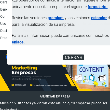
¿Es operador de comercio internacional? registre ahora 
Característica
únicamente necesita completar el siguiente
formulario.
Beneficios
Optimiza la función del sistema reproductivo y la preñez;
Composición
Cada litro tiene: Calcio 3685mg; Fósforo 1842mg; Magne
Revise las versiones
premium
y las versiones
estandar
d
Uso
Aditivo nutricional mejorador del rendimiento para bovino
para la visualización de su empresa.
Dosificación
Para ser administrado directamente en forma oral en bov
Para más información puede comunicarse con nosotros e
Presentación
Botella de 1 litro.
enlace.
CERRAR
ANUNCIAR EMPRESA
Miles de visitantes ya vieron este anuncio, tu empresa puede ser
la siguiente