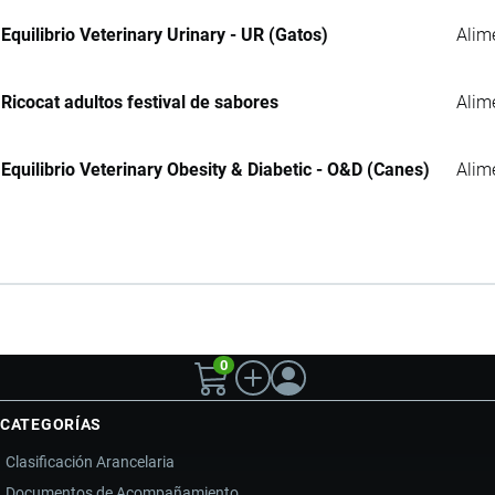
Equilibrio Veterinary Urinary - UR (Gatos)
Alim
Ricocat adultos festival de sabores
Alim
Equilibrio Veterinary Obesity & Diabetic - O&D (Canes)
Alim
0
CATEGORÍAS
Clasificación Arancelaria
Documentos de Acompañamiento