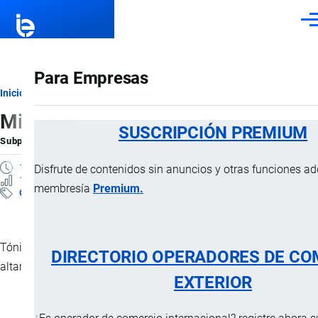
Pasar al contenido principal
Men
Para Empresas
Ruta
Inicio
Subpartidas Arancelarias
Milkycal
de
SUSCRIPCIÓN PREMIUM
Subpartida Arancelaria
por
Importaciones …
, 4 Febrero, 2025
navegación
1 MINUTO
Disfrute de contenidos sin anuncios y otras funciones a
16 VISTAS
membresía
Premium.
Clasificación Arancelaria
Tónico oral altamente concentrado compuesto de calcio
DIRECTORIO OPERADORES DE CO
altamente apetecible con un sabor herbal.
EXTERIOR