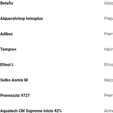
Betafix
Adso
Alquershrimp Inmuplus
Prep
Adibac
Prem
Tempro+
Hari
Efinol L
Efin
Selko Aomix M
Mezc
Premezcla 972T
Preme
Aquatech CM Supreme Inicio 42%
Alim