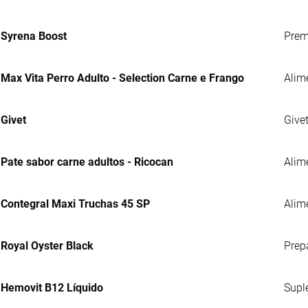
Syrena Boost
Prem
Max Vita Perro Adulto - Selection Carne e Frango
Alim
Givet
Give
Pate sabor carne adultos - Ricocan
Alim
Contegral Maxi Truchas 45 SP
Alime
Royal Oyster Black
Prep
Hemovit B12 Líquido
Supl