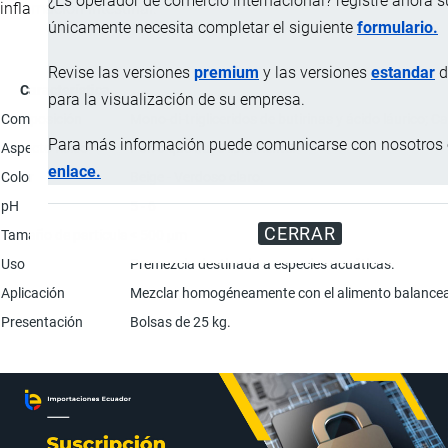
¿Es operador de comercio internacional? registre ahora 
inflamación intestinal.
únicamente necesita completar el siguiente
formulario.
Revise las versiones
premium
y las versiones
estandar
d
Característica
para la visualización de su empresa.
Composición
Mono-di-trigliceridos de butirinas y ácido láurico; 
Para más información puede comunicarse con nosotros e
Aspecto físico
Polvo que fluye libremente.
enlace.
Color
Beige - Verdoso claro.
pH
5 - 6
CERRAR
Tamaño de partícula
< 500 μm
Uso
Premezcla destinada a especies acuáticas.
Aplicación
Mezclar homogéneamente con el alimento balanceado e
Presentación
Bolsas de 25 kg.