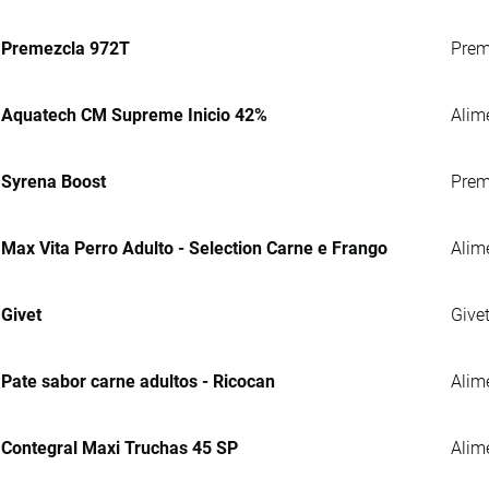
Premezcla 972T
Preme
Aquatech CM Supreme Inicio 42%
Alim
Syrena Boost
Prem
Max Vita Perro Adulto - Selection Carne e Frango
Alim
Givet
Give
Pate sabor carne adultos - Ricocan
Alim
Contegral Maxi Truchas 45 SP
Alime