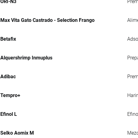
ORI-N3
Prem
Max Vita Gato Castrado - Selection Frango
Alim
Betafix
Adso
Alquershrimp Inmuplus
Prep
Adibac
Prem
Tempro+
Hari
Efinol L
Efin
Selko Aomix M
Mezc