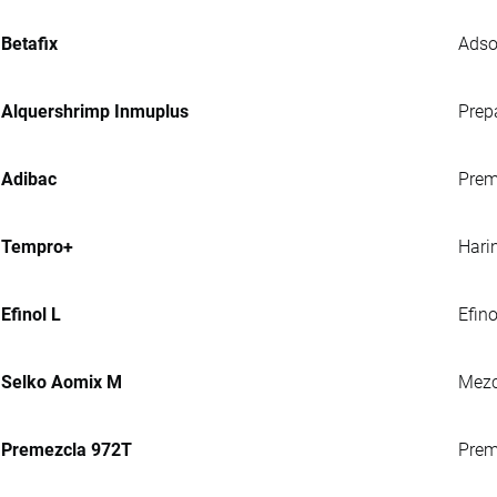
Betafix
Adso
Alquershrimp Inmuplus
Prep
Adibac
Prem
Tempro+
Hari
Efinol L
Efin
Selko Aomix M
Mezc
Premezcla 972T
Preme