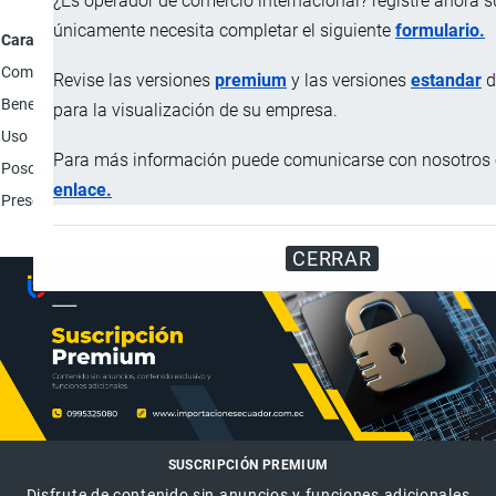
¿Es operador de comercio internacional? registre ahora 
únicamente necesita completar el siguiente
formulario.
Característica
Composición
Cada comprimido de 1500 mg contiene: Ácido Ascórbico 15
Revise las versiones
premium
y las versiones
estandar
d
Beneficios
Disminuye el stress por ansiedad; Ayuda a prevenir la deg
para la visualización de su empresa.
Uso
Suplemento alimenticio para animales.
Para más información puede comunicarse con nosotros e
Posología
Perros hasta 10 kg: 1/2 comprimido por día; Perros de 10
enlace.
Presentación
Caja con 3 blíster de 7 comprimidos cada uno.
CERRAR
SUSCRIPCIÓN PREMIUM
Disfrute de contenido sin anuncios y funciones adicionales