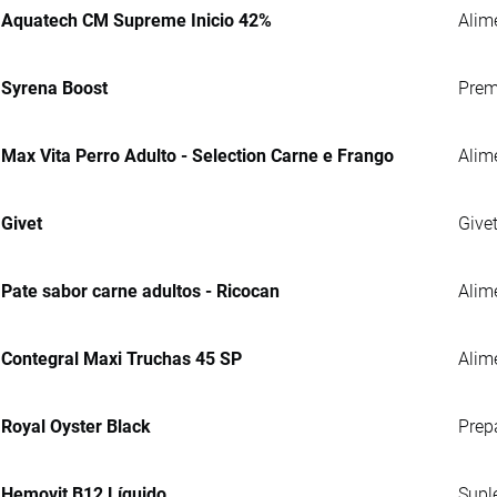
Aquatech CM Supreme Inicio 42%
Alim
Syrena Boost
Prem
Max Vita Perro Adulto - Selection Carne e Frango
Alim
Givet
Give
Pate sabor carne adultos - Ricocan
Alim
Contegral Maxi Truchas 45 SP
Alime
Royal Oyster Black
Prep
Hemovit B12 Líquido
Supl