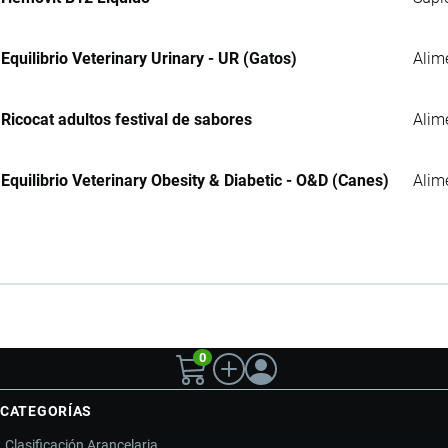
Equilibrio Veterinary Urinary - UR (Gatos)
Alim
Ricocat adultos festival de sabores
Alim
Equilibrio Veterinary Obesity & Diabetic - O&D (Canes)
Alim
0
CATEGORÍAS
Clasificación Arancelaria