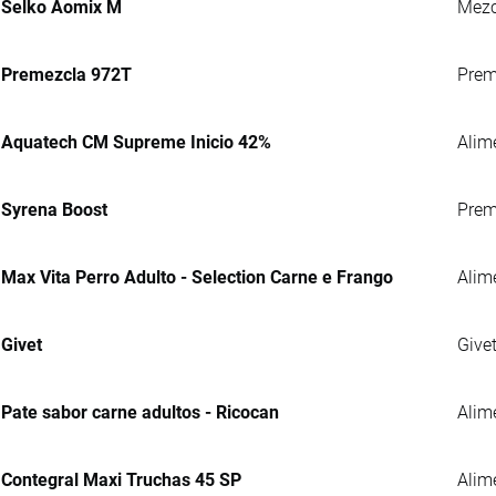
Selko Aomix M
Mezc
Premezcla 972T
Preme
Aquatech CM Supreme Inicio 42%
Alim
Syrena Boost
Prem
Max Vita Perro Adulto - Selection Carne e Frango
Alim
Givet
Give
Pate sabor carne adultos - Ricocan
Alim
Contegral Maxi Truchas 45 SP
Alime