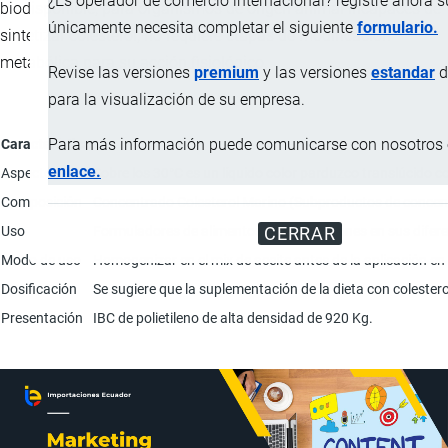
¿Es operador de comercio internacional? registre ahora 
biodisponible, para organismos de origen animal incapaces de
únicamente necesita completar el siguiente
formulario.
sintetizar colesterol, no requiere etapas de modificación
metabólica para su acción fisiológico.
Revise las versiones
premium
y las versiones
estandar
d
para la visualización de su empresa.
Para más información puede comunicarse con nosotros e
Característica
enlace.
Aspecto
Sobre los 30°C es un líquido color parduzco translúcido
Composición
Concentrado Colesterol Marino (Subproductos de concentra
Uso
Formuladores de alimentos para camarones en sus diferen
CERRAR
Modo de uso
Homogenizar en el mix de aceite antes de la aplicación en 
Dosificación
Se sugiere que la suplementación de la dieta con colester
Presentación
IBC de polietileno de alta densidad de 920 Kg.