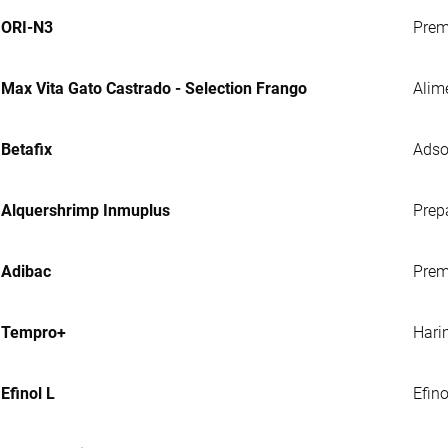
ORI-N3
Prem
Max Vita Gato Castrado - Selection Frango
Alim
Betafix
Adso
Alquershrimp Inmuplus
Prep
Adibac
Prem
Tempro+
Hari
Efinol L
Efin