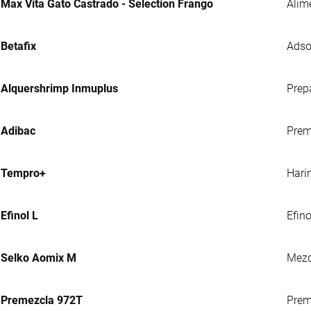
Max Vita Gato Castrado - Selection Frango
Alim
Betafix
Adso
Alquershrimp Inmuplus
Prep
Adibac
Prem
Tempro+
Hari
Efinol L
Efin
Selko Aomix M
Mezc
Premezcla 972T
Preme