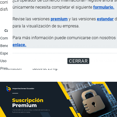
¿Es operador de comercio internacional? registre ahora 
corrigiendo procesos entéricos derivados de un
únicamente necesita completar el siguiente
formulario.
disfuncionamiento iónico.
Revise las versiones
premium
y las versiones
estandar
d
para la visualización de su empresa.
Característica
Para más información puede comunicarse con nosotros e
Composición
Arcilla sepiolítica (Antiaglomerante): 87.5%; Aroma 
enlace.
Beneficios
Gracias a su composición ayuda a prevenir la conta
Especies de destino
Especies acuícola, avícola, porcino, bovino y ovino.
CERRAR
Uso
Alimentación animal; Mezclado con el alimento bala
Presentación
Sacos de 25 Kg.