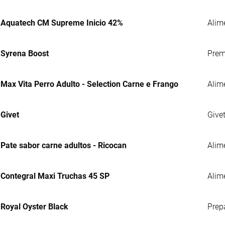
Aquatech CM Supreme Inicio 42%
Alim
Syrena Boost
Prem
Max Vita Perro Adulto - Selection Carne e Frango
Alim
Givet
Give
Pate sabor carne adultos - Ricocan
Alim
Contegral Maxi Truchas 45 SP
Alime
Royal Oyster Black
Prep