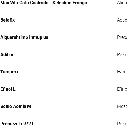
Max Vita Gato Castrado - Selection Frango
Alim
Betafix
Adso
Alquershrimp Inmuplus
Prep
Adibac
Prem
Tempro+
Hari
Efinol L
Efin
Selko Aomix M
Mezc
Premezcla 972T
Preme