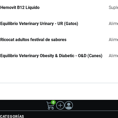
Hemovit B12 Líquido
Supl
Equilibrio Veterinary Urinary - UR (Gatos)
Alim
Ricocat adultos festival de sabores
Alim
Equilibrio Veterinary Obesity & Diabetic - O&D (Canes)
Alim
0
CATEGORÍAS