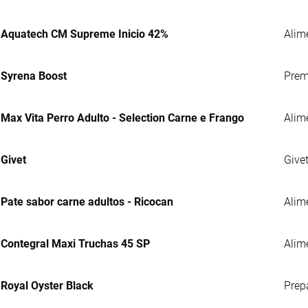
Aquatech CM Supreme Inicio 42%
Alim
Syrena Boost
Prem
Max Vita Perro Adulto - Selection Carne e Frango
Alim
Givet
Give
Pate sabor carne adultos - Ricocan
Alim
Contegral Maxi Truchas 45 SP
Alime
Royal Oyster Black
Prep