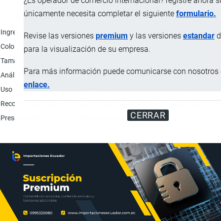
¿Es operador de comercio internacional? registre ahora 
únicamente necesita completar el siguiente
formulario.
Característica
Ingredientes
Proteína de origen vegetal 48.81%; Subproduct
Revise las versiones
premium
y las versiones
estandar
d
Color
Café.
para la visualización de su empresa.
Tamaño de la partícula
2.0 mm
Para más información puede comunicarse con nosotros e
Análisis garantizado
Proteína mín. 35.00%; Cenizas máx. 14.00%; 
enlace.
Uso
Alimento para camarones desde 8 g de peso vi
Recomendaciones de uso
Suministrar a libre voluntad o según sus propi
CERRAR
Presentación
Sacos de 25 kg.