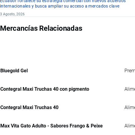
Ecuador fortalece su estrategia comercial con nuevos acuerdos
internacionales y busca ampliar su acceso a mercados clave
3 Agosto, 2026
Mercancías Relacionadas
Bluegold Gel
Prem
Contegral Maxi Truchas 40 con pigmento
Alim
Contegral Maxi Truchas 40
Alim
Max Vita Gato Adulto - Sabores Frango & Peixe
Alim