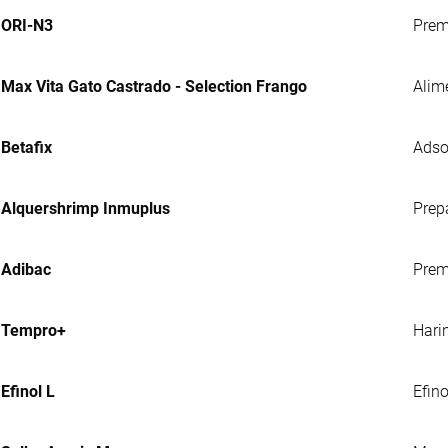
ORI-N3
Prem
Max Vita Gato Castrado - Selection Frango
Alim
Betafix
Adso
Alquershrimp Inmuplus
Prep
Adibac
Prem
Tempro+
Hari
Efinol L
Efin