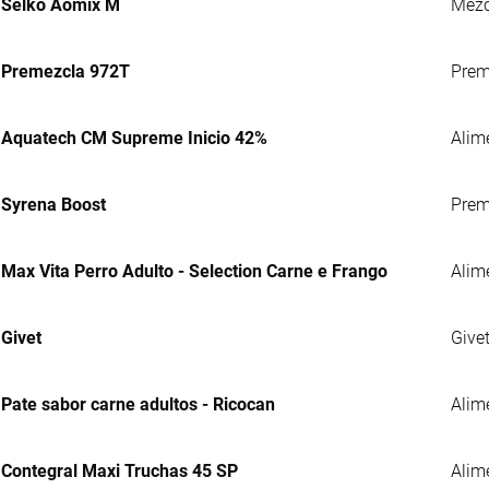
Selko Aomix M
Mezc
Premezcla 972T
Preme
Aquatech CM Supreme Inicio 42%
Alim
Syrena Boost
Prem
Max Vita Perro Adulto - Selection Carne e Frango
Alim
Givet
Give
Pate sabor carne adultos - Ricocan
Alim
Contegral Maxi Truchas 45 SP
Alime