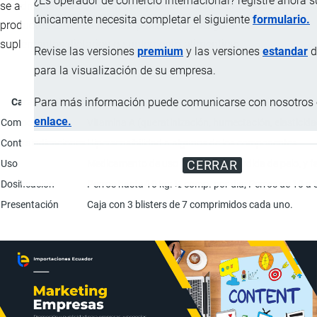
¿Es operador de comercio internacional? registre ahora 
se administran como un complemento a la dieta, estos
únicamente necesita completar el siguiente
formulario.
productos también forman parte de la categoría de
suplementos dietarios o suplemento alimenticio.
Revise las versiones
premium
y las versiones
estandar
d
para la visualización de su empresa.
Para más información puede comunicarse con nosotros e
Característica
enlace.
Composición
Vitamina A (queratinización, humectación, elasticida
Contraindicaciones
Hipersensibilidad a algunos de los componentes.
Uso
Medicamento de uso veterinario; Pérdida de pelo, y f
CERRAR
Dosificación
Perros hasta 10 kg: ½ comp. por día; Perros de 10 a 
Presentación
Caja con 3 blisters de 7 comprimidos cada uno.