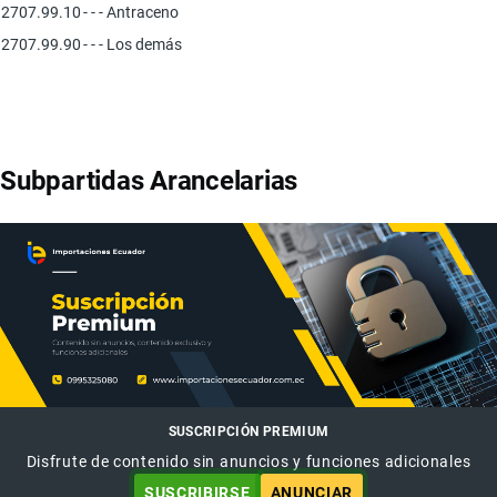
2707.99.10
- - - Antraceno
2707.99.90
- - - Los demás
Subpartidas Arancelarias
SUSCRIPCIÓN PREMIUM
Disfrute de contenido sin anuncios y funciones adicionales
SUSCRIBIRSE
ANUNCIAR