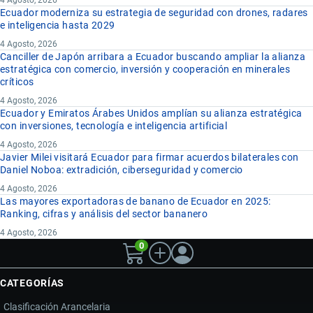
Ecuador moderniza su estrategia de seguridad con drones, radares
e inteligencia hasta 2029
4 Agosto, 2026
Canciller de Japón arribara a Ecuador buscando ampliar la alianza
estratégica con comercio, inversión y cooperación en minerales
críticos
4 Agosto, 2026
Ecuador y Emiratos Árabes Unidos amplían su alianza estratégica
con inversiones, tecnología e inteligencia artificial
4 Agosto, 2026
Javier Milei visitará Ecuador para firmar acuerdos bilaterales con
Daniel Noboa: extradición, ciberseguridad y comercio
4 Agosto, 2026
Las mayores exportadoras de banano de Ecuador en 2025:
Ranking, cifras y análisis del sector bananero
4 Agosto, 2026
0
CATEGORÍAS
Clasificación Arancelaria