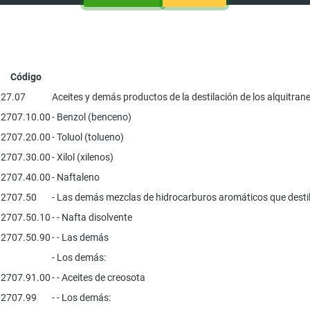
Código
27.07
Aceites y demás productos de la destilación de los alquitra
2707.10.00
- Benzol (benceno)
2707.20.00
- Toluol (tolueno)
2707.30.00
- Xilol (xilenos)
2707.40.00
- Naftaleno
2707.50
- Las demás mezclas de hidrocarburos aromáticos que destile
2707.50.10
- - Nafta disolvente
2707.50.90
- - Las demás
- Los demás:
2707.91.00
- - Aceites de creosota
2707.99
- - Los demás: