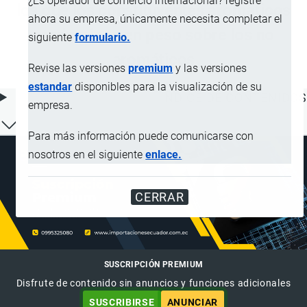
¿Es operador de comercio internacional? registre
los que los constituyentes aromáticos
ahora su empresa, únicamente necesita completar el
predominen en peso sobre los no
siguiente
formulario.
aromáticos
Revise las versiones
premium
y las versiones
estandar
disponibles para la visualización de su
ÍNDICE DE CONTENIDOS
empresa.
Para más información puede comunicarse con
nosotros en el siguiente
enlace.
CERRAR
SUSCRIPCIÓN PREMIUM
Disfrute de contenido sin anuncios y funciones adicionales
SUSCRIBIRSE
ANUNCIAR