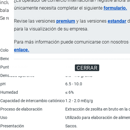
¿Es operador de comercio internacional? registre ahora 
inclusive de Micotoxinas (Afiotoxxinas), en los alimentos
únicamente necesita completar el siguiente
formulario.
balanceados para animales, en cualquier etapa de crecimiento.
Se recomienda la inclusión de 0.5% a 2.0 %.
Revise las versiones
premium
y las versiones
estandar
d
para la visualización de su empresa.
Para más información puede comunicarse con nosotros e
Característica
enlace.
Color
Beige ligeramente verdoso.
Beneficios
Permite la transferencia de materia 
Punto de fusión
1000 - 1400 ºC
CERRAR
Densidad aparente
0.5 - 1.0 g/cm3
pH
6.5 - 10.0
Humedad
≤ 6%
Capacidad de intercambio catiónico
1.2 - 2.0 mEq/g
Proceso de elaboración
Extracción de zeolita en bruto en l
Uso
Utilizado para elaboración de alime
Presentación
Sacos.