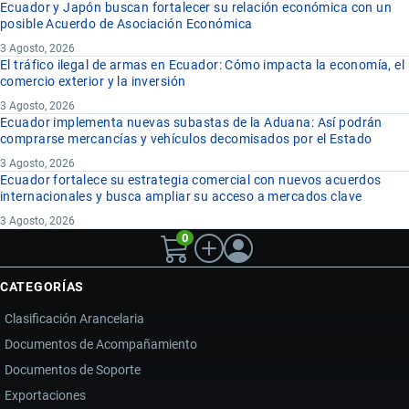
Ecuador y Japón buscan fortalecer su relación económica con un
posible Acuerdo de Asociación Económica
3 Agosto, 2026
El tráfico ilegal de armas en Ecuador: Cómo impacta la economía, el
comercio exterior y la inversión
3 Agosto, 2026
Ecuador implementa nuevas subastas de la Aduana: Así podrán
comprarse mercancías y vehículos decomisados por el Estado
3 Agosto, 2026
Ecuador fortalece su estrategia comercial con nuevos acuerdos
internacionales y busca ampliar su acceso a mercados clave
3 Agosto, 2026
0
CATEGORÍAS
Clasificación Arancelaria
Documentos de Acompañamiento
Documentos de Soporte
Exportaciones