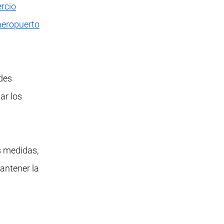
rcio
aeropuerto
des
ar los
s medidas,
mantener la