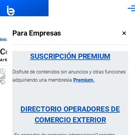
Pasar al contenido principal
Men
×
Para Empresas
Ruta
Inicio
Organismos de Comercio Internacional
Comité de Comercio Exterior
de
SUSCRIPCIÓN PREMIUM
Artículo
por
Jaime Mise
, 10 Septiembre, 2024
navegación
6 MINUTOS
Disfrute de contenidos sin anuncios y otras funciones
706 VISTAS
adquiriendo una membresía
Premium.
Organismos de Comercio Internacional
DIRECTORIO OPERADORES DE
COMERCIO EXTERIOR