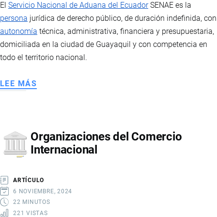
El
Servicio Nacional de Aduana del Ecuador
SENAE es la
persona
jurídica de derecho público, de duración indefinida, con
autonomía
técnica, administrativa, financiera y presupuestaria,
domiciliada en la ciudad de Guayaquil y con competencia en
todo el territorio nacional.
LEE MÁS
SOBRE
SERVICIO
NACIONAL
DE
Organizaciones del Comercio
ADUANA
Internacional
DEL
ECUADOR
ARTÍCULO
6 NOVIEMBRE, 2024
22 MINUTOS
221 VISTAS