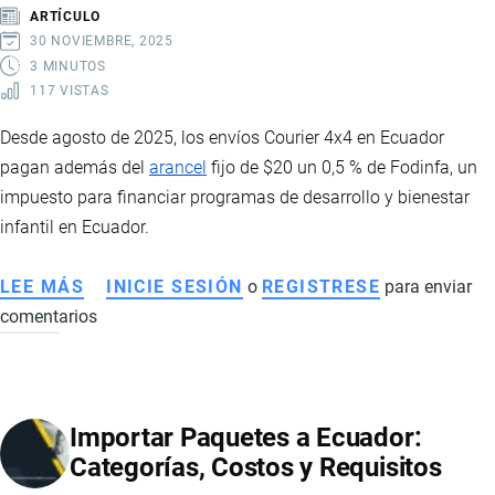
Y
ARTÍCULO
GUÍA
30 NOVIEMBRE, 2025
PARA
3 MINUTOS
117 VISTAS
IMPORTAR
PRENDAS
Desde agosto de 2025, los envíos Courier 4x4 en Ecuador
DE
pagan además del
arancel
fijo de $20 un 0,5 % de Fodinfa, un
VESTIR
impuesto para financiar programas de desarrollo y bienestar
infantil en Ecuador.
LEE MÁS
SOBRE
INICIE SESIÓN
o
REGISTRESE
para enviar
comentarios
FODINFA
PARA
PAQUETES
4
Importar Paquetes a Ecuador:
X
Categorías, Costos y Requisitos
4