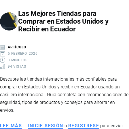
AMAZON
Las Mejores Tiendas para
PASO
Comprar en Estados Unidos y
A
Recibir en Ecuador
PASO
DESDE
ECUADOR:
ARTÍCULO
CONSEJOS
5 FEBRERO, 2026
PRÁCTICOS
3 MINUTOS
94 VISTAS
Descubre las tiendas internacionales más confiables para
comprar en Estados Unidos y recibir en Ecuador usando un
casillero internacional. Guía completa con recomendaciones de
seguridad, tipos de productos y consejos para ahorrar en
envíos.
LEE MÁS
SOBRE
INICIE SESIÓN
o
REGISTRESE
para enviar