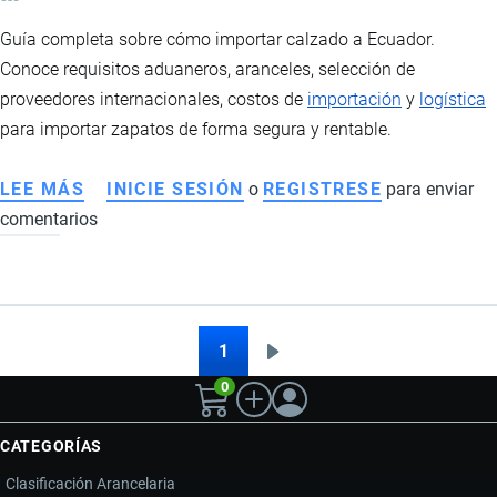
Guía completa sobre cómo importar calzado a Ecuador.
Conoce requisitos aduaneros, aranceles, selección de
proveedores internacionales, costos de
importación
y
logística
para importar zapatos de forma segura y rentable.
LEE MÁS
SOBRE
INICIE SESIÓN
o
REGISTRESE
para enviar
comentarios
IMPORTACIÓN
DE
CALZADO
A
ECUADOR:
1
Siguiente
Paginación
REQUISITOS,
0
página
ARANCELES,
PROVEEDORES
CATEGORÍAS
Y
Clasificación Arancelaria
ESTRATEGIAS