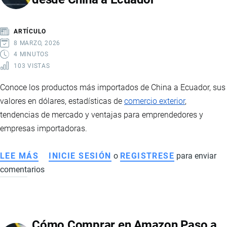
Y
REQUISITOS
ARTÍCULO
8 MARZO, 2026
4 MINUTOS
103 VISTAS
Conoce los productos más importados de China a Ecuador, sus
valores en dólares, estadísticas de
comercio exterior
,
tendencias de mercado y ventajas para emprendedores y
empresas importadoras.
LEE MÁS
SOBRE
INICIE SESIÓN
o
REGISTRESE
para enviar
comentarios
PRINCIPALES
PRODUCTOS
IMPORTADOS
DESDE
Cómo Comprar en Amazon Paso a
CHINA