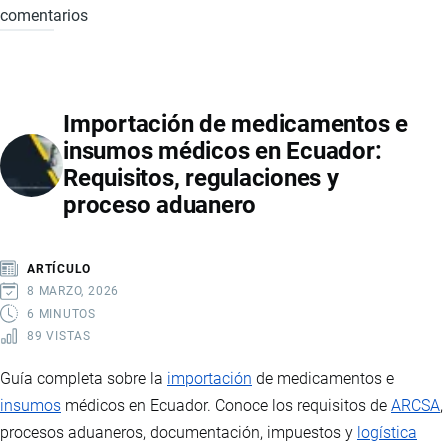
comentarios
LAS
MEJORES
TIENDAS
PARA
Importación de medicamentos e
COMPRAR
insumos médicos en Ecuador:
EN
Requisitos, regulaciones y
ESTADOS
proceso aduanero
UNIDOS
Y
RECIBIR
ARTÍCULO
EN
8 MARZO, 2026
ECUADOR
6 MINUTOS
89 VISTAS
Guía completa sobre la
importación
de medicamentos e
insumos
médicos en Ecuador. Conoce los requisitos de
ARCSA
,
procesos aduaneros, documentación, impuestos y
logística