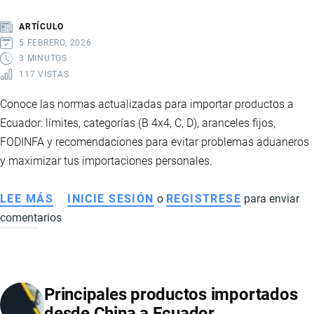
EN
ECUADOR
ARTÍCULO
5 FEBRERO, 2026
3 MINUTOS
117 VISTAS
Conoce las normas actualizadas para importar productos a
Ecuador: límites, categorías (B 4x4, C, D), aranceles fijos,
FODINFA y recomendaciones para evitar problemas aduaneros
y maximizar tus importaciones personales.
LEE MÁS
SOBRE
INICIE SESIÓN
o
REGISTRESE
para enviar
comentarios
IMPORTAR
PAQUETES
A
ECUADOR:
Principales productos importados
CATEGORÍAS,
desde China a Ecuador
COSTOS