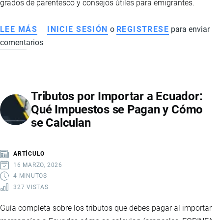
grados de parentesco y consejos útiles para emigrantes.
LEE MÁS
SOBRE
INICIE SESIÓN
o
REGISTRESE
para enviar
comentarios
CÓMO
REGISTRAR
EL
NÚCLEO
Tributos por Importar a Ecuador:
FAMILIAR
Qué Impuestos se Pagan y Cómo
Y
se Calculan
ENVIAR
PAQUETES
DESDE
ARTÍCULO
EL
16 MARZO, 2026
EXTERIOR
4 MINUTOS
327 VISTAS
SIN
ARANCELES
Guía completa sobre los tributos que debes pagar al importar