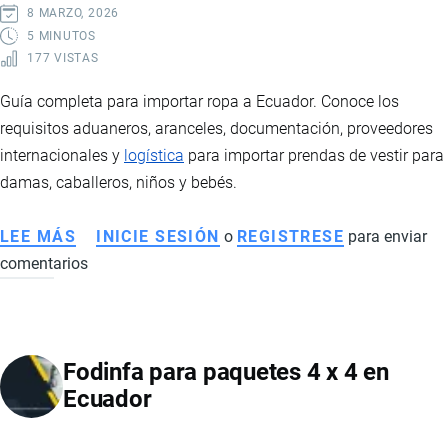
IMPUESTOS
8 MARZO, 2026
Y
5 MINUTOS
177 VISTAS
LOGÍSTICA
Guía completa para importar ropa a Ecuador. Conoce los
requisitos aduaneros, aranceles, documentación, proveedores
internacionales y
logística
para importar prendas de vestir para
damas, caballeros, niños y bebés.
LEE MÁS
SOBRE
INICIE SESIÓN
o
REGISTRESE
para enviar
comentarios
IMPORTACIÓN
DE
ROPA
A
Fodinfa para paquetes 4 x 4 en
ECUADOR:
Ecuador
REQUISITOS,
ARANCELES