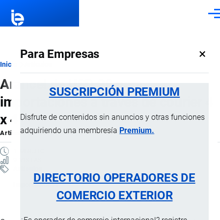
Pasar al contenido principal
Men
×
Para Empresas
Ruta
Inicio
Artículos
Arancel de USD 20 para
de
SUSCRIPCIÓN PREMIUM
importaciones a través de courier 4
navegación
x 4
Disfrute de contenidos sin anuncios y otras funciones
adquiriendo una membresía
Premium.
Artículo
por
Jaime Mise
, 2 Junio, 2025
1 MINUTO
9 VISTAS
Artículos
DIRECTORIO OPERADORES DE
Importaciones
COMERCIO EXTERIOR