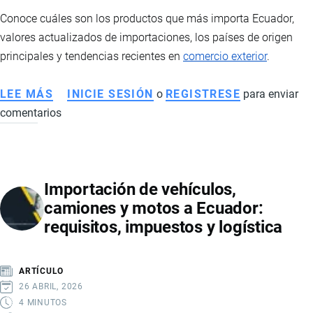
CALCULAN
Conoce cuáles son los productos que más importa Ecuador,
valores actualizados de importaciones, los países de origen
principales y tendencias recientes en
comercio exterior
.
LEE MÁS
SOBRE
INICIE SESIÓN
o
REGISTRESE
para enviar
comentarios
PRINCIPALES
PRODUCTOS
IMPORTADOS
POR
Importación de vehículos,
ECUADOR,
camiones y motos a Ecuador:
ESTADÍSTICAS
requisitos, impuestos y logística
Y
PAÍSES
DE
ARTÍCULO
ORIGEN
26 ABRIL, 2026
4 MINUTOS