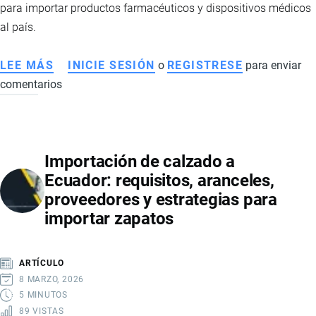
para importar productos farmacéuticos y dispositivos médicos
al país.
LEE MÁS
SOBRE
INICIE SESIÓN
o
REGISTRESE
para enviar
comentarios
IMPORTACIÓN
DE
MEDICAMENTOS
E
Importación de calzado a
INSUMOS
Ecuador: requisitos, aranceles,
MÉDICOS
proveedores y estrategias para
EN
importar zapatos
ECUADOR:
REQUISITOS,
REGULACIONES
ARTÍCULO
Y
8 MARZO, 2026
PROCESO
5 MINUTOS
89 VISTAS
ADUANERO