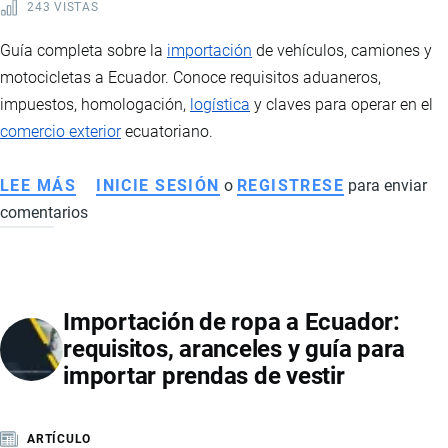
243 VISTAS
Guía completa sobre la
importación
de vehículos, camiones y
motocicletas a Ecuador. Conoce requisitos aduaneros,
impuestos, homologación,
logística
y claves para operar en el
comercio exterior
ecuatoriano.
LEE MÁS
SOBRE
INICIE SESIÓN
o
REGISTRESE
para enviar
comentarios
IMPORTACIÓN
DE
VEHÍCULOS,
CAMIONES
Importación de ropa a Ecuador:
Y
requisitos, aranceles y guía para
MOTOS
importar prendas de vestir
A
ECUADOR:
REQUISITOS,
ARTÍCULO