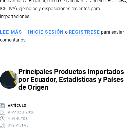
mercancías a Ecuador, cómo se calculan (aranceles, FODINFA,
ICE, IVA), ejemplos y disposiciones recientes para
importaciones.
LEE MÁS
SOBRE
INICIE SESIÓN
o
REGISTRESE
para enviar
comentarios
TRIBUTOS
POR
IMPORTAR
A
Principales Productos Importados
ECUADOR:
por Ecuador, Estadísticas y Países
QUÉ
de Origen
IMPUESTOS
SE
PAGAN
ARTÍCULO
Y
9 MARZO, 2026
CÓMO
4 MINUTOS
312 VISTAS
SE