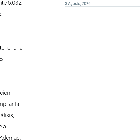
nte 5.032
3 Agosto, 2026
el
ntener una
es
ación
pliar la
lisis,
e a
. Además,