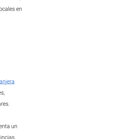
locales en
ranjera
s,
ares.
enta un
vincias