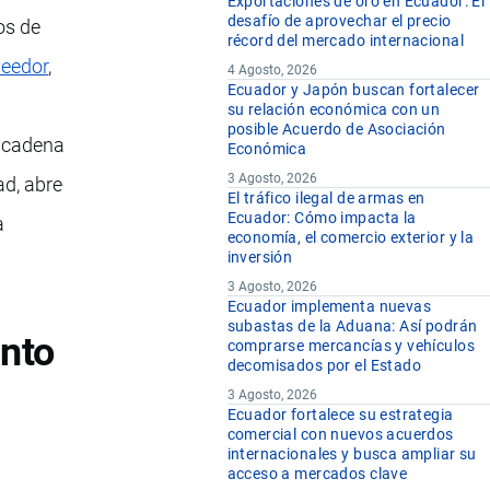
Exportaciones de oro en Ecuador: El
desafío de aprovechar el precio
os de
récord del mercado internacional
veedor
,
4 Agosto, 2026
Ecuador y Japón buscan fortalecer
a
su relación económica con un
posible Acuerdo de Asociación
a cadena
Económica
3 Agosto, 2026
ad, abre
El tráfico ilegal de armas en
Ecuador: Cómo impacta la
a
economía, el comercio exterior y la
inversión
3 Agosto, 2026
Ecuador implementa nuevas
subastas de la Aduana: Así podrán
ento
comprarse mercancías y vehículos
decomisados por el Estado
3 Agosto, 2026
Ecuador fortalece su estrategia
comercial con nuevos acuerdos
internacionales y busca ampliar su
acceso a mercados clave