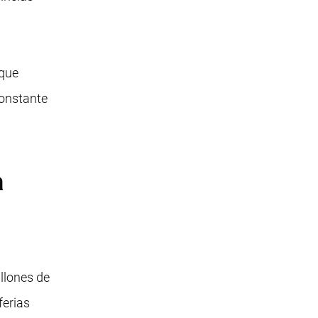
 que
constante
a
llones de
ferias