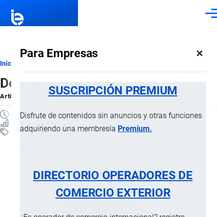
Pasar al contenido principal
Men
×
Para Empresas
Ruta
Inicio
Operaciones Aduaneras
Delitos Aduaneros
de
SUSCRIPCIÓN PREMIUM
Artículo
por
Jaime Mise
, 10 Septiembre, 2024
navegación
23 MINUTOS
Disfrute de contenidos sin anuncios y otras funciones
1440 VISTAS
adquiriendo una membresía
Premium.
Operaciones Aduaneras
Legislación Aduanera
DIRECTORIO OPERADORES DE
COMERCIO EXTERIOR