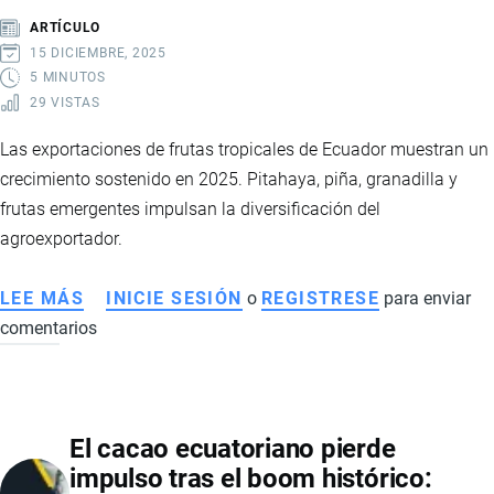
2025
ARTÍCULO
Y
15 DICIEMBRE, 2025
SOSTIENEN
5 MINUTOS
29 VISTAS
LA
ECONOMÍA
Las exportaciones de frutas tropicales de Ecuador muestran un
NACIONAL
crecimiento sostenido en 2025. Pitahaya, piña, granadilla y
frutas emergentes impulsan la diversificación del
agroexportador.
LEE MÁS
SOBRE
INICIE SESIÓN
o
REGISTRESE
para enviar
comentarios
EXPORTACIÓN
DE
FRUTAS
TROPICALES
El cacao ecuatoriano pierde
DE
impulso tras el boom histórico:
ECUADOR