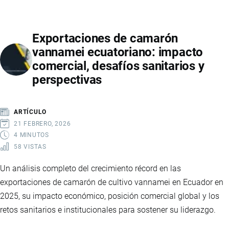
EN
EL
Exportaciones de camarón
TRATADO
vannamei ecuatoriano: impacto
DE
comercial, desafíos sanitarios y
LIBRE
perspectivas
COMERCIO
CON
CHINA
ARTÍCULO
21 FEBRERO, 2026
4 MINUTOS
58 VISTAS
Un análisis completo del crecimiento récord en las
exportaciones de camarón de cultivo vannamei en Ecuador en
2025, su impacto económico, posición comercial global y los
retos sanitarios e institucionales para sostener su liderazgo.