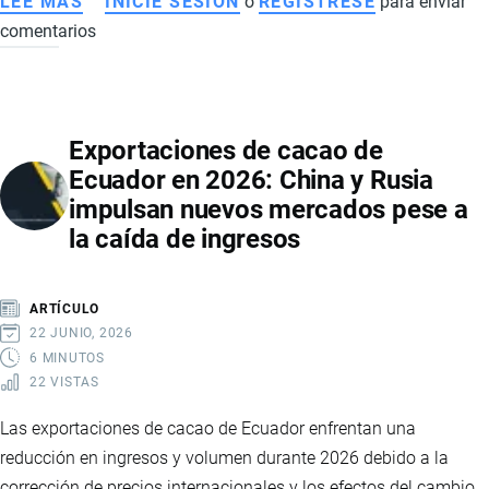
LEE MÁS
SOBRE
INICIE SESIÓN
o
REGISTRESE
para enviar
comentarios
IMPACTO
Y
CONTEXTO
DE
Exportaciones de cacao de
ARANCELES
Ecuador en 2026: China y Rusia
ENTRE
impulsan nuevos mercados pese a
ECUADOR,
la caída de ingresos
COLOMBIA
Y
ESTADOS
ARTÍCULO
UNIDOS
22 JUNIO, 2026
6 MINUTOS
22 VISTAS
Las exportaciones de cacao de Ecuador enfrentan una
reducción en ingresos y volumen durante 2026 debido a la
corrección de precios internacionales y los efectos del cambio