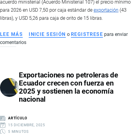
acuerdo ministerial (Acuerdo Ministerial 107) el precio mínimo
EMPLEO
para 2026 en USD 7,50 por caja estándar de
exportación
(43
EN
libras), y USD 5,26 para caja de orito de 15 libras.
ECUADOR
LEE MÁS
SOBRE
INICIE SESIÓN
o
REGISTRESE
para enviar
comentarios
MAGAP
FIJÓ
EN
7,50
Exportaciones no petroleras de
EL
Ecuador crecen con fuerza en
PRECIO
2025 y sostienen la economía
MÍNIMO
nacional
DE
LA
CAJA
ARTÍCULO
DE
15 DICIEMBRE, 2025
BANANO
5 MINUTOS