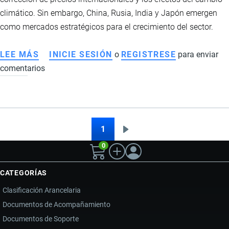
climático. Sin embargo, China, Rusia, India y Japón emergen
como mercados estratégicos para el crecimiento del sector.
LEE MÁS
SOBRE
INICIE SESIÓN
o
REGISTRESE
para enviar
comentarios
EXPORTACIONES
DE
CACAO
DE
ECUADOR
1
Siguiente
Paginación
EN
0
página
2026:
CHINA
CATEGORÍAS
Y
Clasificación Arancelaria
RUSIA
Documentos de Acompañamiento
IMPULSAN
Documentos de Soporte
NUEVOS