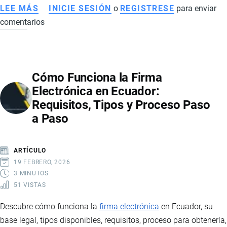
LEE MÁS
SOBRE
INICIE SESIÓN
o
REGISTRESE
para enviar
comentarios
EXPORTACIONES
DE
CAMARÓN
VANNAMEI
Cómo Funciona la Firma
ECUATORIANO:
Electrónica en Ecuador:
IMPACTO
Requisitos, Tipos y Proceso Paso
COMERCIAL,
a Paso
DESAFÍOS
SANITARIOS
Y
ARTÍCULO
PERSPECTIVAS
19 FEBRERO, 2026
3 MINUTOS
51 VISTAS
Descubre cómo funciona la
firma electrónica
en Ecuador, su
base legal, tipos disponibles, requisitos, proceso para obtenerla,