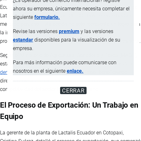
¿Es operador de comercio internacional? registre
Ecuador. Esta empresa, ubicada en el sector Lasso, al norte de
ahora su empresa, únicamente necesita completar el
Latacunga, envió alrededor de 14.000 litros de leche hacia el
siguiente
formulario.
mercado peruano. Esta acción no solo representa un logro para
Revise las versiones
premium
y las versiones
la industria, sino también una oportunidad para los
estandar
disponibles para la visualización de su
productores de leche de las provincias de Cotopaxi y Pichincha.
empresa.
Según el Ministerio de Agricultura, Ganadería y Pesca (MAGP),
Para más información puede comunicarse con
esta exportación abre nuevos canales de comercialización y
nosotros en el siguiente
enlace.
demanda
para la leche producida en el país, beneficiando
directamente a los ganaderos locales y fortaleciendo la
competitividad del sector lácteo ecuatoriano.
CERRAR
El Proceso de Exportación: Un Trabajo en
Equipo
La gerente de la planta de Lactalis Ecuador en Cotopaxi,