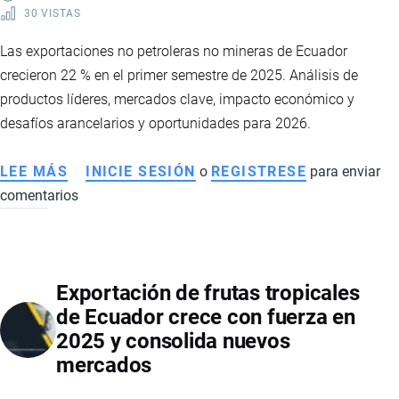
30 VISTAS
Las exportaciones no petroleras no mineras de Ecuador
crecieron 22 % en el primer semestre de 2025. Análisis de
productos líderes, mercados clave, impacto económico y
desafíos arancelarios y oportunidades para 2026.
LEE MÁS
SOBRE
INICIE SESIÓN
o
REGISTRESE
para enviar
comentarios
EXPORTACIONES
NO
PETROLERAS
DE
Exportación de frutas tropicales
ECUADOR
de Ecuador crece con fuerza en
CRECEN
2025 y consolida nuevos
CON
mercados
FUERZA
EN