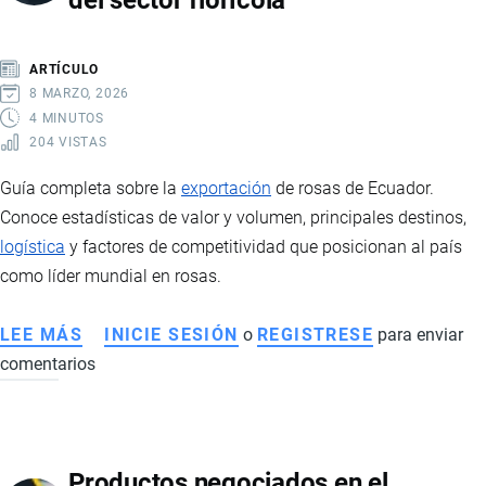
del sector florícola
ARTÍCULO
8 MARZO, 2026
4 MINUTOS
204 VISTAS
Guía completa sobre la
exportación
de rosas de Ecuador.
Conoce estadísticas de valor y volumen, principales destinos,
logística
y factores de competitividad que posicionan al país
como líder mundial en rosas.
LEE MÁS
SOBRE
INICIE SESIÓN
o
REGISTRESE
para enviar
comentarios
EXPORTACIÓN
DE
ROSAS
DE
Productos negociados en el
ECUADOR: