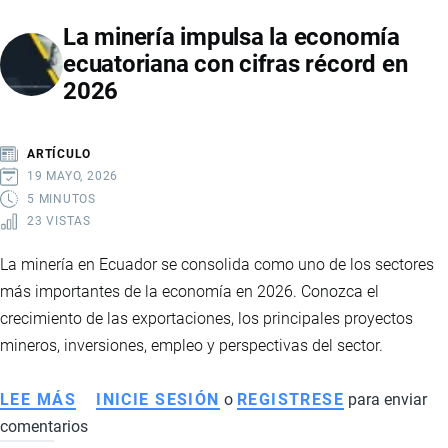
PIERDE
La minería impulsa la economía
IMPULSO
ecuatoriana con cifras récord en
TRAS
2026
EL
BOOM
HISTÓRICO:
ARTÍCULO
CAÍDA
19 MAYO, 2026
DE
5 MINUTOS
23 VISTAS
PRECIOS
GOLPEA
La minería en Ecuador se consolida como uno de los sectores
EXPORTACIONES
más importantes de la economía en 2026. Conozca el
EN
crecimiento de las exportaciones, los principales proyectos
2026
mineros, inversiones, empleo y perspectivas del sector.
LEE MÁS
SOBRE
INICIE SESIÓN
o
REGISTRESE
para enviar
comentarios
LA