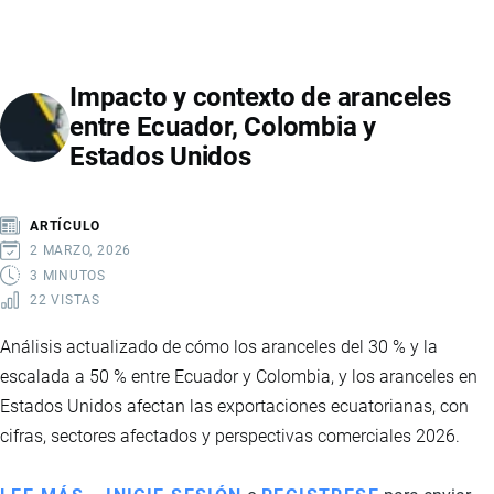
MINERÍA
IMPULSA
LA
Impacto y contexto de aranceles
ECONOMÍA
entre Ecuador, Colombia y
ECUATORIANA
Estados Unidos
CON
CIFRAS
RÉCORD
ARTÍCULO
EN
2 MARZO, 2026
2026
3 MINUTOS
22 VISTAS
Análisis actualizado de cómo los aranceles del 30 % y la
escalada a 50 % entre Ecuador y Colombia, y los aranceles en
Estados Unidos afectan las exportaciones ecuatorianas, con
cifras, sectores afectados y perspectivas comerciales 2026.