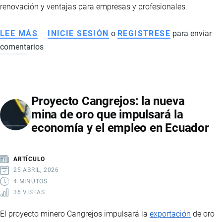
renovación y ventajas para empresas y profesionales.
LEE MÁS
SOBRE
INICIE SESIÓN
o
REGISTRESE
para enviar
comentarios
CÓMO
FUNCIONA
LA
FIRMA
Proyecto Cangrejos: la nueva
ELECTRÓNICA
mina de oro que impulsará la
EN
economía y el empleo en Ecuador
ECUADOR:
REQUISITOS,
TIPOS
ARTÍCULO
Y
25 ABRIL, 2026
PROCESO
4 MINUTOS
36 VISTAS
PASO
A
El proyecto minero Cangrejos impulsará la
exportación
de oro
PASO