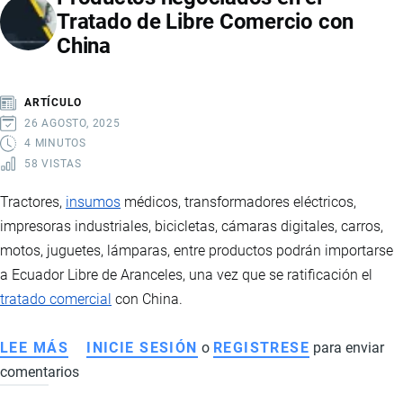
Tratado de Libre Comercio con
ESTADÍSTICAS,
China
MERCADOS
Y
LOGÍSTICA
ARTÍCULO
DEL
26 AGOSTO, 2025
SECTOR
4 MINUTOS
58 VISTAS
FLORÍCOLA
Tractores,
insumos
médicos, transformadores eléctricos,
impresoras industriales, bicicletas, cámaras digitales, carros,
motos, juguetes, lámparas, entre productos podrán importarse
a Ecuador Libre de Aranceles, una vez que se ratificación el
tratado comercial
con China.
LEE MÁS
SOBRE
INICIE SESIÓN
o
REGISTRESE
para enviar
comentarios
PRODUCTOS
NEGOCIADOS