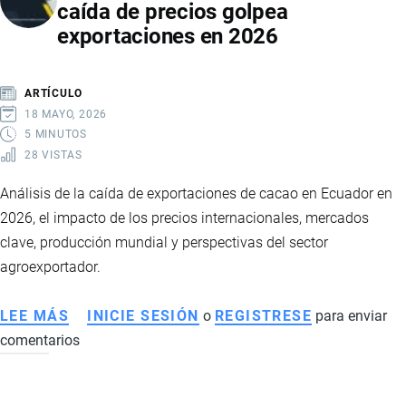
caída de precios golpea
CRECE
exportaciones en 2026
CON
FUERZA
EN
ARTÍCULO
2025
18 MAYO, 2026
Y
5 MINUTOS
28 VISTAS
CONSOLIDA
NUEVOS
Análisis de la caída de exportaciones de cacao en Ecuador en
MERCADOS
2026, el impacto de los precios internacionales, mercados
clave, producción mundial y perspectivas del sector
agroexportador.
LEE MÁS
SOBRE
INICIE SESIÓN
o
REGISTRESE
para enviar
comentarios
EL
CACAO
ECUATORIANO