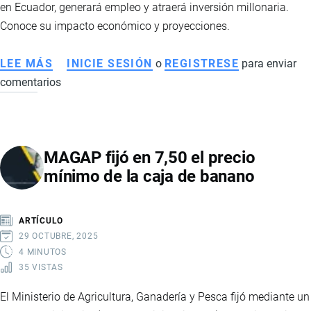
en Ecuador, generará empleo y atraerá inversión millonaria.
Conoce su impacto económico y proyecciones.
LEE MÁS
SOBRE
INICIE SESIÓN
o
REGISTRESE
para enviar
comentarios
PROYECTO
CANGREJOS:
LA
NUEVA
MAGAP fijó en 7,50 el precio
MINA
mínimo de la caja de banano
DE
ORO
QUE
ARTÍCULO
IMPULSARÁ
29 OCTUBRE, 2025
LA
4 MINUTOS
35 VISTAS
ECONOMÍA
Y
El Ministerio de Agricultura, Ganadería y Pesca fijó mediante un
EL