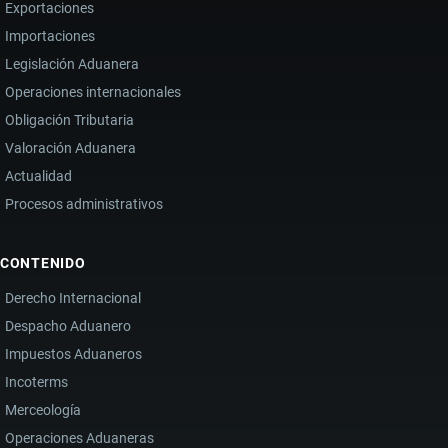
MERCADOS
Exportaciones
PESE
Importaciones
A
Legislación Aduanera
LA
Operaciones internacionales
CAÍDA
Obligación Tributaria
DE
Valoración Aduanera
INGRESOS
Actualidad
Procesos administrativos
CONTENIDO
Derecho Internacional
Despacho Aduanero
Impuestos Aduaneros
Incoterms
Merceología
Operaciones Aduaneras