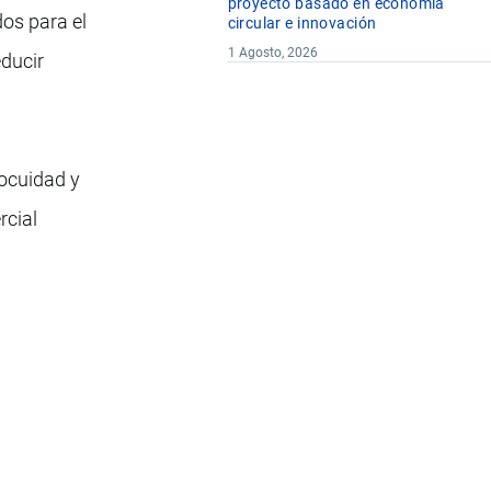
proyecto basado en economía
os para el
circular e innovación
1 Agosto, 2026
educir
nocuidad y
rcial