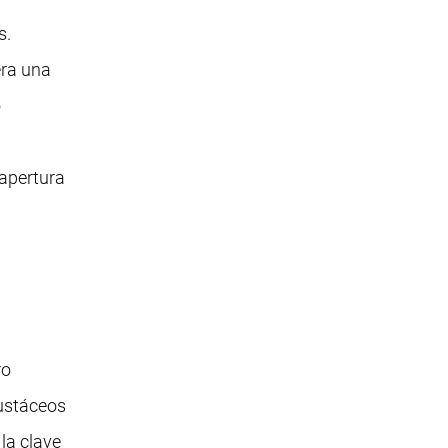
s.
era una
o
eapertura
ro
rustáceos
la clave