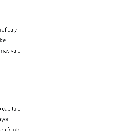
ráfica y
dos
(más valor
 capítulo
ayor
os frente