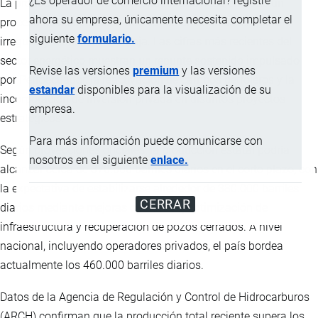
¿Es operador de comercio internacional? registre
La producción de crudo en Ecuador atraviesa en 2026 un
ahora su empresa, únicamente necesita completar el
proceso de recuperación tras varios años de desempeño
siguiente
formulario.
irregular y tendencia a la baja. Las cifras más recientes del
sector energético muestran un repunte sostenido impulsado
Revise las versiones
premium
y las versiones
por Petroecuador, la reactivación de campos petroleros y la
estandar
disponibles para la visualización de su
incorporación de inversión privada en distintos proyectos
empresa.
estratégicos.
Para más información puede comunicarse con
Según proyecciones oficiales, la producción estatal podría
nosotros en el siguiente
enlace.
alcanzar cerca de 370.000 barriles diarios en el corto plazo, con
la expectativa de estabilizarse alrededor de 380.000 barriles
CERRAR
diarios mediante mejoras operativas, optimización de
infraestructura y recuperación de pozos cerrados. A nivel
nacional, incluyendo operadores privados, el país bordea
actualmente los 460.000 barriles diarios.
Datos de la Agencia de Regulación y Control de Hidrocarburos
(ARCH) confirman que la producción total reciente supera los