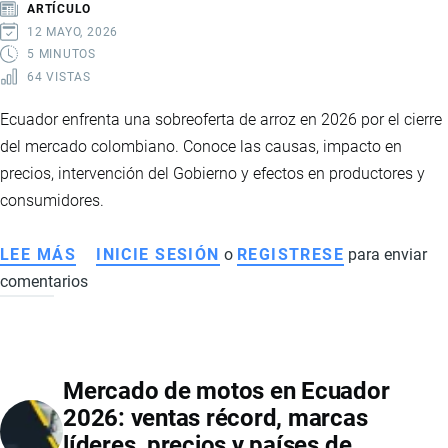
ARTÍCULO
DE
12 MAYO, 2026
RUTA
5 MINUTOS
64 VISTAS
DEL
GOBIERNO
Ecuador enfrenta una sobreoferta de arroz en 2026 por el cierre
PARA
del mercado colombiano. Conoce las causas, impacto en
ENFRENTAR
precios, intervención del Gobierno y efectos en productores y
EL
consumidores.
CRIMEN
ORGANIZADO
LEE MÁS
SOBRE
INICIE SESIÓN
o
REGISTRESE
para enviar
EN
comentarios
SOBREOFERTA
ECUADOR
DE
ARROZ
EN
Mercado de motos en Ecuador
ECUADOR
2026: ventas récord, marcas
2026:
líderes, precios y países de
CAÍDA