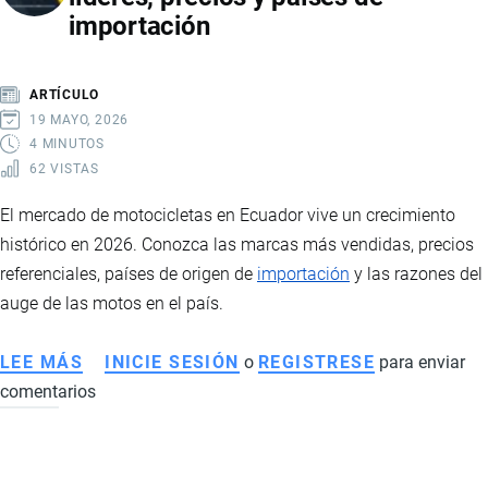
importación
DE
PRECIOS,
IMPACTO
ARTÍCULO
EN
19 MAYO, 2026
PRODUCTORES
4 MINUTOS
62 VISTAS
E
INTERVENCIÓN
El mercado de motocicletas en Ecuador vive un crecimiento
ESTATAL
histórico en 2026. Conozca las marcas más vendidas, precios
referenciales, países de origen de
importación
y las razones del
auge de las motos en el país.
LEE MÁS
SOBRE
INICIE SESIÓN
o
REGISTRESE
para enviar
comentarios
MERCADO
DE
MOTOS
EN