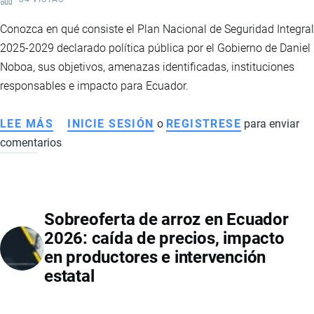
Conozca en qué consiste el Plan Nacional de Seguridad Integral
2025-2029 declarado política pública por el Gobierno de Daniel
Noboa, sus objetivos, amenazas identificadas, instituciones
responsables e impacto para Ecuador.
LEE MÁS
SOBRE
INICIE SESIÓN
o
REGISTRESE
para enviar
comentarios
PLAN
NACIONAL
DE
SEGURIDAD
Sobreoferta de arroz en Ecuador
INTEGRAL
2026: caída de precios, impacto
2025-
en productores e intervención
2029:
estatal
LA
NUEVA
HOJA