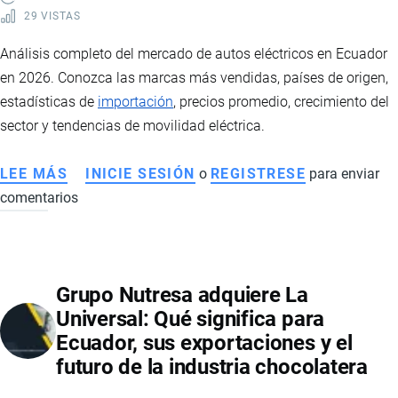
29 VISTAS
Análisis completo del mercado de autos eléctricos en Ecuador
en 2026. Conozca las marcas más vendidas, países de origen,
estadísticas de
importación
, precios promedio, crecimiento del
sector y tendencias de movilidad eléctrica.
LEE MÁS
SOBRE
INICIE SESIÓN
o
REGISTRESE
para enviar
comentarios
AUTOS
ELÉCTRICOS
EN
ECUADOR:
Grupo Nutresa adquiere La
EL
Universal: Qué significa para
MERCADO
Ecuador, sus exportaciones y el
VIVE
futuro de la industria chocolatera
UN
CRECIMIENTO