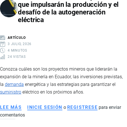
que impulsarán la producción y el
QUÉ
desafío de la autogeneración
SIGNIFICA
eléctrica
PARA
ECUADOR,
SUS
ARTÍCULO
EXPORTACIONES
3 JULIO, 2026
Y
4 MINUTOS
24 VISTAS
EL
FUTURO
Conozca cuáles son los proyectos mineros que liderarán la
DE
expansión de la minería en Ecuador, las inversiones previstas,
LA
la
demanda
energética y las estrategias para garantizar el
INDUSTRIA
suministro
eléctrico en los próximos años.
CHOCOLATERA
LEE MÁS
SOBRE
INICIE SESIÓN
o
REGISTRESE
para enviar
comentarios
MINERÍA
EN