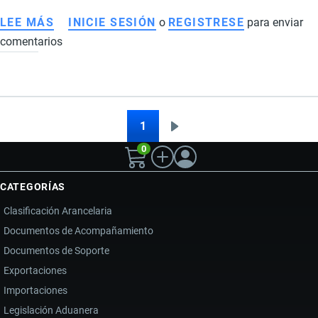
LEE MÁS
SOBRE
INICIE SESIÓN
o
REGISTRESE
para enviar
comentarios
CÓMO
AFECTA
A
ECUADOR
LA
1
Siguiente
Paginación
MUERTE
0
página
DE
EL
CATEGORÍAS
MENCHO
Clasificación Arancelaria
Y
Documentos de Acompañamiento
LA
Documentos de Soporte
VIOLENCIA
DEL
Exportaciones
NARCOTRÁFICO
Importaciones
TRANSNACIONAL
Legislación Aduanera