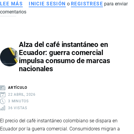
LEE MÁS
SOBRE
INICIE SESIÓN
o
REGISTRESE
para enviar
comentarios
DROPSHIPPING
EN
ECUADOR:
GUÍA
Alza del café instantáneo en
COMPLETA
Ecuador: guerra comercial
PARA
impulsa consumo de marcas
EMPRENDEDORES
nacionales
EN
COMERCIO
ELECTRÓNICO
ARTÍCULO
22 ABRIL, 2026
3 MINUTOS
36 VISTAS
El precio del café instantáneo colombiano se dispara en
Ecuador por la guerra comercial. Consumidores migran a