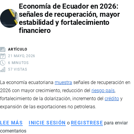
Economía de Ecuador en 2026:
ECUADOR
señales de recuperación, mayor
2026:
estabilidad y fortalecimiento
VENTAS
financiero
RÉCORD,
MARCAS
LÍDERES,
ARTÍCULO
PRECIOS
21 MAYO, 2026
Y
6 MINUTOS
57 VISTAS
PAÍSES
DE
La economía ecuatoriana
muestra
señales de recuperación en
IMPORTACIÓN
2026 con mayor crecimiento, reducción del
riesgo país
,
fortalecimiento de la dolarización, incremento del
crédito
y
expansión de las exportaciones no petroleras.
LEE MÁS
SOBRE
INICIE SESIÓN
o
REGISTRESE
para enviar
comentarios
ECONOMÍA