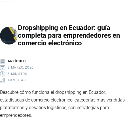
DE
ECUADOR
EN
Dropshipping en Ecuador: guía
2026:
completa para emprendedores en
SEÑALES
comercio electrónico
DE
RECUPERACIÓN,
MAYOR
ARTÍCULO
ESTABILIDAD
8 MARZO, 2026
Y
5 MINUTOS
49 VISTAS
FORTALECIMIENTO
FINANCIERO
Descubre cómo funciona el dropshipping en Ecuador,
estadísticas de comercio electrónico, categorías más vendidas,
plataformas y desafíos logísticos, con estrategias para
emprendedores.