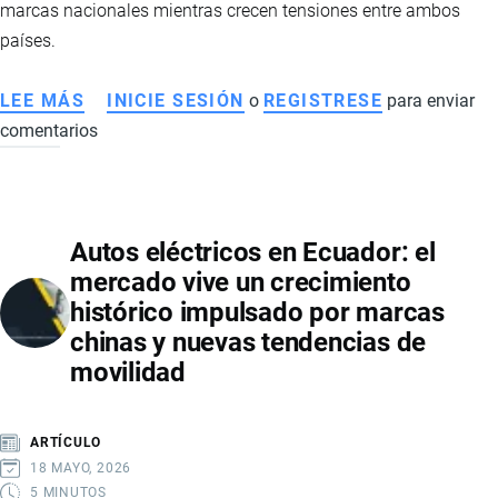
marcas nacionales mientras crecen tensiones entre ambos
países.
LEE MÁS
SOBRE
INICIE SESIÓN
o
REGISTRESE
para enviar
comentarios
ALZA
DEL
CAFÉ
INSTANTÁNEO
Autos eléctricos en Ecuador: el
EN
mercado vive un crecimiento
ECUADOR:
histórico impulsado por marcas
GUERRA
chinas y nuevas tendencias de
COMERCIAL
movilidad
IMPULSA
CONSUMO
DE
ARTÍCULO
MARCAS
18 MAYO, 2026
NACIONALES
5 MINUTOS