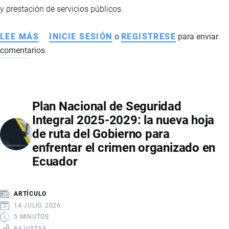
y prestación de servicios públicos.
LEE MÁS
SOBRE
INICIE SESIÓN
o
REGISTRESE
para enviar
comentarios
REFORMA
AL
COOTAD
EN
Plan Nacional de Seguridad
ECUADOR:
Integral 2025-2029: la nueva hoja
IMPLICACIONES
de ruta del Gobierno para
ECONÓMICAS,
enfrentar el crimen organizado en
EMPLEO
Ecuador
Y
FINANZAS
LOCALES
ARTÍCULO
14 JULIO, 2026
5 MINUTOS
84 VISTAS