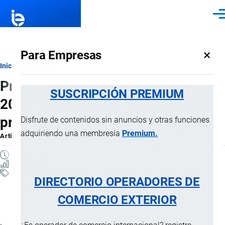
Pasar al contenido principal
Men
×
Para Empresas
Ruta
Inicio
Artículos
Producción de petróleo en Ecuador
de
SUSCRIPCIÓN PREMIUM
2026: recuperación, inversiones y
navegación
proyecciones del sector energético
Disfrute de contenidos sin anuncios y otras funciones
adquiriendo una membresía
Premium.
Artículo
por
Jaime Mise
, 18 Junio, 2026
4 MINUTOS
19 VISTAS
Artículos
DIRECTORIO OPERADORES DE
Actualidad
COMERCIO EXTERIOR