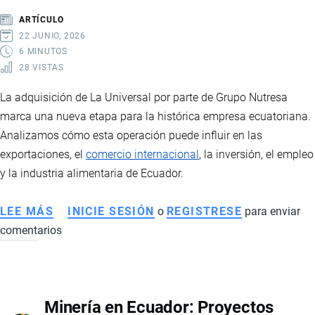
HISTÓRICO
ARTÍCULO
IMPULSADO
22 JUNIO, 2026
POR
6 MINUTOS
28 VISTAS
MARCAS
CHINAS
La adquisición de La Universal por parte de Grupo Nutresa
Y
marca una nueva etapa para la histórica empresa ecuatoriana.
NUEVAS
Analizamos cómo esta operación puede influir en las
TENDENCIAS
exportaciones, el
comercio internacional
, la inversión, el empleo
DE
y la industria alimentaria de Ecuador.
MOVILIDAD
LEE MÁS
SOBRE
INICIE SESIÓN
o
REGISTRESE
para enviar
comentarios
GRUPO
NUTRESA
ADQUIERE
LA
Minería en Ecuador: Proyectos
UNIVERSAL: