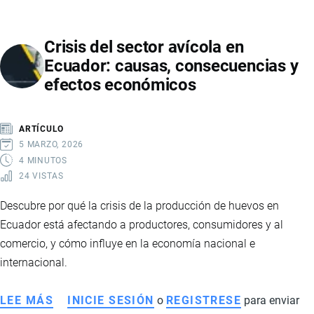
ECUADOR:
PROYECTOS
Crisis del sector avícola en
QUE
Ecuador: causas, consecuencias y
IMPULSARÁN
efectos económicos
LA
PRODUCCIÓN
Y
ARTÍCULO
EL
5 MARZO, 2026
DESAFÍO
4 MINUTOS
24 VISTAS
DE
LA
Descubre por qué la crisis de la producción de huevos en
AUTOGENERACIÓN
Ecuador está afectando a productores, consumidores y al
ELÉCTRICA
comercio, y cómo influye en la economía nacional e
internacional.
LEE MÁS
SOBRE
INICIE SESIÓN
o
REGISTRESE
para enviar