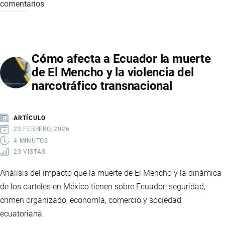
comentarios
CRISIS
DEL
SECTOR
AVÍCOLA
Cómo afecta a Ecuador la muerte
EN
de El Mencho y la violencia del
ECUADOR:
narcotráfico transnacional
CAUSAS,
CONSECUENCIAS
Y
ARTÍCULO
EFECTOS
23 FEBRERO, 2026
ECONÓMICOS
4 MINUTOS
23 VISTAS
Análisis del impacto que la muerte de El Mencho y la dinámica
de los carteles en México tienen sobre Ecuador: seguridad,
crimen organizado, economía, comercio y sociedad
ecuatoriana.