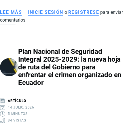
LEE MÁS
SOBRE
INICIE SESIÓN
o
REGISTRESE
para enviar
comentarios
REFORMA
AL
COOTAD
EN
Plan Nacional de Seguridad
ECUADOR:
Integral 2025-2029: la nueva hoja
IMPLICACIONES
de ruta del Gobierno para
ECONÓMICAS,
enfrentar el crimen organizado en
EMPLEO
Ecuador
Y
FINANZAS
LOCALES
ARTÍCULO
14 JULIO, 2026
5 MINUTOS
84 VISTAS