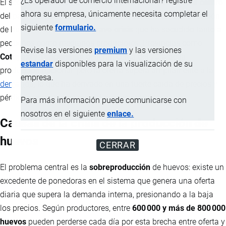
¿Es operador de comercio internacional? registre
El sector avícola de Ecuador, especialmente en la
Sierra centro
ahora su empresa, únicamente necesita completar el
del país —donde se concentra la mayor parte de la producción
siguiente
formulario.
de huevos— enfrenta una
grave crisis
que ha sacudido tanto a
pequeños como medianos productores. Provincias como
Revise las versiones
premium
y las versiones
Cotopaxi
y
Tungurahua
generan cerca del 70 % de la
estandar
disponibles para la visualización de su
producción nacional, pero la oferta supera ampliamente a la
empresa.
demanda
, lo que ha derivado en una fuerte caída de precios y
pérdidas importantes para el gremio avícola.
Para más información puede comunicarse con
nosotros en el siguiente
enlace.
Causas de la crisis de la producción de
huevos
CERRAR
El problema central es la
sobreproducción
de huevos: existe un
excedente de ponedoras en el sistema que genera una oferta
diaria que supera la demanda interna, presionando a la baja
los precios. Según productores, entre
600 000 y más de 800 000
huevos
pueden perderse cada día por esta brecha entre oferta y