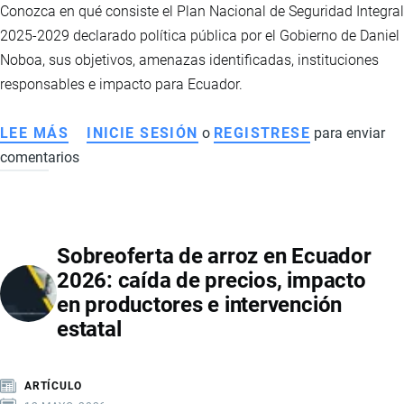
Conozca en qué consiste el Plan Nacional de Seguridad Integral
2025-2029 declarado política pública por el Gobierno de Daniel
Noboa, sus objetivos, amenazas identificadas, instituciones
responsables e impacto para Ecuador.
LEE MÁS
SOBRE
INICIE SESIÓN
o
REGISTRESE
para enviar
comentarios
PLAN
NACIONAL
DE
SEGURIDAD
Sobreoferta de arroz en Ecuador
INTEGRAL
2026: caída de precios, impacto
2025-
en productores e intervención
2029:
estatal
LA
NUEVA
HOJA
ARTÍCULO
DE