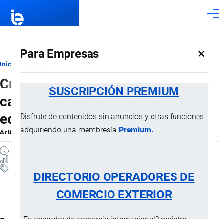
Pasar al contenido principal
Men
×
Para Empresas
Ruta
Inicio
Artículos
Crisis del sector avícola en Ecuador:
de
SUSCRIPCIÓN PREMIUM
causas, consecuencias y efectos
navegación
económicos
Disfrute de contenidos sin anuncios y otras funciones
adquiriendo una membresía
Premium.
Artículo
por
Jaime Mise
, 5 Marzo, 2026
4 MINUTOS
24 VISTAS
Artículos
DIRECTORIO OPERADORES DE
Actualidad
COMERCIO EXTERIOR