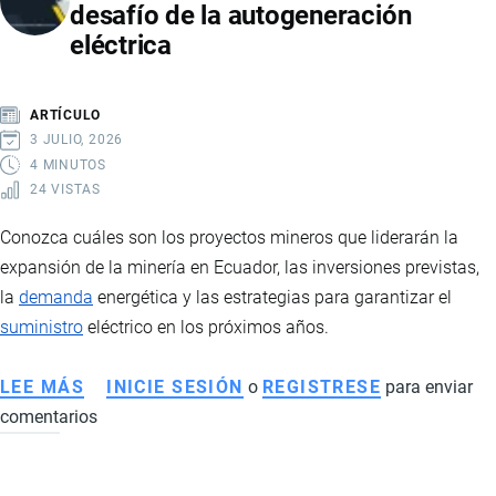
desafío de la autogeneración
SIGNIFICA
eléctrica
PARA
ECUADOR,
SUS
ARTÍCULO
EXPORTACIONES
3 JULIO, 2026
Y
4 MINUTOS
24 VISTAS
EL
FUTURO
Conozca cuáles son los proyectos mineros que liderarán la
DE
expansión de la minería en Ecuador, las inversiones previstas,
LA
la
demanda
energética y las estrategias para garantizar el
INDUSTRIA
suministro
eléctrico en los próximos años.
CHOCOLATERA
LEE MÁS
SOBRE
INICIE SESIÓN
o
REGISTRESE
para enviar
comentarios
MINERÍA
EN
ECUADOR: