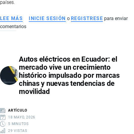
países.
LEE MÁS
SOBRE
INICIE SESIÓN
o
REGISTRESE
para enviar
comentarios
ALZA
DEL
CAFÉ
INSTANTÁNEO
Autos eléctricos en Ecuador: el
EN
mercado vive un crecimiento
ECUADOR:
histórico impulsado por marcas
GUERRA
chinas y nuevas tendencias de
COMERCIAL
movilidad
IMPULSA
CONSUMO
DE
ARTÍCULO
MARCAS
18 MAYO, 2026
NACIONALES
5 MINUTOS
29 VISTAS