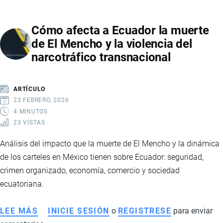
QUEDA
EN
Cómo afecta a Ecuador la muerte
ECUADOR:
de El Mencho y la violencia del
IMPLICACIONES
narcotráfico transnacional
Y
EFECTOS
ARTÍCULO
23 FEBRERO, 2026
4 MINUTOS
23 VISTAS
Análisis del impacto que la muerte de El Mencho y la dinámica
de los carteles en México tienen sobre Ecuador: seguridad,
crimen organizado, economía, comercio y sociedad
ecuatoriana.
LEE MÁS
SOBRE
INICIE SESIÓN
o
REGISTRESE
para enviar