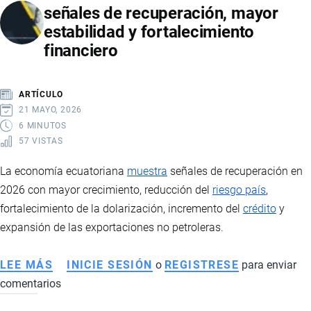
señales de recuperación, mayor
2026:
estabilidad y fortalecimiento
VENTAS
financiero
RÉCORD,
MARCAS
LÍDERES,
ARTÍCULO
PRECIOS
21 MAYO, 2026
Y
6 MINUTOS
57 VISTAS
PAÍSES
DE
La economía ecuatoriana
muestra
señales de recuperación en
IMPORTACIÓN
2026 con mayor crecimiento, reducción del
riesgo país
,
fortalecimiento de la dolarización, incremento del
crédito
y
expansión de las exportaciones no petroleras.
LEE MÁS
SOBRE
INICIE SESIÓN
o
REGISTRESE
para enviar
comentarios
ECONOMÍA
DE