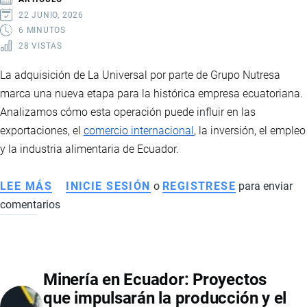
IMPULSADO
22 JUNIO, 2026
POR
6 MINUTOS
28 VISTAS
MARCAS
CHINAS
La adquisición de La Universal por parte de Grupo Nutresa
Y
marca una nueva etapa para la histórica empresa ecuatoriana.
NUEVAS
Analizamos cómo esta operación puede influir en las
TENDENCIAS
exportaciones, el
comercio internacional
, la inversión, el empleo
DE
y la industria alimentaria de Ecuador.
MOVILIDAD
LEE MÁS
SOBRE
INICIE SESIÓN
o
REGISTRESE
para enviar
comentarios
GRUPO
NUTRESA
ADQUIERE
LA
Minería en Ecuador: Proyectos
UNIVERSAL:
que impulsarán la producción y el
QUÉ