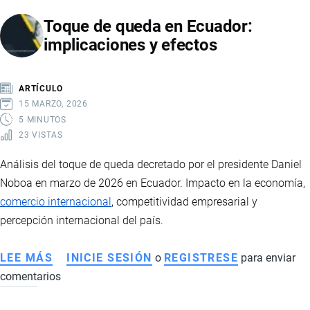
PROYECTOS
Toque de queda en Ecuador:
QUE
implicaciones y efectos
IMPULSARÁN
LA
PRODUCCIÓN
ARTÍCULO
Y
15 MARZO, 2026
EL
5 MINUTOS
23 VISTAS
DESAFÍO
DE
Análisis del toque de queda decretado por el presidente Daniel
LA
Noboa en marzo de 2026 en Ecuador. Impacto en la economía,
AUTOGENERACIÓN
comercio internacional
, competitividad empresarial y
ELÉCTRICA
percepción internacional del país.
LEE MÁS
SOBRE
INICIE SESIÓN
o
REGISTRESE
para enviar
comentarios
TOQUE
DE