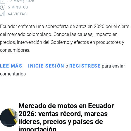
12 MAYO, 2026
RUTA
5 MINUTOS
64 VISTAS
DEL
GOBIERNO
Ecuador enfrenta una sobreoferta de arroz en 2026 por el cierre
PARA
del mercado colombiano. Conoce las causas, impacto en
ENFRENTAR
precios, intervención del Gobierno y efectos en productores y
EL
consumidores.
CRIMEN
ORGANIZADO
LEE MÁS
SOBRE
INICIE SESIÓN
o
REGISTRESE
para enviar
EN
comentarios
SOBREOFERTA
ECUADOR
DE
ARROZ
EN
Mercado de motos en Ecuador
ECUADOR
2026: ventas récord, marcas
2026:
líderes, precios y países de
CAÍDA
importación
DE