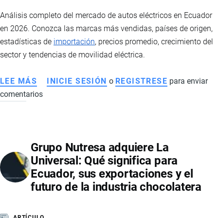
Análisis completo del mercado de autos eléctricos en Ecuador
en 2026. Conozca las marcas más vendidas, países de origen,
estadísticas de
importación
, precios promedio, crecimiento del
sector y tendencias de movilidad eléctrica.
LEE MÁS
SOBRE
INICIE SESIÓN
o
REGISTRESE
para enviar
comentarios
AUTOS
ELÉCTRICOS
EN
ECUADOR:
Grupo Nutresa adquiere La
EL
Universal: Qué significa para
MERCADO
Ecuador, sus exportaciones y el
VIVE
futuro de la industria chocolatera
UN
CRECIMIENTO
HISTÓRICO
ARTÍCULO