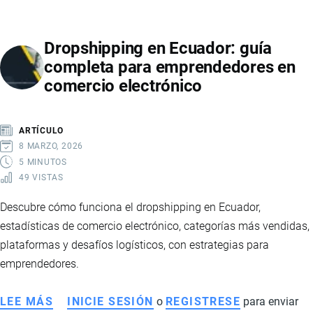
ECUADOR
EN
Dropshipping en Ecuador: guía
2026:
completa para emprendedores en
SEÑALES
comercio electrónico
DE
RECUPERACIÓN,
MAYOR
ARTÍCULO
ESTABILIDAD
8 MARZO, 2026
Y
5 MINUTOS
49 VISTAS
FORTALECIMIENTO
FINANCIERO
Descubre cómo funciona el dropshipping en Ecuador,
estadísticas de comercio electrónico, categorías más vendidas,
plataformas y desafíos logísticos, con estrategias para
emprendedores.
LEE MÁS
SOBRE
INICIE SESIÓN
o
REGISTRESE
para enviar