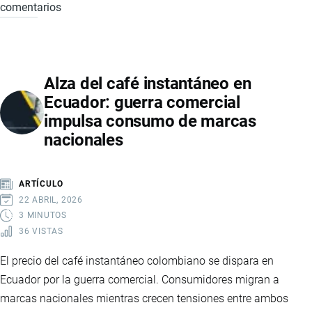
comentarios
DROPSHIPPING
EN
ECUADOR:
GUÍA
Alza del café instantáneo en
COMPLETA
Ecuador: guerra comercial
PARA
impulsa consumo de marcas
EMPRENDEDORES
nacionales
EN
COMERCIO
ELECTRÓNICO
ARTÍCULO
22 ABRIL, 2026
3 MINUTOS
36 VISTAS
El precio del café instantáneo colombiano se dispara en
Ecuador por la guerra comercial. Consumidores migran a
marcas nacionales mientras crecen tensiones entre ambos