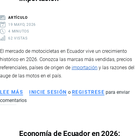
PRECIOS,
IMPACTO
ARTÍCULO
EN
19 MAYO, 2026
PRODUCTORES
4 MINUTOS
62 VISTAS
E
INTERVENCIÓN
El mercado de motocicletas en Ecuador vive un crecimiento
ESTATAL
histórico en 2026. Conozca las marcas más vendidas, precios
referenciales, países de origen de
importación
y las razones del
auge de las motos en el país.
LEE MÁS
SOBRE
INICIE SESIÓN
o
REGISTRESE
para enviar
comentarios
MERCADO
DE
MOTOS
EN
Economía de Ecuador en 2026:
ECUADOR