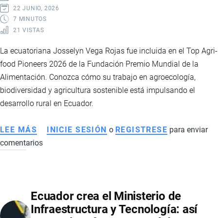
TRANSFORMAR
22 JUNIO, 2026
LA
7 MINUTOS
21 VISTAS
ECONOMÍA
DEL
La ecuatoriana Josselyn Vega Rojas fue incluida en el Top Agri-
PAÍS
food Pioneers 2026 de la Fundación Premio Mundial de la
Alimentación. Conozca cómo su trabajo en agroecología,
biodiversidad y agricultura sostenible está impulsando el
desarrollo rural en Ecuador.
LEE MÁS
SOBRE
INICIE SESIÓN
o
REGISTRESE
para enviar
comentarios
JOSSELYN
VEGA
ROJAS:
LA
Ecuador crea el Ministerio de
AGRICULTORA
Infraestructura y Tecnología: así
ECUATORIANA