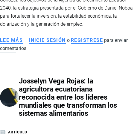
2040, la estrategia presentada por el Gobierno de Daniel Noboa
para fortalecer la inversión, la estabilidad económica, la
dolarización y la generación de empleo.
LEE MÁS
SOBRE
INICIE SESIÓN
o
REGISTRESE
para enviar
comentarios
AGENDA
DE
CRECIMIENTO
ECUADOR
Josselyn Vega Rojas: la
2040:
agricultora ecuatoriana
LA
reconocida entre los líderes
HOJA
mundiales que transforman los
DE
sistemas alimentarios
RUTA
QUE
BUSCA
ARTÍCULO