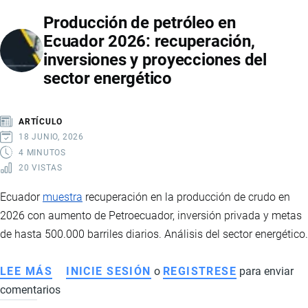
MINISTERIO
Producción de petróleo en
DE
Ecuador 2026: recuperación,
INFRAESTRUCTURA
inversiones y proyecciones del
Y
sector energético
TECNOLOGÍA:
ASÍ
AVANZA
ARTÍCULO
LA
18 JUNIO, 2026
REFORMA
4 MINUTOS
20 VISTAS
ESTATAL
DE
Ecuador
muestra
recuperación en la producción de crudo en
DANIEL
2026 con aumento de Petroecuador, inversión privada y metas
NOBOA
de hasta 500.000 barriles diarios. Análisis del sector energético.
LEE MÁS
SOBRE
INICIE SESIÓN
o
REGISTRESE
para enviar
comentarios
PRODUCCIÓN