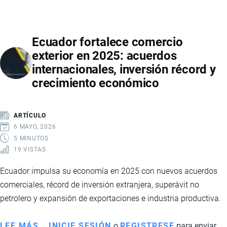
DE
PETRÓLEO
EN
Ecuador fortalece comercio
ECUADOR
exterior en 2025: acuerdos
2026:
internacionales, inversión récord y
RECUPERACIÓN,
crecimiento económico
INVERSIONES
Y
PROYECCIONES
ARTÍCULO
DEL
6 MAYO, 2026
SECTOR
5 MINUTOS
19 VISTAS
ENERGÉTICO
Ecuador impulsa su economía en 2025 con nuevos acuerdos
comerciales, récord de inversión extranjera, superávit no
petrolero y expansión de exportaciones e industria productiva.
LEE MÁS
SOBRE
INICIE SESIÓN
o
REGISTRESE
para enviar