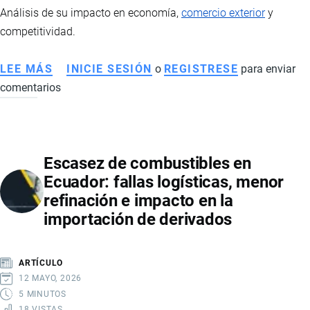
Análisis de su impacto en economía,
comercio exterior
y
competitividad.
LEE MÁS
SOBRE
INICIE SESIÓN
o
REGISTRESE
para enviar
comentarios
CRISIS
ELÉCTRICA
EN
ECUADOR:
Escasez de combustibles en
IMPACTO
Ecuador: fallas logísticas, menor
EN
refinación e impacto en la
ECONOMÍA,
importación de derivados
COMERCIO
Y
COMPETITIVIDAD
ARTÍCULO
INTERNACIONAL
12 MAYO, 2026
5 MINUTOS
18 VISTAS