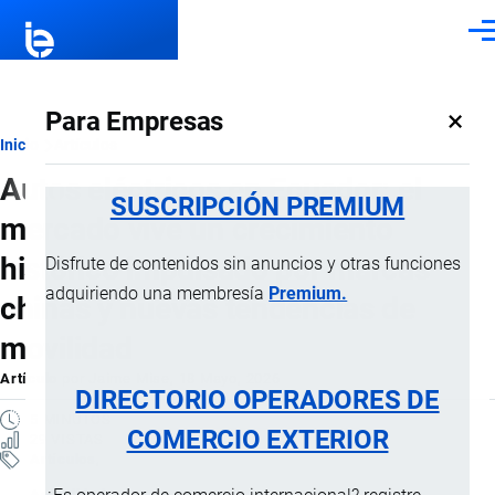
Pasar al contenido principal
Men
×
Para Empresas
Ruta
Inicio
Artículos
Autos eléctricos en Ecuador: el
de
SUSCRIPCIÓN PREMIUM
mercado vive un crecimiento
navegación
histórico impulsado por marcas
Disfrute de contenidos sin anuncios y otras funciones
adquiriendo una membresía
Premium.
chinas y nuevas tendencias de
movilidad
Artículo
por
Jaime Mise
, 18 Mayo, 2026
DIRECTORIO OPERADORES DE
5 MINUTOS
COMERCIO EXTERIOR
29 VISTAS
Artículos
Actualidad