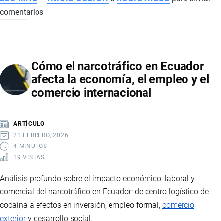
comentarios
ECUADOR
FORTALECE
COMERCIO
EXTERIOR
Cómo el narcotráfico en Ecuador
EN
afecta la economía, el empleo y el
2025:
comercio internacional
ACUERDOS
INTERNACIONALES,
INVERSIÓN
ARTÍCULO
RÉCORD
21 FEBRERO, 2026
Y
4 MINUTOS
19 VISTAS
CRECIMIENTO
ECONÓMICO
Análisis profundo sobre el impacto económico, laboral y
comercial del narcotráfico en Ecuador: de centro logístico de
cocaína a efectos en inversión, empleo formal,
comercio
exterior
y desarrollo social.