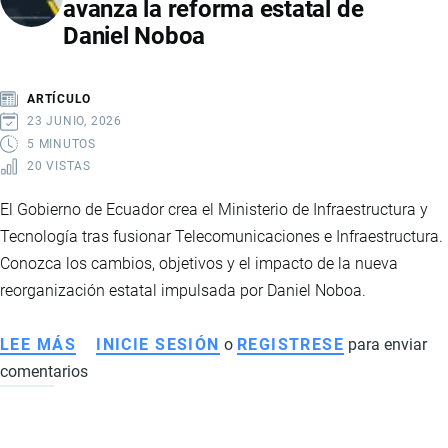
avanza la reforma estatal de
RECONOCIDA
Daniel Noboa
ENTRE
LOS
LÍDERES
ARTÍCULO
MUNDIALES
23 JUNIO, 2026
QUE
5 MINUTOS
20 VISTAS
TRANSFORMAN
LOS
El Gobierno de Ecuador crea el Ministerio de Infraestructura y
SISTEMAS
Tecnología tras fusionar Telecomunicaciones e Infraestructura.
ALIMENTARIOS
Conozca los cambios, objetivos y el impacto de la nueva
reorganización estatal impulsada por Daniel Noboa.
LEE MÁS
SOBRE
INICIE SESIÓN
o
REGISTRESE
para enviar
comentarios
ECUADOR
CREA
EL