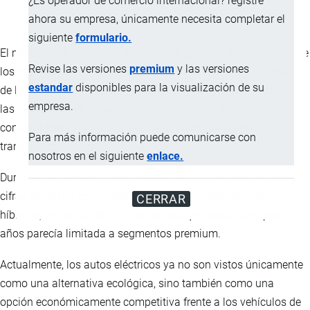
¿Es operador de comercio internacional? registre
ahora su empresa, únicamente necesita completar el
siguiente
formulario.
El mercado de vehículos eléctricos en Ecuador atraviesa uno de
Revise las versiones
premium
y las versiones
los momentos de mayor expansión de su historia. El aumento
estandar
disponibles para la visualización de su
de las importaciones, la llegada de nuevas marcas asiáticas,
empresa.
las facilidades de financiamiento y el interés de los
consumidores por reducir gastos de combustible están
Para más información puede comunicarse con
transformando el panorama automotor nacional.
nosotros en el siguiente
enlace.
Durante los primeros cuatro meses de 2026, Ecuador registró
cifras récord en comercialización de vehículos eléctricos e
CERRAR
híbridos, consolidando una tendencia que hasta hace pocos
años parecía limitada a segmentos premium.
Actualmente, los autos eléctricos ya no son vistos únicamente
como una alternativa ecológica, sino también como una
opción económicamente competitiva frente a los vehículos de