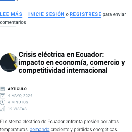
LEE MÁS
SOBRE
INICIE SESIÓN
o
REGISTRESE
para enviar
comentarios
CÓMO
EL
NARCOTRÁFICO
EN
Crisis eléctrica en Ecuador:
ECUADOR
impacto en economía, comercio y
AFECTA
competitividad internacional
LA
ECONOMÍA,
EL
ARTÍCULO
EMPLEO
4 MAYO, 2026
Y
4 MINUTOS
19 VISTAS
EL
COMERCIO
El sistema eléctrico de Ecuador enfrenta presión por altas
INTERNACIONAL
temperaturas,
demanda
creciente y pérdidas energéticas.