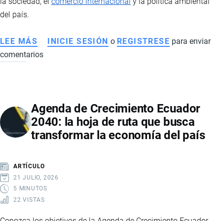
la sociedad, el
comercio internacional
y la política ambiental
del país.
LEE MÁS
SOBRE
INICIE SESIÓN
o
REGISTRESE
para enviar
comentarios
MINERÍA
ILEGAL
EN
LA
Agenda de Crecimiento Ecuador
AMAZONÍA
2040: la hoja de ruta que busca
ECUATORIANA:
transformar la economía del país
IMPACTOS
ECONÓMICOS,
SOCIALES
ARTÍCULO
Y
21 JULIO, 2026
COMERCIALES
5 MINUTOS
22 VISTAS
Conozca los objetivos de la Agenda de Crecimiento Ecuador