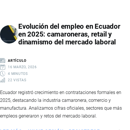
DE
QUEDA
EN
Evolución del empleo en Ecuador
ECUADOR:
en 2025: camaroneras, retail y
IMPLICACIONES
dinamismo del mercado laboral
Y
EFECTOS
ARTÍCULO
16 MARZO, 2026
4 MINUTOS
22 VISTAS
Ecuador registró crecimiento en contrataciones formales en
2025, destacando la industria camaronera, comercio y
manufactura. Analizamos cifras oficiales, sectores que más
empleos generaron y retos del mercado laboral.