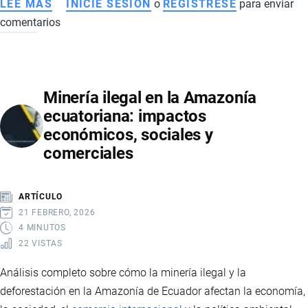
LEE MÁS
SOBRE
INICIE SESIÓN
o
REGISTRESE
para enviar
comentarios
EVOLUCIÓN
DEL
EMPLEO
EN
Minería ilegal en la Amazonía
ECUADOR
ecuatoriana: impactos
EN
económicos, sociales y
2025:
comerciales
CAMARONERAS,
RETAIL
Y
ARTÍCULO
DINAMISMO
21 FEBRERO, 2026
DEL
4 MINUTOS
22 VISTAS
MERCADO
LABORAL
Análisis completo sobre cómo la minería ilegal y la
deforestación en la Amazonía de Ecuador afectan la economía,