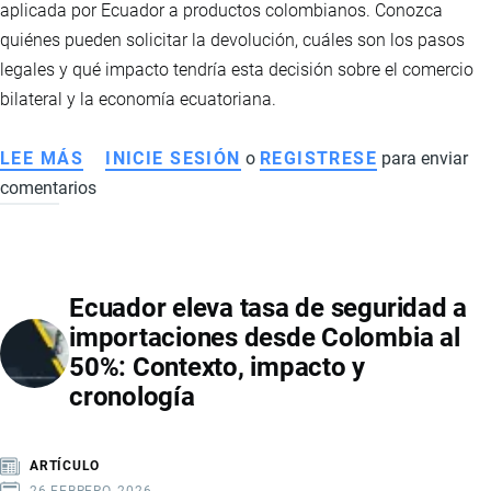
aplicada por Ecuador a productos colombianos. Conozca
quiénes pueden solicitar la devolución, cuáles son los pasos
legales y qué impacto tendría esta decisión sobre el comercio
bilateral y la economía ecuatoriana.
LEE MÁS
SOBRE
INICIE SESIÓN
o
REGISTRESE
para enviar
comentarios
LA
TASA
DE
SEGURIDAD
Ecuador eleva tasa de seguridad a
DECLARADA
importaciones desde Colombia al
ILEGAL
50%: Contexto, impacto y
POR
cronología
LA
CAN
ABRE
ARTÍCULO
LA
26 FEBRERO, 2026