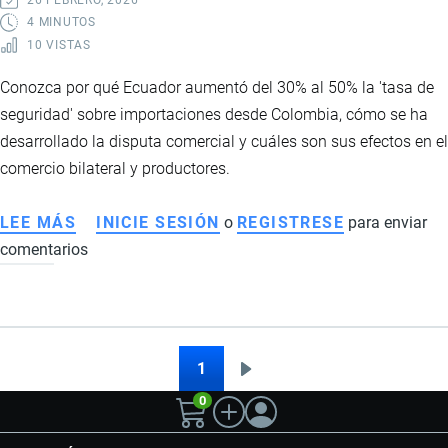
PUERTA
4 MINUTOS
10 VISTAS
A
MILLONARIAS
Conozca por qué Ecuador aumentó del 30% al 50% la 'tasa de
DEVOLUCIONES
seguridad' sobre importaciones desde Colombia, cómo se ha
EN
desarrollado la disputa comercial y cuáles son sus efectos en el
ECUADOR
comercio bilateral y productores.
LEE MÁS
SOBRE
INICIE SESIÓN
o
REGISTRESE
para enviar
comentarios
ECUADOR
ELEVA
TASA
DE
SEGURIDAD
1
Siguiente
Paginación
A
0
página
IMPORTACIONES
DESDE