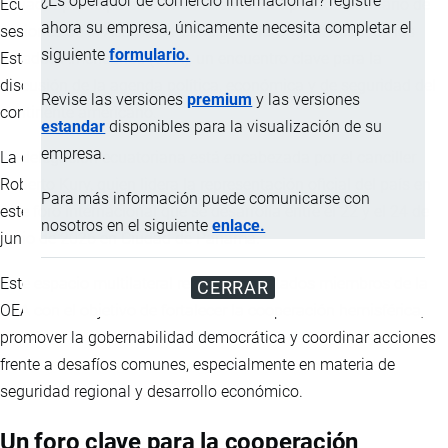
¿Es operador de comercio internacional? registre
Ecuador participa activamente en el 56.º período ordinario de
ahora su empresa, únicamente necesita completar el
sesiones de la Asamblea General de la Organización de los
siguiente
formulario.
Estados Americanos (OEA), un encuentro clave para la
discusión de la agenda política, económica y de seguridad del
Revise las versiones
premium
y las versiones
continente americano.
estandar
disponibles para la visualización de su
empresa.
La delegación ecuatoriana está encabezada por el canciller
Roberto Kury, quien lidera la representación oficial del país en
Para más información puede comunicarse con
este foro internacional que se desarrolla entre el 22 y el 24 de
nosotros en el siguiente
enlace.
junio de 2026 en Ciudad de Panamá.
Este espacio multilateral reúne a los Estados miembros de la
CERRAR
OEA con el objetivo de fortalecer la cooperación hemisférica,
promover la gobernabilidad democrática y coordinar acciones
frente a desafíos comunes, especialmente en materia de
seguridad regional y desarrollo económico.
Un foro clave para la cooperación