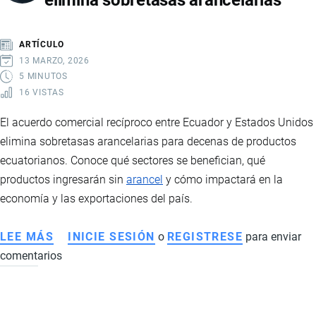
elimina sobretasas arancelarias
Y
TIERRAS
ARTÍCULO
RARAS
13 MARZO, 2026
5 MINUTOS
16 VISTAS
El acuerdo comercial recíproco entre Ecuador y Estados Unidos
elimina sobretasas arancelarias para decenas de productos
ecuatorianos. Conoce qué sectores se benefician, qué
productos ingresarán sin
arancel
y cómo impactará en la
economía y las exportaciones del país.
LEE MÁS
SOBRE
INICIE SESIÓN
o
REGISTRESE
para enviar
comentarios
ACUERDO
COMERCIAL
RECÍPROCO
ENTRE