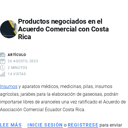
SI
ECUADOR
Productos negociados en el
Y
Acuerdo Comercial con Costa
COLOMBIA
Rica
NO
ACATAN
LA
ARTÍCULO
RESOLUCIÓN
26 AGOSTO, 2025
DE
2 MINUTOS
14 VISTAS
LA
CAN
Insumos
y aparatos médicos, medicinas, pilas, insumos
DE
agrícolas, jarabes para la elaboración de gaseosas, podrán
ELIMINAR
importarse libres de aranceles una vez ratificado el Acuerdo de
ARANCELES
Asociación Comercial Ecuador Costa Rica.
LEE MÁS
SOBRE
INICIE SESIÓN
o
REGISTRESE
para enviar