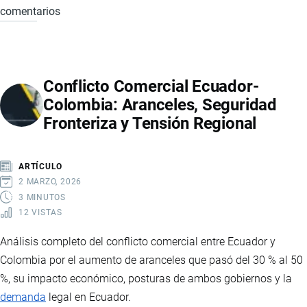
comentarios
PRODUCTOS
NEGOCIADOS
EN
EL
Conflicto Comercial Ecuador-
ACUERDO
Colombia: Aranceles, Seguridad
COMERCIAL
Fronteriza y Tensión Regional
CON
COSTA
RICA
ARTÍCULO
2 MARZO, 2026
3 MINUTOS
12 VISTAS
Análisis completo del conflicto comercial entre Ecuador y
Colombia por el aumento de aranceles que pasó del 30 % al 50
%, su impacto económico, posturas de ambos gobiernos y la
demanda
legal en Ecuador.