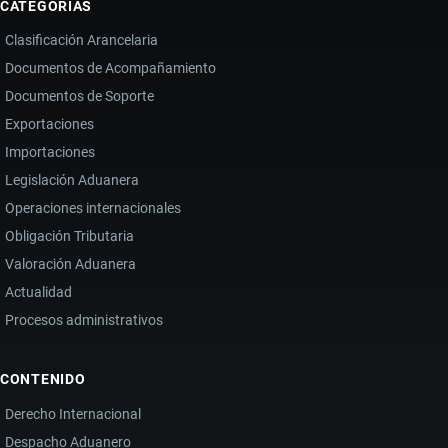
CATEGORÍAS
COLOMBIA
Clasificación Arancelaria
AL
Documentos de Acompañamiento
50%:
Documentos de Soporte
CONTEXTO,
IMPACTO
Exportaciones
Y
Importaciones
CRONOLOGÍA
Legislación Aduanera
Operaciones internacionales
Obligación Tributaria
Valoración Aduanera
Actualidad
Procesos administrativos
CONTENIDO
Derecho Internacional
Despacho Aduanero