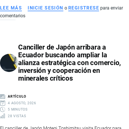
LEE MÁS
SOBRE
INICIE SESIÓN
o
REGISTRESE
para enviar
comentarios
TLC
ENTRE
ECUADOR
Y
Canciller de Japón arribara a
CANADÁ:
Ecuador buscando ampliar la
ESTOS
alianza estratégica con comercio,
SON
inversión y cooperación en
LOS
minerales críticos
PRODUCTOS
QUE
TENDRÁN
ARTÍCULO
ARANCEL
4 AGOSTO, 2026
0
5 MINUTOS
28 VISTAS
%
Y
El canciller de Japón Motegi Toshimitsu visita Ecuador para