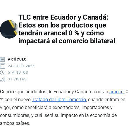
ECUADOR
EN
TLC entre Ecuador y Canadá:
DISPUTA
Estos son los productos que
COMERCIAL:
tendrán arancel 0 % y cómo
MEDIDAS,
impactará el comercio bilateral
ARANCELES
Y
TENSIONES
ARTÍCULO
BILATERALES
24 JULIO, 2026
5 MINUTOS
31 VISTAS
Conoce qué productos de Ecuador y Canadá tendrán
arancel
0
% con el nuevo
Tratado de Libre Comercio
, cuándo entrará en
vigor, cómo beneficiará a exportadores, importadores y
consumidores, y cuál será su impacto en la economía de
ambos países.