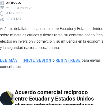
DEBATE:
ARTÍCULO
INDUSTRIA
21 FEBRERO, 2026
CUESTIONA
4 MINUTOS
17 VISTAS
BENEFICIOS
Y
Análisis detallado del acuerdo entre Ecuador y Estados Unidos
GOBIERNO
sobre minerales críticos y tierras raras, su contexto geopolítico,
DEFIENDE
efectos en inversión y comercio, y su influencia en la economía
EL
y la seguridad nacional ecuatoriana.
PACTO
LEE MÁS
SOBRE
INICIE SESIÓN
o
REGISTRESE
para enviar
comentarios
ACUERDO
ENTRE
ECUADOR
Y
Acuerdo comercial recíproco
EE.UU.:
entre Ecuador y Estados Unidos
MINERALES
CRÍTICOS