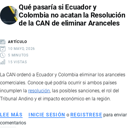
Qué pasaría si Ecuador y
ECUADOR
Colombia no acatan la Resolución
Y
de la CAN de eliminar Aranceles
ESTADOS
UNIDOS
ELIMINA
ARTÍCULO
SOBRETASAS
10 MAYO, 2026
ARANCELARIAS
5 MINUTOS
15 VISTAS
La CAN ordenó a Ecuador y Colombia eliminar los aranceles
comerciales. Conoce qué podría ocurrir si ambos países
incumplen la
resolución
, las posibles sanciones, el rol del
Tribunal Andino y el impacto económico en la región.
LEE MÁS
SOBRE
INICIE SESIÓN
o
REGISTRESE
para enviar
comentarios
QUÉ
PASARÍA