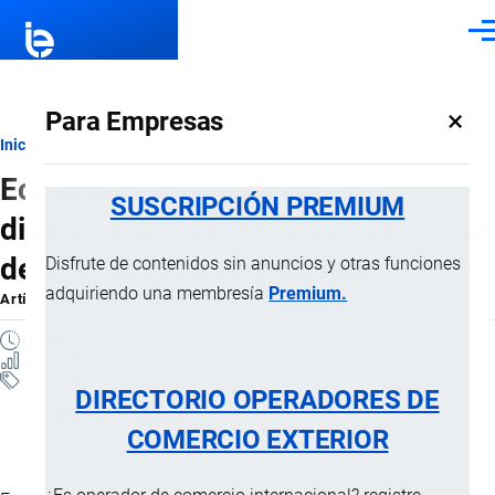
Pasar al contenido principal
Men
×
Para Empresas
Ruta
Inicio
Artículos
Ecuador refuerza su agenda
de
SUSCRIPCIÓN PREMIUM
diplomática en la Asamblea General
navegación
de la OEA 2026 en Panamá
Disfrute de contenidos sin anuncios y otras funciones
adquiriendo una membresía
Premium.
Artículo
por
Jaime Mise
, 22 Junio, 2026
4 MINUTOS
7 VISTAS
Artículos
DIRECTORIO OPERADORES DE
Derecho Internacional
COMERCIO EXTERIOR