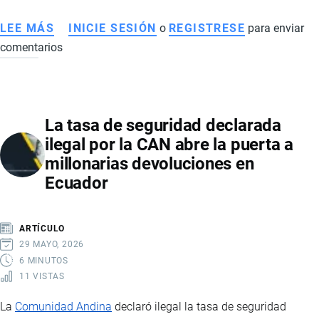
LEE MÁS
SOBRE
INICIE SESIÓN
o
REGISTRESE
para enviar
comentarios
CONFLICTO
COMERCIAL
ECUADOR-
COLOMBIA:
La tasa de seguridad declarada
ARANCELES,
ilegal por la CAN abre la puerta a
SEGURIDAD
millonarias devoluciones en
FRONTERIZA
Ecuador
Y
TENSIÓN
REGIONAL
ARTÍCULO
29 MAYO, 2026
6 MINUTOS
11 VISTAS
La
Comunidad Andina
declaró ilegal la tasa de seguridad