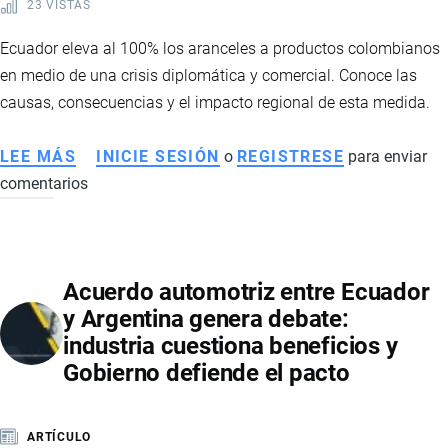
23 VISTAS
CON
COMERCIO,
Ecuador eleva al 100% los aranceles a productos colombianos
INVERSIÓN
en medio de una crisis diplomática y comercial. Conoce las
Y
causas, consecuencias y el impacto regional de esta medida.
COOPERACIÓN
EN
LEE MÁS
SOBRE
INICIE SESIÓN
o
REGISTRESE
para enviar
MINERALES
comentarios
ECUADOR
CRÍTICOS
SUBE
AL
100%
Acuerdo automotriz entre Ecuador
LOS
y Argentina genera debate:
ARANCELES
industria cuestiona beneficios y
A
Gobierno defiende el pacto
COLOMBIA:
CAUSAS,
IMPACTO
ARTÍCULO