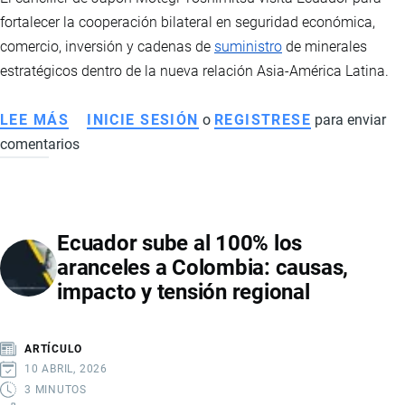
CÓMO
fortalecer la cooperación bilateral en seguridad económica,
IMPACTARÁ
comercio, inversión y cadenas de
suministro
de minerales
EL
estratégicos dentro de la nueva relación Asia-América Latina.
COMERCIO
BILATERAL
LEE MÁS
SOBRE
INICIE SESIÓN
o
REGISTRESE
para enviar
comentarios
CANCILLER
DE
JAPÓN
ARRIBARA
Ecuador sube al 100% los
A
aranceles a Colombia: causas,
ECUADOR
impacto y tensión regional
BUSCANDO
AMPLIAR
LA
ARTÍCULO
ALIANZA
10 ABRIL, 2026
ESTRATÉGICA
3 MINUTOS