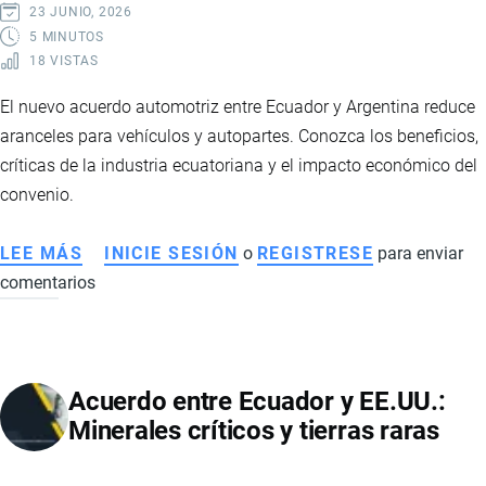
Y
23 JUNIO, 2026
TENSIÓN
5 MINUTOS
18 VISTAS
REGIONAL
El nuevo acuerdo automotriz entre Ecuador y Argentina reduce
aranceles para vehículos y autopartes. Conozca los beneficios,
críticas de la industria ecuatoriana y el impacto económico del
convenio.
LEE MÁS
SOBRE
INICIE SESIÓN
o
REGISTRESE
para enviar
comentarios
ACUERDO
AUTOMOTRIZ
ENTRE
ECUADOR
Acuerdo entre Ecuador y EE.UU.:
Y
Minerales críticos y tierras raras
ARGENTINA
GENERA