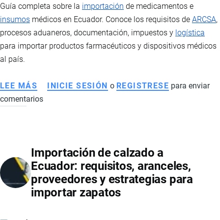
Guía completa sobre la
importación
de medicamentos e
insumos
médicos en Ecuador. Conoce los requisitos de
ARCSA
,
procesos aduaneros, documentación, impuestos y
logística
para importar productos farmacéuticos y dispositivos médicos
al país.
LEE MÁS
SOBRE
INICIE SESIÓN
o
REGISTRESE
para enviar
comentarios
IMPORTACIÓN
DE
MEDICAMENTOS
E
Importación de calzado a
INSUMOS
Ecuador: requisitos, aranceles,
MÉDICOS
proveedores y estrategias para
EN
importar zapatos
ECUADOR:
REQUISITOS,
REGULACIONES