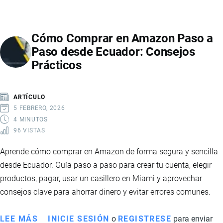
IMPORTADOS
DESDE
Cómo Comprar en Amazon Paso a
CHINA
Paso desde Ecuador: Consejos
A
Prácticos
ECUADOR
ARTÍCULO
5 FEBRERO, 2026
4 MINUTOS
96 VISTAS
Aprende cómo comprar en Amazon de forma segura y sencilla
desde Ecuador. Guía paso a paso para crear tu cuenta, elegir
productos, pagar, usar un casillero en Miami y aprovechar
consejos clave para ahorrar dinero y evitar errores comunes.
LEE MÁS
SOBRE
INICIE SESIÓN
o
REGISTRESE
para enviar