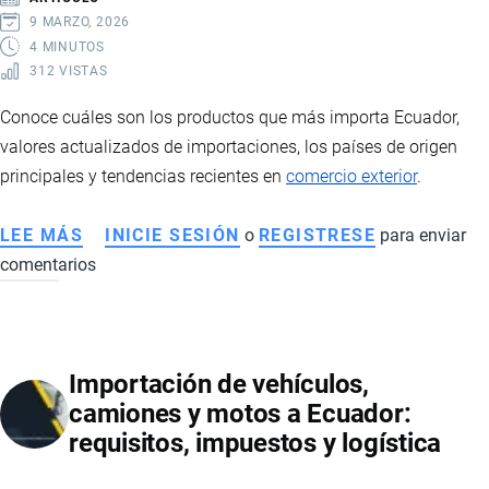
Y
9 MARZO, 2026
CÓMO
4 MINUTOS
312 VISTAS
SE
CALCULAN
Conoce cuáles son los productos que más importa Ecuador,
valores actualizados de importaciones, los países de origen
principales y tendencias recientes en
comercio exterior
.
LEE MÁS
SOBRE
INICIE SESIÓN
o
REGISTRESE
para enviar
comentarios
PRINCIPALES
PRODUCTOS
IMPORTADOS
POR
Importación de vehículos,
ECUADOR,
camiones y motos a Ecuador:
ESTADÍSTICAS
requisitos, impuestos y logística
Y
PAÍSES