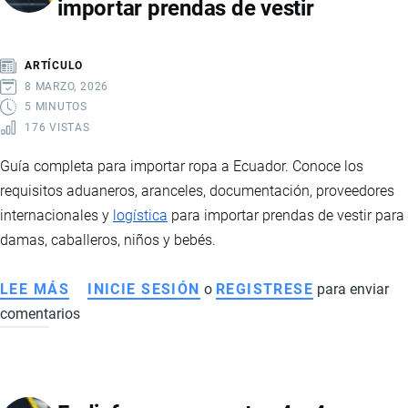
importar prendas de vestir
A
ECUADOR:
REQUISITOS,
ARTÍCULO
IMPUESTOS
8 MARZO, 2026
Y
5 MINUTOS
176 VISTAS
LOGÍSTICA
Guía completa para importar ropa a Ecuador. Conoce los
requisitos aduaneros, aranceles, documentación, proveedores
internacionales y
logística
para importar prendas de vestir para
damas, caballeros, niños y bebés.
LEE MÁS
SOBRE
INICIE SESIÓN
o
REGISTRESE
para enviar
comentarios
IMPORTACIÓN
DE
ROPA
A