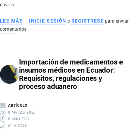
envíos.
LEE MÁS
SOBRE
INICIE SESIÓN
o
REGISTRESE
para enviar
comentarios
LAS
MEJORES
TIENDAS
PARA
Importación de medicamentos e
COMPRAR
insumos médicos en Ecuador:
EN
Requisitos, regulaciones y
ESTADOS
proceso aduanero
UNIDOS
Y
RECIBIR
ARTÍCULO
EN
8 MARZO, 2026
ECUADOR
6 MINUTOS
89 VISTAS