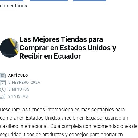
comentarios
CÓMO
COMPRAR
EN
AMAZON
Las Mejores Tiendas para
PASO
Comprar en Estados Unidos y
A
Recibir en Ecuador
PASO
DESDE
ECUADOR:
ARTÍCULO
CONSEJOS
5 FEBRERO, 2026
PRÁCTICOS
3 MINUTOS
94 VISTAS
Descubre las tiendas internacionales más confiables para
comprar en Estados Unidos y recibir en Ecuador usando un
casillero internacional. Guía completa con recomendaciones de
seguridad, tipos de productos y consejos para ahorrar en