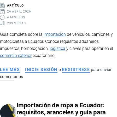
DE
ARTÍCULO
ORIGEN
26 ABRIL, 2026
4 MINUTOS
239 VISTAS
Guía completa sobre la
importación
de vehículos, camiones y
motocicletas a Ecuador. Conoce requisitos aduaneros,
impuestos, homologación,
logística
y claves para operar en el
comercio exterior
ecuatoriano.
LEE MÁS
SOBRE
INICIE SESIÓN
o
REGISTRESE
para enviar
comentarios
IMPORTACIÓN
DE
VEHÍCULOS,
CAMIONES
Importación de ropa a Ecuador:
Y
requisitos, aranceles y guía para
MOTOS