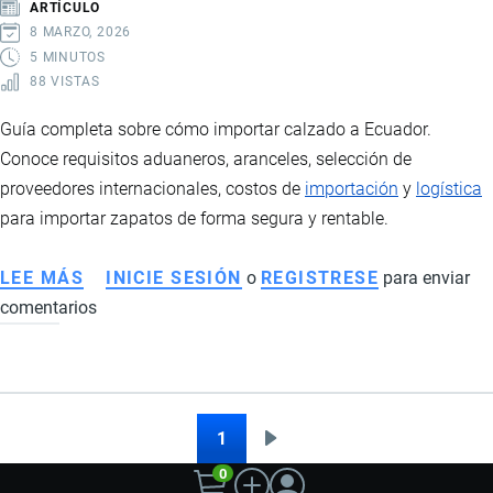
ARTÍCULO
Y
8 MARZO, 2026
PROCESO
5 MINUTOS
88 VISTAS
ADUANERO
Guía completa sobre cómo importar calzado a Ecuador.
Conoce requisitos aduaneros, aranceles, selección de
proveedores internacionales, costos de
importación
y
logística
para importar zapatos de forma segura y rentable.
LEE MÁS
SOBRE
INICIE SESIÓN
o
REGISTRESE
para enviar
comentarios
IMPORTACIÓN
DE
CALZADO
A
ECUADOR:
1
Siguiente
Paginación
REQUISITOS,
0
página
ARANCELES,