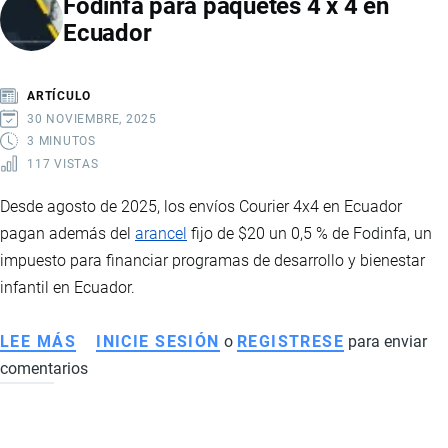
Fodinfa para paquetes 4 x 4 en
ECUADOR:
Ecuador
REQUISITOS,
ARANCELES
Y
ARTÍCULO
GUÍA
30 NOVIEMBRE, 2025
PARA
3 MINUTOS
117 VISTAS
IMPORTAR
PRENDAS
Desde agosto de 2025, los envíos Courier 4x4 en Ecuador
DE
pagan además del
arancel
fijo de $20 un 0,5 % de Fodinfa, un
VESTIR
impuesto para financiar programas de desarrollo y bienestar
infantil en Ecuador.
LEE MÁS
SOBRE
INICIE SESIÓN
o
REGISTRESE
para enviar
comentarios
FODINFA
PARA
PAQUETES