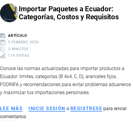
4
Importar Paquetes a Ecuador:
X
Categorías, Costos y Requisitos
4
EN
ECUADOR
ARTÍCULO
5 FEBRERO, 2026
3 MINUTOS
116 VISTAS
Conoce las normas actualizadas para importar productos a
Ecuador: límites, categorías (B 4x4, C, D), aranceles fijos,
FODINFA y recomendaciones para evitar problemas aduaneros
y maximizar tus importaciones personales.
LEE MÁS
SOBRE
INICIE SESIÓN
o
REGISTRESE
para enviar
comentarios
IMPORTAR
PAQUETES
A