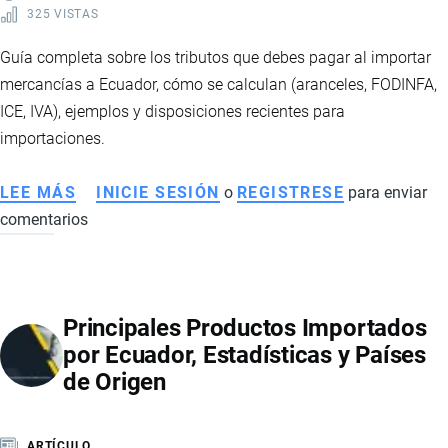
325 VISTAS
SIN
ARANCELES
Guía completa sobre los tributos que debes pagar al importar
mercancías a Ecuador, cómo se calculan (aranceles, FODINFA,
ICE, IVA), ejemplos y disposiciones recientes para
importaciones.
LEE MÁS
SOBRE
INICIE SESIÓN
o
REGISTRESE
para enviar
comentarios
TRIBUTOS
POR
IMPORTAR
A
Principales Productos Importados
ECUADOR:
por Ecuador, Estadísticas y Países
QUÉ
de Origen
IMPUESTOS
SE
PAGAN
ARTÍCULO