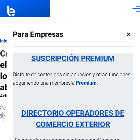
Pasar al contenido principal
Men
×
Para Empresas
Ruta
Inicio
Artículos
Crecen las ventas de carros
de
SUSCRIPCIÓN PREMIUM
eléctricos en Ecuador, pero la
navegación
logística global frena el
Disfrute de contenidos sin anuncios y otras funciones
adquiriendo una membresía
Premium.
abastecimiento
Artículo
por
Jaime Mise
, 23 Junio, 2026
5 MINUTOS
DIRECTORIO OPERADORES DE
10 VISTAS
Artículos
COMERCIO EXTERIOR
Importaciones