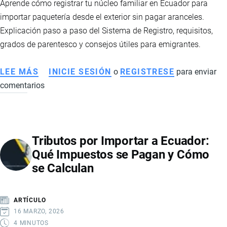
Aprende cómo registrar tu núcleo familiar en Ecuador para
importar paquetería desde el exterior sin pagar aranceles.
Explicación paso a paso del Sistema de Registro, requisitos,
grados de parentesco y consejos útiles para emigrantes.
LEE MÁS
SOBRE
INICIE SESIÓN
o
REGISTRESE
para enviar
comentarios
CÓMO
REGISTRAR
EL
NÚCLEO
Tributos por Importar a Ecuador:
FAMILIAR
Qué Impuestos se Pagan y Cómo
Y
se Calculan
ENVIAR
PAQUETES
DESDE
ARTÍCULO
EL
16 MARZO, 2026
EXTERIOR
4 MINUTOS