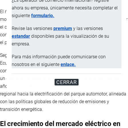
¿Es operador de comercio internacional? registre
ahora su empresa, únicamente necesita completar el
El mercado de vehículos eléctricos en Ecuador atraviesa un
siguiente
formulario.
momento de expansión acelerada durante 2026, impulsado por
el cambio en los hábitos de consumo, el encarecimiento de los
Revise las versiones
premium
y las versiones
combustibles tradicionales y una mayor oferta de modelos en
estandar
disponibles para la visualización de su
el país.
empresa.
Según datos de la Asociación de Empresas Automotrices del
Para más información puede comunicarse con
Ecuador (Aeade), entre enero y mayo de 2026 se
nosotros en el siguiente
enlace.
comercializaron 4.019 vehículos eléctricos, lo que representa
un crecimiento superior al 200% frente al mismo periodo del
CERRAR
año anterior. Este comportamiento consolida una tendencia
regional hacia la electrificación del parque automotor, alineada
con las políticas globales de reducción de emisiones y
transición energética.
El crecimiento del mercado eléctrico en