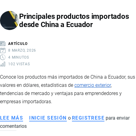
ECUADOR:
Principales productos importados
CATEGORÍAS,
desde China a Ecuador
COSTOS
Y
REQUISITOS
ARTÍCULO
8 MARZO, 2026
4 MINUTOS
102 VISTAS
Conoce los productos más importados de China a Ecuador, sus
valores en dólares, estadísticas de
comercio exterior
,
tendencias de mercado y ventajas para emprendedores y
empresas importadoras.
LEE MÁS
SOBRE
INICIE SESIÓN
o
REGISTRESE
para enviar
comentarios
PRINCIPALES
PRODUCTOS