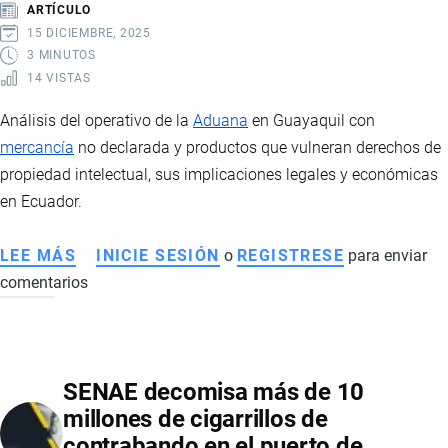
ARTÍCULO
EXTERIOR
15 DICIEMBRE, 2025
3 MINUTOS
14 VISTAS
Análisis del operativo de la
Aduana
en Guayaquil con
mercancía
no declarada y productos que vulneran derechos de
propiedad intelectual, sus implicaciones legales y económicas
en Ecuador.
LEE MÁS
SOBRE
INICIE SESIÓN
o
REGISTRESE
para enviar
comentarios
CONTROL
ADUANERO
EN
GUAYAQUIL:
SENAE decomisa más de 10
DEFRAUDACIÓN,
millones de cigarrillos de
CONTRABANDO
contrabando en el puerto de
Y