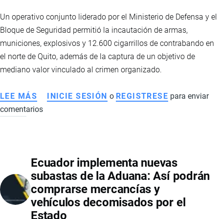
QUITO
Un operativo conjunto liderado por el Ministerio de Defensa y el
Bloque de Seguridad permitió la incautación de armas,
municiones, explosivos y 12.600 cigarrillos de contrabando en
el norte de Quito, además de la captura de un objetivo de
mediano valor vinculado al crimen organizado.
LEE MÁS
SOBRE
INICIE SESIÓN
o
REGISTRESE
para enviar
comentarios
OPERATIVO
CONJUNTO
EN
EL
Ecuador implementa nuevas
NORTE
subastas de la Aduana: Así podrán
DE
comprarse mercancías y
QUITO
vehículos decomisados por el
PERMITIÓ
Estado
INCAUTAR