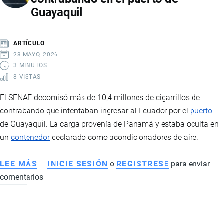
Guayaquil
VULNERACIÓN
DE
PROPIEDAD
ARTÍCULO
INTELECTUAL
23 MAYO, 2026
3 MINUTOS
8 VISTAS
El SENAE decomisó más de 10,4 millones de cigarrillos de
contrabando que intentaban ingresar al Ecuador por el
puerto
de Guayaquil. La carga provenía de Panamá y estaba oculta en
un
contenedor
declarado como acondicionadores de aire.
LEE MÁS
SOBRE
INICIE SESIÓN
o
REGISTRESE
para enviar
comentarios
SENAE
DECOMISA
MÁS
DE