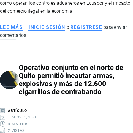
cómo operan los controles aduaneros en Ecuador y el impacto
del comercio ilegal en la economía.
LEE MÁS
SOBRE
INICIE SESIÓN
o
REGISTRESE
para enviar
comentarios
ADUANA
DE
ECUADOR
DECOMISA
Operativo conjunto en el norte de
CASI
Quito permitió incautar armas,
3.000
explosivos y más de 12.600
AURICULARES
cigarrillos de contrabando
EN
OPERATIVO
CONTRA
ARTÍCULO
EL
1 AGOSTO, 2026
CONTRABANDO
3 MINUTOS
2 VISTAS
EN