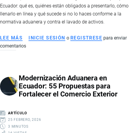
CERTIFICACIÓN
Ecuador: qué es, quiénes están obligados a presentarlo, cómo
llenarlo en línea y qué sucede si no lo haces conforme a la
normativa aduanera y contra el lavado de activos.
LEE MÁS
SOBRE
INICIE SESIÓN
o
REGISTRESE
para enviar
comentarios
CÓMO
LLENAR
EL
FORMULARIO
Modernización Aduanera en
DE
Ecuador: 55 Propuestas para
REGISTRO
Fortalecer el Comercio Exterior
ADUANERO
EN
ECUADOR
ARTÍCULO
25 FEBRERO, 2026
3 MINUTOS