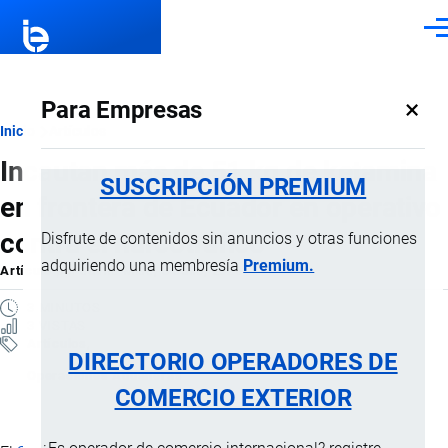
Pasar al contenido principal
Men
×
Para Empresas
Ruta
Inicio
Artículos
Incautan más de 51 kg de ketamina
de
SUSCRIPCIÓN PREMIUM
en frontera de Ecuador en operativo
navegación
contra el narcotráfico
Disfrute de contenidos sin anuncios y otras funciones
adquiriendo una membresía
Premium.
Artículo
por
Jaime Mise
, 3 Julio, 2026
3 MINUTOS
3 VISTAS
Artículos
DIRECTORIO OPERADORES DE
Operaciones Aduaneras
COMERCIO EXTERIOR