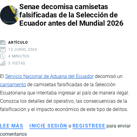
Senae decomisa camisetas
10
falsificadas de la Selección de
MILLONES
Ecuador antes del Mundial 2026
DE
CIGARRILLOS
DE
ARTÍCULO
CONTRABANDO
13 JUNIO, 2026
EN
4 MINUTOS
5 VISTAS
EL
PUERTO
El
Servicio Nacional de Aduana del Ecuador
decomisó un
DE
cargamento
de camisetas falsificadas de la Selección
GUAYAQUIL
Ecuatoriana que intentaba ingresar al país de manera ilegal.
Conozca los detalles del operativo, las consecuencias de la
falsificación y el impacto económico de este tipo de delitos.
LEE MÁS
SOBRE
INICIE SESIÓN
o
REGISTRESE
para enviar
comentarios
SENAE