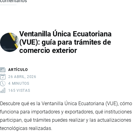
comentarios
ECUAPASS:
GUÍA
COMPLETA
DE
Ventanilla Única Ecuatoriana
USO,
(VUE): guía para trámites de
REQUISITOS
comercio exterior
Y
MODERNIZACIÓN
DEL
ARTÍCULO
SISTEMA
26 ABRIL, 2026
ADUANERO
4 MINUTOS
165 VISTAS
ECUADOR
Descubre qué es la Ventanilla Única Ecuatoriana (VUE), cómo
funciona para importadores y exportadores, qué instituciones
participan, qué trámites puedes realizar y las actualizaciones
tecnológicas realizadas.