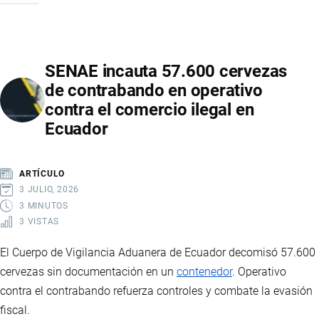
DECOMISA
CAMISETAS
FALSIFICADAS
SENAE incauta 57.600 cervezas
DE
de contrabando en operativo
LA
contra el comercio ilegal en
SELECCIÓN
Ecuador
DE
ECUADOR
ANTES
ARTÍCULO
DEL
3 JULIO, 2026
MUNDIAL
3 MINUTOS
3 VISTAS
2026
El Cuerpo de Vigilancia Aduanera de Ecuador decomisó 57.600
cervezas sin documentación en un
contenedor
. Operativo
contra el contrabando refuerza controles y combate la evasión
fiscal.