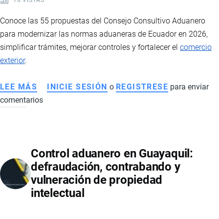
16 VISTAS
Conoce las 55 propuestas del Consejo Consultivo Aduanero
para modernizar las normas aduaneras de Ecuador en 2026,
simplificar trámites, mejorar controles y fortalecer el
comercio
exterior
.
LEE MÁS
SOBRE
INICIE SESIÓN
o
REGISTRESE
para enviar
comentarios
MODERNIZACIÓN
ADUANERA
EN
ECUADOR:
Control aduanero en Guayaquil:
55
defraudación, contrabando y
PROPUESTAS
vulneración de propiedad
PARA
intelectual
FORTALECER
EL
COMERCIO