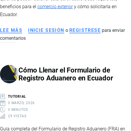
beneficios para el
comercio exterior
y cómo solicitarla en
Ecuador.
LEE MÁS
SOBRE
INICIE SESIÓN
o
REGISTRESE
para enviar
comentarios
OPERADOR
ECONÓMICO
AUTORIZADO
(OEA):
Cómo Llenar el Formulario de
QUÉ
Registro Aduanero en Ecuador
ES,
REQUISITOS,
BENEFICIOS
TUTORIAL
Y
3 MARZO, 2026
CÓMO
3 MINUTOS
29 VISTAS
OBTENER
LA
Guía completa del Formulario de Registro Aduanero (FRA) en