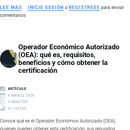
LEE MÁS
SOBRE
INICIE SESIÓN
o
REGISTRESE
para enviar
comentarios
VENTANILLA
ÚNICA
ECUATORIANA
(VUE):
Operador Económico Autorizado
GUÍA
(OEA): qué es, requisitos,
PARA
beneficios y cómo obtener la
TRÁMITES
certificación
DE
COMERCIO
EXTERIOR
ARTÍCULO
9 MARZO, 2026
5 MINUTOS
41 VISTAS
Conoce qué es el Operador Económico Autorizado (OEA),
quiénes pueden obtener esta certificación, sus requisitos,