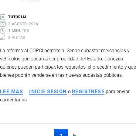
ARMAS,
EXPLOSIVOS
TUTORIAL
Y
3 AGOSTO, 2026
MÁS
4 MINUTOS
2 VISTAS
DE
12.600
La reforma al COPCI permite al Senae subastar mercancías y
CIGARRILLOS
vehículos que pasan a ser propiedad del Estado. Conozca
DE
quiénes pueden participar, los requisitos, el procedimiento y qué
CONTRABANDO
bienes podrán venderse en las nuevas subastas públicas.
LEE MÁS
SOBRE
INICIE SESIÓN
o
REGISTRESE
para enviar
comentarios
ECUADOR
IMPLEMENTA
NUEVAS
SUBASTAS
DE
1