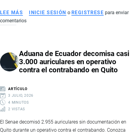
LEE MÁS
SOBRE
INICIE SESIÓN
o
REGISTRESE
para enviar
comentarios
SENAE
INCAUTA
57.600
CERVEZAS
Aduana de Ecuador decomisa casi
DE
3.000 auriculares en operativo
CONTRABANDO
contra el contrabando en Quito
EN
OPERATIVO
CONTRA
ARTÍCULO
EL
3 JULIO, 2026
COMERCIO
4 MINUTOS
2 VISTAS
ILEGAL
EN
El Senae decomisó 2.955 auriculares sin documentación en
ECUADOR
Quito durante un operativo contra el contrabando. Conozca