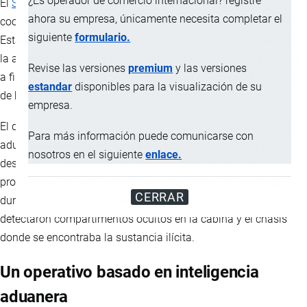
¿Es operador de comercio internacional? registre
El
Servicio Nacional de Aduana del Ecuador
(SENAE), en
ahora su empresa, únicamente necesita completar el
coordinación con la Policía Nacional y la Fiscalía General del
siguiente
formulario.
Estado, ejecutó un operativo de control fronterizo que permitió
la aprehensión de una importante carga de sustancias sujetas
Revise las versiones
premium
y las versiones
a fiscalización internacional, incluyendo más de 51 kilogramos
estandar
disponibles para la visualización de su
de ketamina en polvo y 827 ampollas de ketamina líquida.
empresa.
El decomiso se produjo durante inspecciones de inteligencia
Para más información puede comunicarse con
aduanera realizadas a dos tráileres que ingresaban al país
nosotros en el siguiente
enlace.
desde Perú y que transportaban oficialmente carga de
productos agrícolas, específicamente cebolla. Sin embargo,
CERRAR
durante la revisión exhaustiva de las unidades, los agentes
detectaron compartimentos ocultos en la cabina y el chasis
donde se encontraba la sustancia ilícita.
Un operativo basado en inteligencia
aduanera