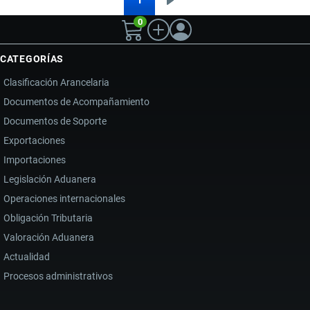
Siguiente
Paginación
LA
0
página
ADUANA:
ASÍ
CATEGORÍAS
PODRÁN
Clasificación Arancelaria
COMPRARSE
Documentos de Acompañamiento
MERCANCÍAS
Documentos de Soporte
Y
VEHÍCULOS
Exportaciones
DECOMISADOS
Importaciones
POR
Legislación Aduanera
EL
Operaciones internacionales
ESTADO
Obligación Tributaria
Valoración Aduanera
Actualidad
Procesos administrativos