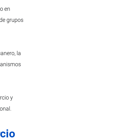
do en
 de grupos
anero, la
ecanismos
rcio y
onal.
cio