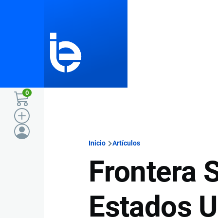
Pasar al contenido principal
0
Inicio
Artículos
Ruta
Frontera 
de
Estados U
navegación