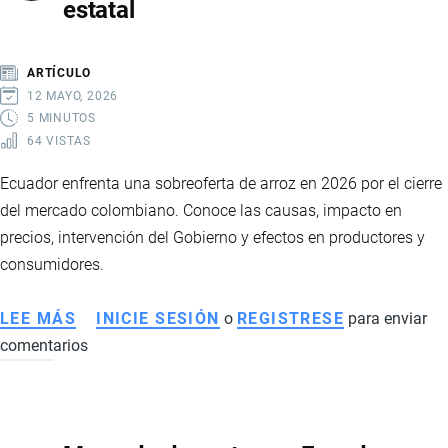
estatal
LA
NUEVA
HOJA
ARTÍCULO
DE
12 MAYO, 2026
RUTA
5 MINUTOS
64 VISTAS
DEL
GOBIERNO
Ecuador enfrenta una sobreoferta de arroz en 2026 por el cierre
PARA
del mercado colombiano. Conoce las causas, impacto en
ENFRENTAR
precios, intervención del Gobierno y efectos en productores y
EL
consumidores.
CRIMEN
ORGANIZADO
LEE MÁS
SOBRE
INICIE SESIÓN
o
REGISTRESE
para enviar
EN
comentarios
SOBREOFERTA
ECUADOR
DE
ARROZ
EN