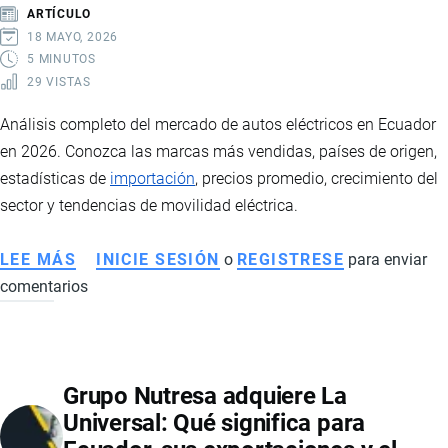
DE
ARTÍCULO
MARCAS
18 MAYO, 2026
NACIONALES
5 MINUTOS
29 VISTAS
Análisis completo del mercado de autos eléctricos en Ecuador
en 2026. Conozca las marcas más vendidas, países de origen,
estadísticas de
importación
, precios promedio, crecimiento del
sector y tendencias de movilidad eléctrica.
LEE MÁS
SOBRE
INICIE SESIÓN
o
REGISTRESE
para enviar
comentarios
AUTOS
ELÉCTRICOS
EN
ECUADOR:
Grupo Nutresa adquiere La
EL
Universal: Qué significa para
MERCADO