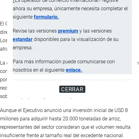
¿Es operador de comercio internacional? registre
ahora su empresa, únicamente necesita completar el
siguiente
formulario.
El Gobierno de Ecuador inició un nuevo programa de compra
Revise las versiones
premium
y las versiones
directa de arroz en cáscara dirigido a productores de Guayas y
estandar
disponibles para la visualización de su
Los Ríos, una medida que busca contener la crisis que
empresa.
atraviesa el sector arrocero nacional en 2026.
Para más información puede comunicarse con
La decisión, ejecutada bajo el Decreto Ejecutivo 307, llega en un
nosotros en el siguiente
enlace.
contexto complejo para los agricultores ecuatorianos, marcado
por caída de precios internacionales, sobreoferta global,
restricciones comerciales con Colombia y creciente presión
CERRAR
sobre los pequeños y medianos productores.
Aunque el Ejecutivo anunció una inversión inicial de USD 8
millones para adquirir hasta 20.000 toneladas de arroz,
representantes del sector consideran que el volumen resulta
insuficiente frente al tamaño real del excedente nacional.