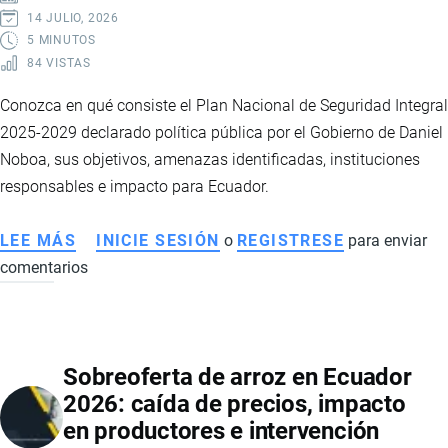
14 JULIO, 2026
5 MINUTOS
84 VISTAS
Conozca en qué consiste el Plan Nacional de Seguridad Integral
2025-2029 declarado política pública por el Gobierno de Daniel
Noboa, sus objetivos, amenazas identificadas, instituciones
responsables e impacto para Ecuador.
LEE MÁS
SOBRE
INICIE SESIÓN
o
REGISTRESE
para enviar
comentarios
PLAN
NACIONAL
DE
SEGURIDAD
Sobreoferta de arroz en Ecuador
INTEGRAL
2026: caída de precios, impacto
2025-
en productores e intervención
2029: