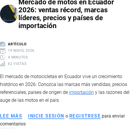
Mercado de motos en Ecuador
ECUADOR
2026: ventas récord, marcas
2026:
líderes, precios y países de
CAÍDA
importación
DE
PRECIOS,
IMPACTO
ARTÍCULO
EN
19 MAYO, 2026
PRODUCTORES
4 MINUTOS
62 VISTAS
E
INTERVENCIÓN
El mercado de motocicletas en Ecuador vive un crecimiento
ESTATAL
histórico en 2026. Conozca las marcas más vendidas, precios
referenciales, países de origen de
importación
y las razones del
auge de las motos en el país.
LEE MÁS
SOBRE
INICIE SESIÓN
o
REGISTRESE
para enviar
comentarios
MERCADO