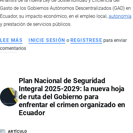
Análisis de la nueva Ley de Sostenibilidad y Eficiencia del
Gasto de los Gobiernos Autónomos Descentralizados (GAD) en
Ecuador, su impacto económico, en el empleo local,
autonomía
y prestación de servicios públicos.
LEE MÁS
SOBRE
INICIE SESIÓN
o
REGISTRESE
para enviar
comentarios
REFORMA
AL
COOTAD
EN
Plan Nacional de Seguridad
ECUADOR:
Integral 2025-2029: la nueva hoja
IMPLICACIONES
de ruta del Gobierno para
ECONÓMICAS,
enfrentar el crimen organizado en
EMPLEO
Ecuador
Y
FINANZAS
LOCALES
ARTÍCULO