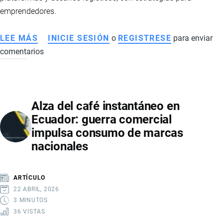
emprendedores.
LEE MÁS
SOBRE
INICIE SESIÓN
o
REGISTRESE
para enviar
comentarios
DROPSHIPPING
EN
ECUADOR:
GUÍA
Alza del café instantáneo en
COMPLETA
Ecuador: guerra comercial
PARA
impulsa consumo de marcas
EMPRENDEDORES
nacionales
EN
COMERCIO
ELECTRÓNICO
ARTÍCULO
22 ABRIL, 2026
3 MINUTOS
36 VISTAS