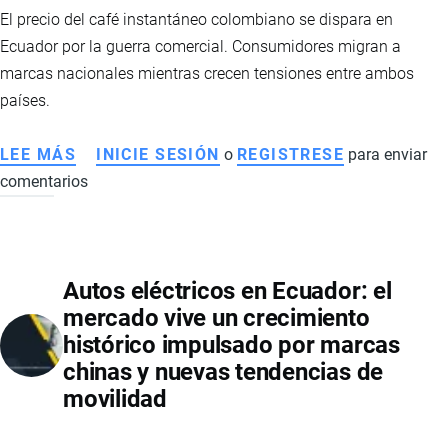
El precio del café instantáneo colombiano se dispara en
Ecuador por la guerra comercial. Consumidores migran a
marcas nacionales mientras crecen tensiones entre ambos
países.
LEE MÁS
SOBRE
INICIE SESIÓN
o
REGISTRESE
para enviar
comentarios
ALZA
DEL
CAFÉ
INSTANTÁNEO
Autos eléctricos en Ecuador: el
EN
mercado vive un crecimiento
ECUADOR:
histórico impulsado por marcas
GUERRA
chinas y nuevas tendencias de
COMERCIAL
movilidad
IMPULSA
CONSUMO