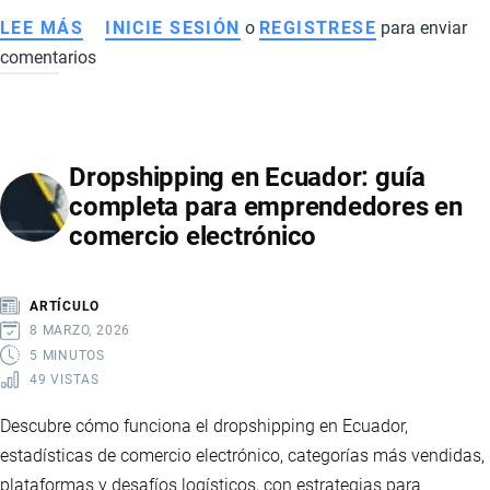
LEE MÁS
SOBRE
INICIE SESIÓN
o
REGISTRESE
para enviar
comentarios
ECONOMÍA
DE
ECUADOR
EN
Dropshipping en Ecuador: guía
2026:
completa para emprendedores en
SEÑALES
comercio electrónico
DE
RECUPERACIÓN,
MAYOR
ARTÍCULO
ESTABILIDAD
8 MARZO, 2026
Y
5 MINUTOS
49 VISTAS
FORTALECIMIENTO
FINANCIERO
Descubre cómo funciona el dropshipping en Ecuador,
estadísticas de comercio electrónico, categorías más vendidas,
plataformas y desafíos logísticos, con estrategias para