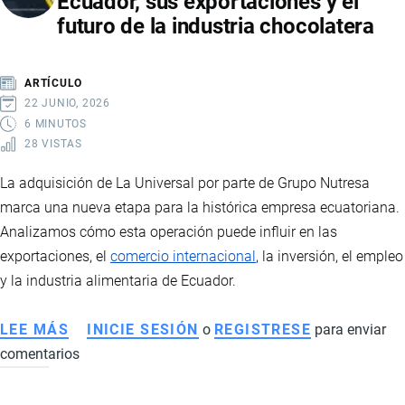
Ecuador, sus exportaciones y el
VIVE
futuro de la industria chocolatera
UN
CRECIMIENTO
HISTÓRICO
ARTÍCULO
IMPULSADO
22 JUNIO, 2026
POR
6 MINUTOS
28 VISTAS
MARCAS
CHINAS
La adquisición de La Universal por parte de Grupo Nutresa
Y
marca una nueva etapa para la histórica empresa ecuatoriana.
NUEVAS
Analizamos cómo esta operación puede influir en las
TENDENCIAS
exportaciones, el
comercio internacional
, la inversión, el empleo
DE
y la industria alimentaria de Ecuador.
MOVILIDAD
LEE MÁS
SOBRE
INICIE SESIÓN
o
REGISTRESE
para enviar
comentarios
GRUPO
NUTRESA
ADQUIERE