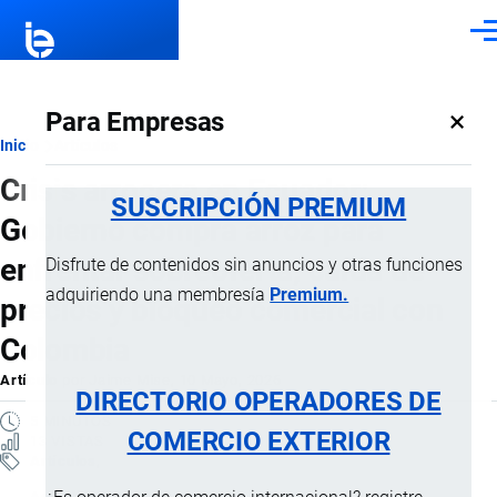
Pasar al contenido principal
Men
×
Para Empresas
Ruta
Inicio
Artículos
Crisis arrocera en Ecuador:
de
SUSCRIPCIÓN PREMIUM
Gobierno compra arroz para
navegación
enfrentar sobreoferta, caída de
Disfrute de contenidos sin anuncios y otras funciones
adquiriendo una membresía
Premium.
precios y bloqueo comercial con
Colombia
Artículo
por
Jaime Mise
, 10 Mayo, 2026
DIRECTORIO OPERADORES DE
5 MINUTOS
COMERCIO EXTERIOR
13 VISTAS
Artículos
Actualidad