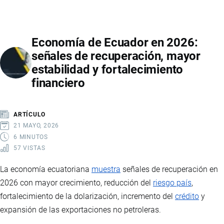
DE
MOTOS
EN
Economía de Ecuador en 2026:
ECUADOR
señales de recuperación, mayor
2026:
estabilidad y fortalecimiento
VENTAS
financiero
RÉCORD,
MARCAS
LÍDERES,
ARTÍCULO
PRECIOS
21 MAYO, 2026
Y
6 MINUTOS
57 VISTAS
PAÍSES
DE
La economía ecuatoriana
muestra
señales de recuperación en
IMPORTACIÓN
2026 con mayor crecimiento, reducción del
riesgo país
,
fortalecimiento de la dolarización, incremento del
crédito
y
expansión de las exportaciones no petroleras.