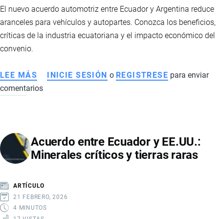
El nuevo acuerdo automotriz entre Ecuador y Argentina reduce
aranceles para vehículos y autopartes. Conozca los beneficios,
críticas de la industria ecuatoriana y el impacto económico del
convenio.
LEE MÁS
SOBRE
INICIE SESIÓN
o
REGISTRESE
para enviar
comentarios
ACUERDO
AUTOMOTRIZ
ENTRE
ECUADOR
Acuerdo entre Ecuador y EE.UU.:
Y
Minerales críticos y tierras raras
ARGENTINA
GENERA
DEBATE:
ARTÍCULO
INDUSTRIA
21 FEBRERO, 2026
CUESTIONA
4 MINUTOS
17 VISTAS