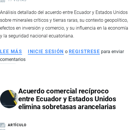
BENEFICIOS
Y
Análisis detallado del acuerdo entre Ecuador y Estados Unidos
GOBIERNO
sobre minerales críticos y tierras raras, su contexto geopolítico,
DEFIENDE
efectos en inversión y comercio, y su influencia en la economía
EL
y la seguridad nacional ecuatoriana.
PACTO
LEE MÁS
SOBRE
INICIE SESIÓN
o
REGISTRESE
para enviar
comentarios
ACUERDO
ENTRE
ECUADOR
Y
Acuerdo comercial recíproco
EE.UU.:
entre Ecuador y Estados Unidos
MINERALES
elimina sobretasas arancelarias
CRÍTICOS
Y
TIERRAS
ARTÍCULO
RARAS