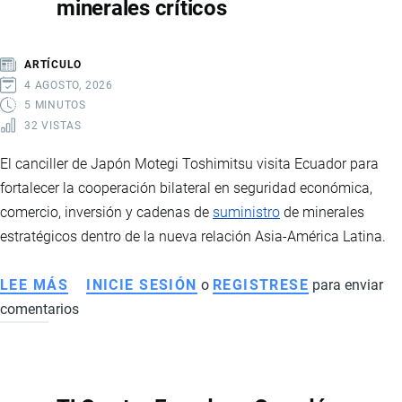
minerales críticos
Y
TENSIONES
BILATERALES
ARTÍCULO
4 AGOSTO, 2026
5 MINUTOS
32 VISTAS
El canciller de Japón Motegi Toshimitsu visita Ecuador para
fortalecer la cooperación bilateral en seguridad económica,
comercio, inversión y cadenas de
suministro
de minerales
estratégicos dentro de la nueva relación Asia-América Latina.
LEE MÁS
SOBRE
INICIE SESIÓN
o
REGISTRESE
para enviar
comentarios
CANCILLER
DE
JAPÓN
ARRIBARA