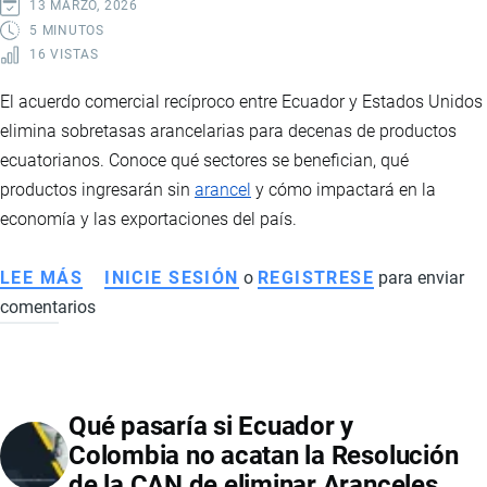
13 MARZO, 2026
5 MINUTOS
16 VISTAS
El acuerdo comercial recíproco entre Ecuador y Estados Unidos
elimina sobretasas arancelarias para decenas de productos
ecuatorianos. Conoce qué sectores se benefician, qué
productos ingresarán sin
arancel
y cómo impactará en la
economía y las exportaciones del país.
LEE MÁS
SOBRE
INICIE SESIÓN
o
REGISTRESE
para enviar
comentarios
ACUERDO
COMERCIAL
RECÍPROCO
ENTRE
Qué pasaría si Ecuador y
ECUADOR
Colombia no acatan la Resolución
Y
de la CAN de eliminar Aranceles
ESTADOS