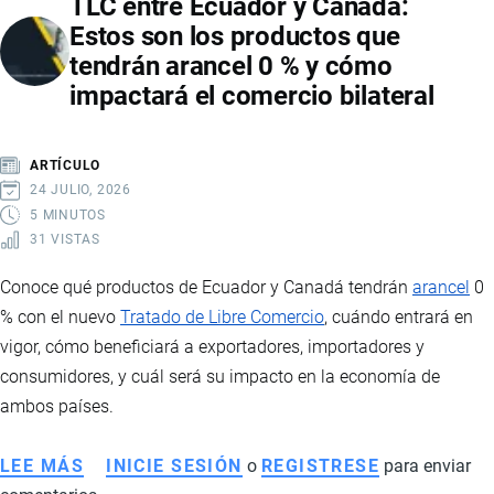
TLC entre Ecuador y Canadá:
A
Estos son los productos que
ECUADOR
tendrán arancel 0 % y cómo
BUSCANDO
impactará el comercio bilateral
AMPLIAR
LA
ALIANZA
ARTÍCULO
ESTRATÉGICA
24 JULIO, 2026
CON
5 MINUTOS
31 VISTAS
COMERCIO,
INVERSIÓN
Conoce qué productos de Ecuador y Canadá tendrán
arancel
0
Y
% con el nuevo
Tratado de Libre Comercio
, cuándo entrará en
COOPERACIÓN
vigor, cómo beneficiará a exportadores, importadores y
EN
consumidores, y cuál será su impacto en la economía de
MINERALES
ambos países.
CRÍTICOS
LEE MÁS
SOBRE
INICIE SESIÓN
o
REGISTRESE
para enviar