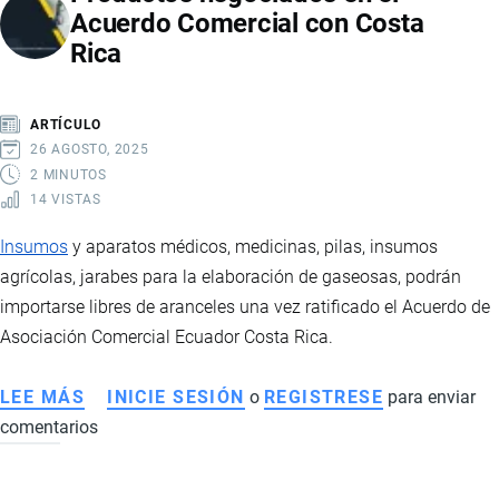
Acuerdo Comercial con Costa
COLOMBIA
Rica
NO
ACATAN
LA
ARTÍCULO
RESOLUCIÓN
26 AGOSTO, 2025
DE
2 MINUTOS
14 VISTAS
LA
CAN
Insumos
y aparatos médicos, medicinas, pilas, insumos
DE
agrícolas, jarabes para la elaboración de gaseosas, podrán
ELIMINAR
importarse libres de aranceles una vez ratificado el Acuerdo de
ARANCELES
Asociación Comercial Ecuador Costa Rica.
LEE MÁS
SOBRE
INICIE SESIÓN
o
REGISTRESE
para enviar
comentarios
PRODUCTOS
NEGOCIADOS
EN