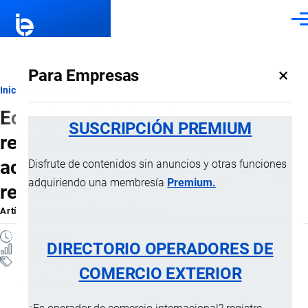
Pasar al contenido principal
Men
×
Para Empresas
Ruta
Inicio
Artículos
Ecuador y Bolivia refuerzan su
de
SUSCRIPCIÓN PREMIUM
relación bilateral con nuevos
navegación
acuerdos de cooperación y diálogo
Disfrute de contenidos sin anuncios y otras funciones
adquiriendo una membresía
Premium.
regional
Artículo
por
Jaime Mise
, 3 Julio, 2026
3 MINUTOS
DIRECTORIO OPERADORES DE
7 VISTAS
Artículos
COMERCIO EXTERIOR
Derecho Internacional