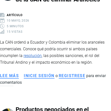
UNIDOS
ELIMINA
ARTÍCULO
SOBRETASAS
10 MAYO, 2026
ARANCELARIAS
5 MINUTOS
15 VISTAS
La CAN ordenó a Ecuador y Colombia eliminar los aranceles
comerciales. Conoce qué podría ocurrir si ambos países
incumplen la
resolución
, las posibles sanciones, el rol del
Tribunal Andino y el impacto económico en la región.
LEE MÁS
SOBRE
INICIE SESIÓN
o
REGISTRESE
para enviar
comentarios
QUÉ
PASARÍA
SI
ECUADOR
Productos negociados en el
Y