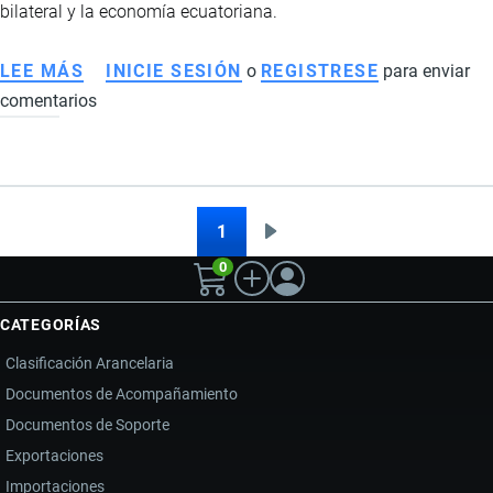
bilateral y la economía ecuatoriana.
LEE MÁS
SOBRE
INICIE SESIÓN
o
REGISTRESE
para enviar
comentarios
LA
TASA
DE
SEGURIDAD
DECLARADA
1
Siguiente
Paginación
ILEGAL
0
página
POR
LA
CATEGORÍAS
CAN
Clasificación Arancelaria
ABRE
Documentos de Acompañamiento
LA
Documentos de Soporte
PUERTA
A
Exportaciones
MILLONARIAS
Importaciones