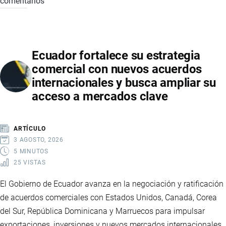
comentarios
TLC
ENTRE
ECUADOR
Y
Ecuador fortalece su estrategia
CANADÁ:
comercial con nuevos acuerdos
ESTOS
internacionales y busca ampliar su
SON
acceso a mercados clave
LOS
PRODUCTOS
QUE
ARTÍCULO
TENDRÁN
3 AGOSTO, 2026
ARANCEL
5 MINUTOS
25 VISTAS
0
%
El Gobierno de Ecuador avanza en la negociación y ratificación
Y
de acuerdos comerciales con Estados Unidos, Canadá, Corea
CÓMO
del Sur, República Dominicana y Marruecos para impulsar
IMPACTARÁ
exportaciones, inversiones y nuevos mercados internacionales.