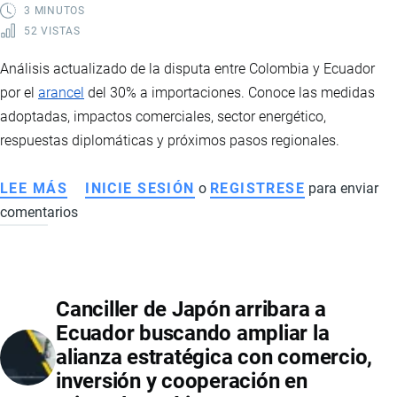
3 MINUTOS
52 VISTAS
Análisis actualizado de la disputa entre Colombia y Ecuador
por el
arancel
del 30% a importaciones. Conoce las medidas
adoptadas, impactos comerciales, sector energético,
respuestas diplomáticas y próximos pasos regionales.
LEE MÁS
SOBRE
INICIE SESIÓN
o
REGISTRESE
para enviar
comentarios
COLOMBIA
Y
ECUADOR
EN
Canciller de Japón arribara a
DISPUTA
Ecuador buscando ampliar la
COMERCIAL:
alianza estratégica con comercio,
MEDIDAS,
inversión y cooperación en
ARANCELES