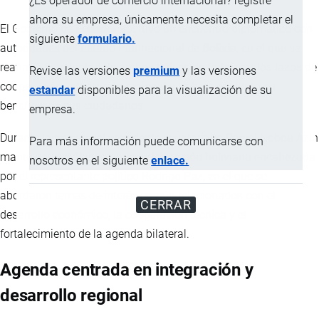
¿Es operador de comercio internacional? registre
ahora su empresa, únicamente necesita completar el
El Gobierno de
Ecuador
sostuvo un encuentro diplomático con
siguiente
formulario.
autoridades del Estado Plurinacional de
Bolivia
, en el que se
reafirmó la voluntad de ambos países de fortalecer los lazos de
Revise las versiones
premium
y las versiones
cooperación, integración regional y trabajo conjunto en
estandar
disponibles para la visualización de su
beneficio de sus ciudadanos.
empresa.
Durante la reunión, el presidente ecuatoriano Daniel Noboa Azin
Para más información puede comunicarse con
mantuvo un diálogo con una delegación boliviana encabezada
nosotros en el siguiente
enlace.
por el representante político Rodrigo Paz, en el que se
abordaron temas de interés común relacionados con el
CERRAR
desarrollo económico, la cooperación técnica y el
fortalecimiento de la agenda bilateral.
Agenda centrada en integración y
desarrollo regional