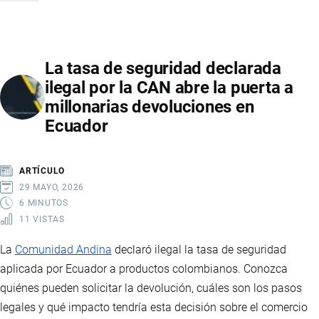
COMERCIAL
ECUADOR-
COLOMBIA:
La tasa de seguridad declarada
ARANCELES,
ilegal por la CAN abre la puerta a
SEGURIDAD
millonarias devoluciones en
FRONTERIZA
Ecuador
Y
TENSIÓN
REGIONAL
ARTÍCULO
29 MAYO, 2026
6 MINUTOS
11 VISTAS
La
Comunidad Andina
declaró ilegal la tasa de seguridad
aplicada por Ecuador a productos colombianos. Conozca
quiénes pueden solicitar la devolución, cuáles son los pasos
legales y qué impacto tendría esta decisión sobre el comercio