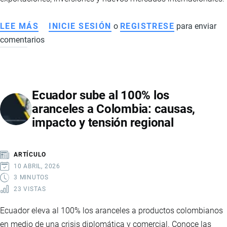
EL
COMERCIO
LEE MÁS
SOBRE
INICIE SESIÓN
o
REGISTRESE
para enviar
BILATERAL
comentarios
ECUADOR
FORTALECE
SU
ESTRATEGIA
Ecuador sube al 100% los
COMERCIAL
aranceles a Colombia: causas,
CON
impacto y tensión regional
NUEVOS
ACUERDOS
INTERNACIONALES
ARTÍCULO
Y
10 ABRIL, 2026
BUSCA
3 MINUTOS
23 VISTAS
AMPLIAR
SU
Ecuador eleva al 100% los aranceles a productos colombianos
ACCESO
en medio de una crisis diplomática y comercial. Conoce las