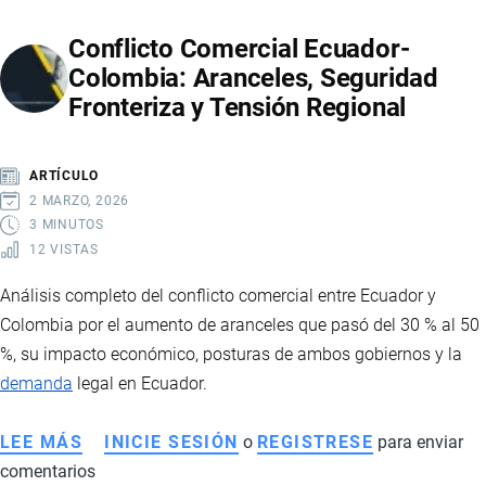
EL
Conflicto Comercial Ecuador-
ACUERDO
Colombia: Aranceles, Seguridad
COMERCIAL
Fronteriza y Tensión Regional
CON
COSTA
RICA
ARTÍCULO
2 MARZO, 2026
3 MINUTOS
12 VISTAS
Análisis completo del conflicto comercial entre Ecuador y
Colombia por el aumento de aranceles que pasó del 30 % al 50
%, su impacto económico, posturas de ambos gobiernos y la
demanda
legal en Ecuador.
LEE MÁS
SOBRE
INICIE SESIÓN
o
REGISTRESE
para enviar
comentarios
CONFLICTO