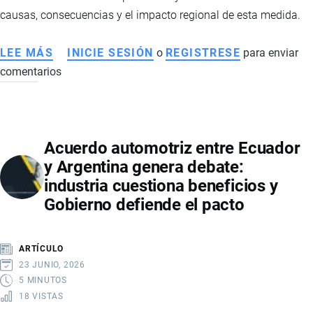
A
causas, consecuencias y el impacto regional de esta medida.
MERCADOS
CLAVE
LEE MÁS
SOBRE
INICIE SESIÓN
o
REGISTRESE
para enviar
comentarios
ECUADOR
SUBE
AL
100%
Acuerdo automotriz entre Ecuador
LOS
y Argentina genera debate:
ARANCELES
industria cuestiona beneficios y
A
Gobierno defiende el pacto
COLOMBIA:
CAUSAS,
IMPACTO
ARTÍCULO
Y
23 JUNIO, 2026
TENSIÓN
5 MINUTOS
18 VISTAS
REGIONAL