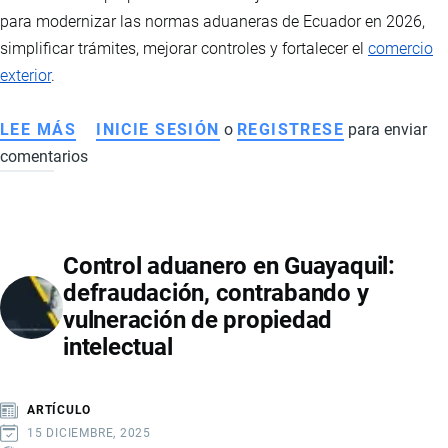
para modernizar las normas aduaneras de Ecuador en 2026,
simplificar trámites, mejorar controles y fortalecer el
comercio
exterior
.
LEE MÁS
SOBRE
INICIE SESIÓN
o
REGISTRESE
para enviar
comentarios
MODERNIZACIÓN
ADUANERA
EN
ECUADOR:
Control aduanero en Guayaquil:
55
defraudación, contrabando y
PROPUESTAS
vulneración de propiedad
PARA
intelectual
FORTALECER
EL
COMERCIO
ARTÍCULO
EXTERIOR
15 DICIEMBRE, 2025