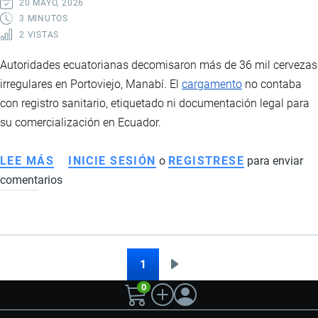
20 MAYO, 2026
EXPLOSIVOS
3 MINUTOS
2 VISTAS
Y
MÁS
Autoridades ecuatorianas decomisaron más de 36 mil cervezas
DE
irregulares en Portoviejo, Manabí. El
cargamento
no contaba
12.600
con registro sanitario, etiquetado ni documentación legal para
CIGARRILLOS
su comercialización en Ecuador.
DE
CONTRABANDO
LEE MÁS
SOBRE
INICIE SESIÓN
o
REGISTRESE
para enviar
comentarios
INCAUTAN
MÁS
DE
36
MIL
1
Siguiente
Paginación
CERVEZAS
0
página
ILEGALES
EN