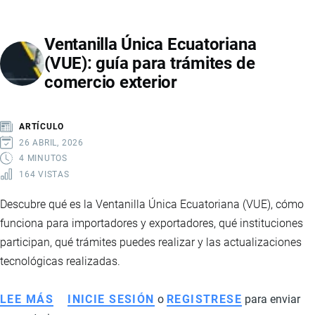
COMPLETA
DE
Ventanilla Única Ecuatoriana
USO,
(VUE): guía para trámites de
REQUISITOS
comercio exterior
Y
MODERNIZACIÓN
DEL
ARTÍCULO
SISTEMA
26 ABRIL, 2026
ADUANERO
4 MINUTOS
164 VISTAS
ECUADOR
Descubre qué es la Ventanilla Única Ecuatoriana (VUE), cómo
funciona para importadores y exportadores, qué instituciones
participan, qué trámites puedes realizar y las actualizaciones
tecnológicas realizadas.
LEE MÁS
SOBRE
INICIE SESIÓN
o
REGISTRESE
para enviar