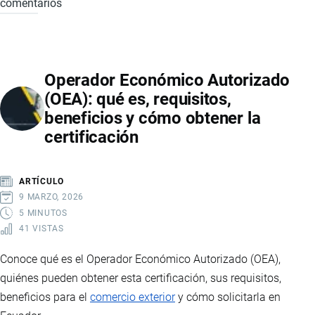
comentarios
VENTANILLA
ÚNICA
ECUATORIANA
(VUE):
Operador Económico Autorizado
GUÍA
(OEA): qué es, requisitos,
PARA
beneficios y cómo obtener la
TRÁMITES
certificación
DE
COMERCIO
EXTERIOR
ARTÍCULO
9 MARZO, 2026
5 MINUTOS
41 VISTAS
Conoce qué es el Operador Económico Autorizado (OEA),
quiénes pueden obtener esta certificación, sus requisitos,
beneficios para el
comercio exterior
y cómo solicitarla en