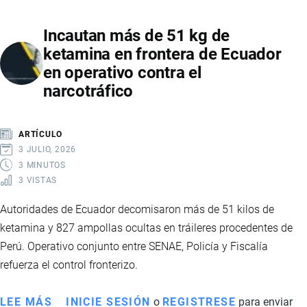
FALSIFICADAS
Incautan más de 51 kg de
DE
ketamina en frontera de Ecuador
LA
en operativo contra el
SELECCIÓN
narcotráfico
DE
ECUADOR
ANTES
ARTÍCULO
DEL
3 JULIO, 2026
MUNDIAL
3 MINUTOS
3 VISTAS
2026
Autoridades de Ecuador decomisaron más de 51 kilos de
ketamina y 827 ampollas ocultas en tráileres procedentes de
Perú. Operativo conjunto entre SENAE, Policía y Fiscalía
refuerza el control fronterizo.
LEE MÁS
SOBRE
INICIE SESIÓN
o
REGISTRESE
para enviar