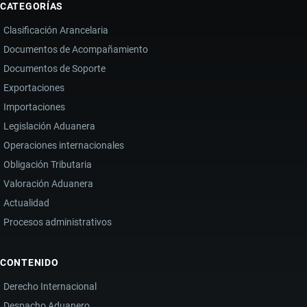
CATEGORÍAS
MANABÍ
Clasificación Arancelaria
DURANTE
Documentos de Acompañamiento
OPERATIVO
Documentos de Soporte
SANITARIO
Y
Exportaciones
ADUANERO
Importaciones
Legislación Aduanera
Operaciones internacionales
Obligación Tributaria
Valoración Aduanera
Actualidad
Procesos administrativos
CONTENIDO
Derecho Internacional
Despacho Aduanero