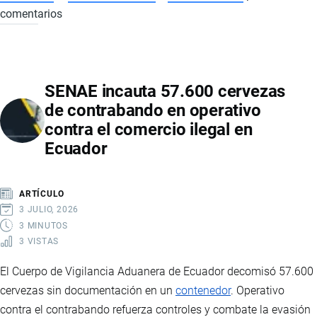
comentarios
INCAUTAN
MÁS
DE
51
SENAE incauta 57.600 cervezas
KG
de contrabando en operativo
DE
contra el comercio ilegal en
KETAMINA
Ecuador
EN
FRONTERA
DE
ARTÍCULO
ECUADOR
3 JULIO, 2026
EN
3 MINUTOS
3 VISTAS
OPERATIVO
CONTRA
El Cuerpo de Vigilancia Aduanera de Ecuador decomisó 57.600
EL
cervezas sin documentación en un
contenedor
. Operativo
NARCOTRÁFICO
contra el contrabando refuerza controles y combate la evasión