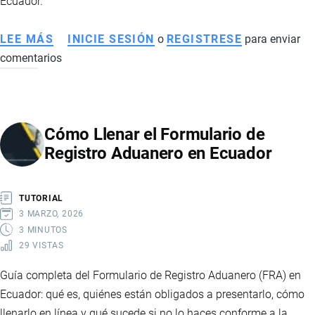
Ecuador.
LEE MÁS
SOBRE
INICIE SESIÓN
o
REGISTRESE
para enviar
comentarios
OPERADOR
ECONÓMICO
AUTORIZADO
(OEA):
Cómo Llenar el Formulario de
QUÉ
Registro Aduanero en Ecuador
ES,
REQUISITOS,
BENEFICIOS
TUTORIAL
Y
3 MARZO, 2026
CÓMO
3 MINUTOS
29 VISTAS
OBTENER
LA
Guía completa del Formulario de Registro Aduanero (FRA) en
CERTIFICACIÓN
Ecuador: qué es, quiénes están obligados a presentarlo, cómo
llenarlo en línea y qué sucede si no lo haces conforme a la