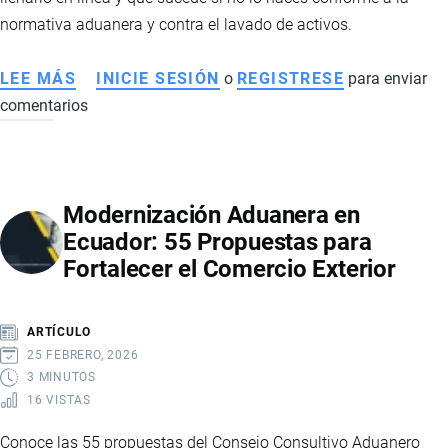
normativa aduanera y contra el lavado de activos.
LEE MÁS
SOBRE
INICIE SESIÓN
o
REGISTRESE
para enviar
comentarios
CÓMO
LLENAR
EL
FORMULARIO
Modernización Aduanera en
DE
Ecuador: 55 Propuestas para
REGISTRO
Fortalecer el Comercio Exterior
ADUANERO
EN
ECUADOR
ARTÍCULO
25 FEBRERO, 2026
3 MINUTOS
16 VISTAS
Conoce las 55 propuestas del Consejo Consultivo Aduanero