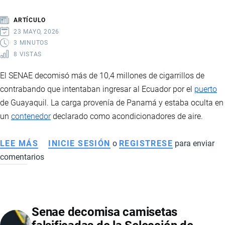
DE
PROPIEDAD
ARTÍCULO
INTELECTUAL
23 MAYO, 2026
3 MINUTOS
8 VISTAS
El SENAE decomisó más de 10,4 millones de cigarrillos de
contrabando que intentaban ingresar al Ecuador por el
puerto
de Guayaquil. La carga provenía de Panamá y estaba oculta en
un
contenedor
declarado como acondicionadores de aire.
LEE MÁS
SOBRE
INICIE SESIÓN
o
REGISTRESE
para enviar
comentarios
SENAE
DECOMISA
MÁS
DE
Senae decomisa camisetas
10
MILLONES