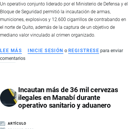
ECUADOR
Un operativo conjunto liderado por el Ministerio de Defensa y el
Bloque de Seguridad permitió la incautación de armas,
municiones, explosivos y 12.600 cigarrillos de contrabando en
el norte de Quito, además de la captura de un objetivo de
mediano valor vinculado al crimen organizado.
LEE MÁS
SOBRE
INICIE SESIÓN
o
REGISTRESE
para enviar
comentarios
OPERATIVO
CONJUNTO
EN
EL
Incautan más de 36 mil cervezas
NORTE
ilegales en Manabí durante
DE
operativo sanitario y aduanero
QUITO
PERMITIÓ
INCAUTAR
ARTÍCULO
ARMAS,