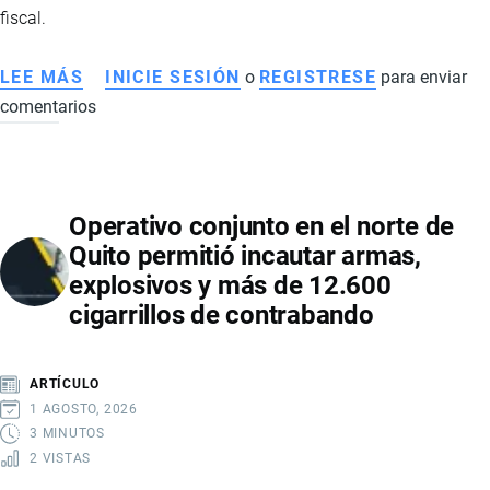
fiscal.
LEE MÁS
SOBRE
INICIE SESIÓN
o
REGISTRESE
para enviar
comentarios
SENAE
INCAUTA
57.600
CERVEZAS
Operativo conjunto en el norte de
DE
Quito permitió incautar armas,
CONTRABANDO
explosivos y más de 12.600
EN
cigarrillos de contrabando
OPERATIVO
CONTRA
EL
ARTÍCULO
COMERCIO
1 AGOSTO, 2026
ILEGAL
3 MINUTOS
2 VISTAS
EN