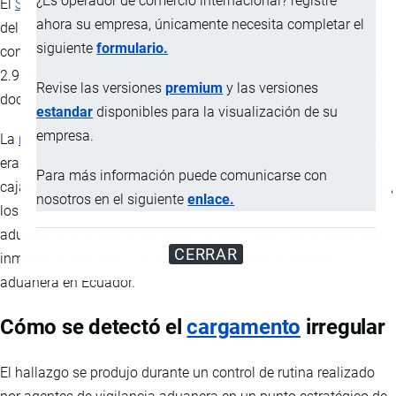
¿Es operador de comercio internacional? registre
El
Servicio Nacional de Aduana del Ecuador
(Senae), a través
ahora su empresa, únicamente necesita completar el
del Cuerpo de Vigilancia Aduanera, ejecutó un operativo de
siguiente
formulario.
control en la ciudad de Quito que permitió la incautación de
2.955 auriculares de origen extranjero que no contaban con la
Revise las versiones
premium
y las versiones
documentación legal necesaria para su ingreso al país.
estandar
disponibles para la visualización de su
empresa.
La
mercancía
, valorada en aproximadamente 47.000 dólares,
era transportada como encomiendas fraccionadas en varias
Para más información puede comunicarse con
cajas dentro de un vehículo de alquiler. Según el informe oficial,
nosotros en el siguiente
enlace.
los productos no contaban con facturas, declaraciones
aduaneras ni guías de remisión, lo que motivó su aprehensión
CERRAR
inmediata conforme a la normativa vigente en materia
aduanera en Ecuador.
Cómo se detectó el
cargamento
irregular
El hallazgo se produjo durante un control de rutina realizado