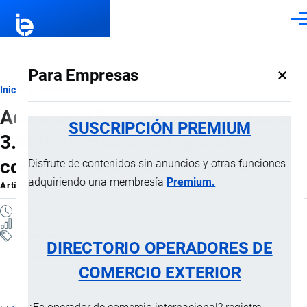
Pasar al contenido principal
Men
×
Para Empresas
Ruta
Inicio
Artículos
Aduana de Ecuador decomisa casi
de
SUSCRIPCIÓN PREMIUM
3.000 auriculares en operativo
navegación
contra el contrabando en Quito
Disfrute de contenidos sin anuncios y otras funciones
adquiriendo una membresía
Premium.
Artículo
por
Jaime Mise
, 3 Julio, 2026
4 MINUTOS
2 VISTAS
Artículos
DIRECTORIO OPERADORES DE
Operaciones Aduaneras
COMERCIO EXTERIOR