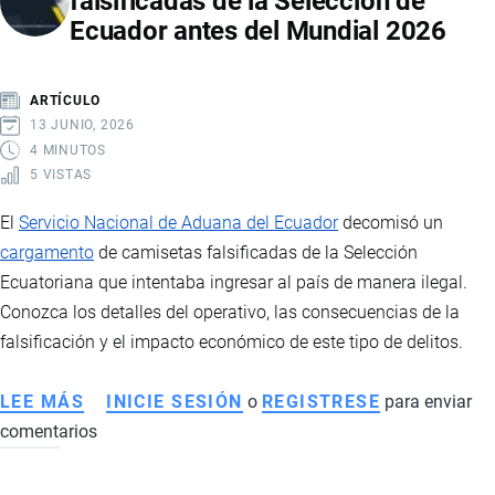
falsificadas de la Selección de
Ecuador antes del Mundial 2026
DE
CIGARRILLOS
DE
ARTÍCULO
CONTRABANDO
13 JUNIO, 2026
EN
4 MINUTOS
5 VISTAS
EL
PUERTO
El
Servicio Nacional de Aduana del Ecuador
decomisó un
DE
cargamento
de camisetas falsificadas de la Selección
GUAYAQUIL
Ecuatoriana que intentaba ingresar al país de manera ilegal.
Conozca los detalles del operativo, las consecuencias de la
falsificación y el impacto económico de este tipo de delitos.
LEE MÁS
SOBRE
INICIE SESIÓN
o
REGISTRESE
para enviar
comentarios
SENAE
DECOMISA
CAMISETAS