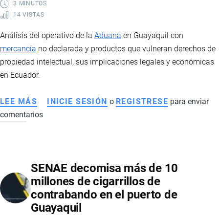
3 MINUTOS
14 VISTAS
Análisis del operativo de la
Aduana
en Guayaquil con
mercancía
no declarada y productos que vulneran derechos de
propiedad intelectual, sus implicaciones legales y económicas
en Ecuador.
LEE MÁS
SOBRE
INICIE SESIÓN
o
REGISTRESE
para enviar
comentarios
CONTROL
ADUANERO
EN
GUAYAQUIL:
SENAE decomisa más de 10
DEFRAUDACIÓN,
millones de cigarrillos de
CONTRABANDO
contrabando en el puerto de
Y
Guayaquil
VULNERACIÓN