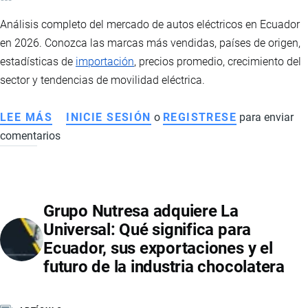
Análisis completo del mercado de autos eléctricos en Ecuador
en 2026. Conozca las marcas más vendidas, países de origen,
estadísticas de
importación
, precios promedio, crecimiento del
sector y tendencias de movilidad eléctrica.
LEE MÁS
SOBRE
INICIE SESIÓN
o
REGISTRESE
para enviar
comentarios
AUTOS
ELÉCTRICOS
EN
ECUADOR:
Grupo Nutresa adquiere La
EL
Universal: Qué significa para
MERCADO
Ecuador, sus exportaciones y el
VIVE
futuro de la industria chocolatera
UN
CRECIMIENTO
HISTÓRICO