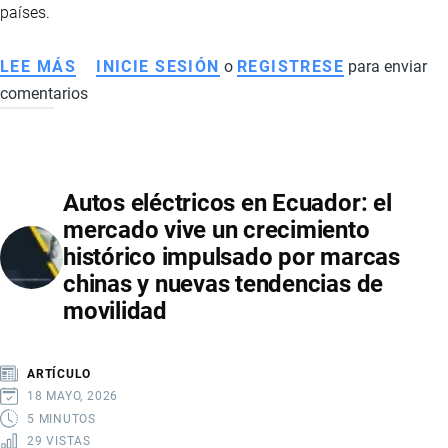
países.
LEE MÁS
SOBRE
INICIE SESIÓN
o
REGISTRESE
para enviar
comentarios
ALZA
DEL
CAFÉ
INSTANTÁNEO
Autos eléctricos en Ecuador: el
EN
mercado vive un crecimiento
ECUADOR:
histórico impulsado por marcas
GUERRA
chinas y nuevas tendencias de
COMERCIAL
movilidad
IMPULSA
CONSUMO
DE
ARTÍCULO
MARCAS
18 MAYO, 2026
NACIONALES
5 MINUTOS
29 VISTAS