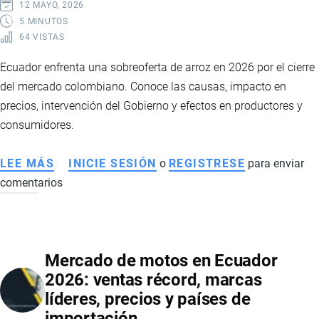
DE
12 MAYO, 2026
RUTA
5 MINUTOS
64 VISTAS
DEL
GOBIERNO
Ecuador enfrenta una sobreoferta de arroz en 2026 por el cierre
PARA
del mercado colombiano. Conoce las causas, impacto en
ENFRENTAR
precios, intervención del Gobierno y efectos en productores y
EL
consumidores.
CRIMEN
ORGANIZADO
LEE MÁS
SOBRE
INICIE SESIÓN
o
REGISTRESE
para enviar
EN
comentarios
SOBREOFERTA
ECUADOR
DE
ARROZ
EN
Mercado de motos en Ecuador
ECUADOR
2026: ventas récord, marcas
2026:
líderes, precios y países de
CAÍDA
importación
DE