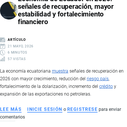
señales de recuperación, mayor
2026:
estabilidad y fortalecimiento
VENTAS
financiero
RÉCORD,
MARCAS
LÍDERES,
ARTÍCULO
PRECIOS
21 MAYO, 2026
Y
6 MINUTOS
57 VISTAS
PAÍSES
DE
La economía ecuatoriana
muestra
señales de recuperación en
IMPORTACIÓN
2026 con mayor crecimiento, reducción del
riesgo país
,
fortalecimiento de la dolarización, incremento del
crédito
y
expansión de las exportaciones no petroleras.
LEE MÁS
SOBRE
INICIE SESIÓN
o
REGISTRESE
para enviar
comentarios
ECONOMÍA
DE