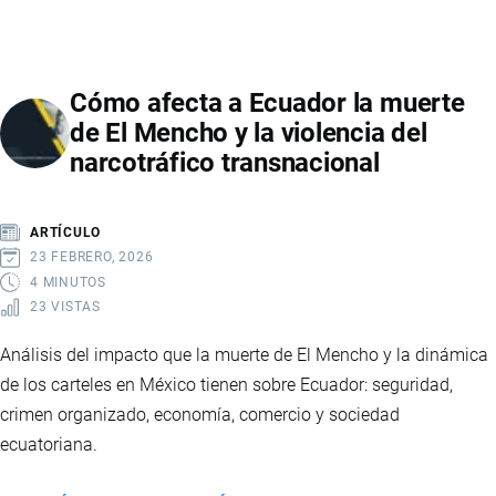
DEL
SECTOR
AVÍCOLA
Cómo afecta a Ecuador la muerte
EN
de El Mencho y la violencia del
ECUADOR:
narcotráfico transnacional
CAUSAS,
CONSECUENCIAS
Y
ARTÍCULO
EFECTOS
23 FEBRERO, 2026
ECONÓMICOS
4 MINUTOS
23 VISTAS
Análisis del impacto que la muerte de El Mencho y la dinámica
de los carteles en México tienen sobre Ecuador: seguridad,
crimen organizado, economía, comercio y sociedad
ecuatoriana.