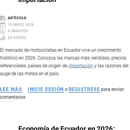
PRECIOS,
IMPACTO
ARTÍCULO
EN
19 MAYO, 2026
PRODUCTORES
4 MINUTOS
62 VISTAS
E
INTERVENCIÓN
El mercado de motocicletas en Ecuador vive un crecimiento
ESTATAL
histórico en 2026. Conozca las marcas más vendidas, precios
referenciales, países de origen de
importación
y las razones del
auge de las motos en el país.
LEE MÁS
SOBRE
INICIE SESIÓN
o
REGISTRESE
para enviar
comentarios
MERCADO
DE
MOTOS
EN
Economía de Ecuador en 2026:
ECUADOR