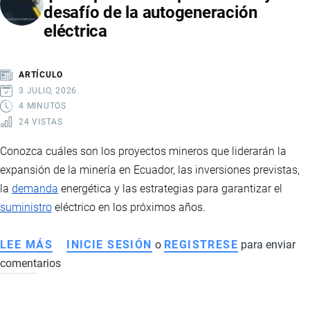
desafío de la autogeneración
SIGNIFICA
eléctrica
PARA
ECUADOR,
SUS
ARTÍCULO
EXPORTACIONES
3 JULIO, 2026
Y
4 MINUTOS
24 VISTAS
EL
FUTURO
Conozca cuáles son los proyectos mineros que liderarán la
DE
expansión de la minería en Ecuador, las inversiones previstas,
LA
la
demanda
energética y las estrategias para garantizar el
INDUSTRIA
suministro
eléctrico en los próximos años.
CHOCOLATERA
LEE MÁS
SOBRE
INICIE SESIÓN
o
REGISTRESE
para enviar
comentarios
MINERÍA
EN
ECUADOR: