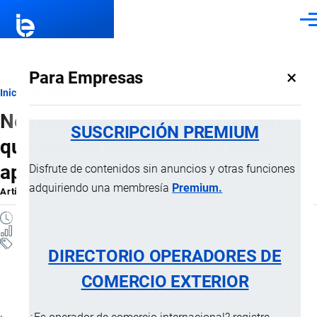
Pasar al contenido principal
Men
×
Para Empresas
Ruta
Inicio
Artículos
Negocios pequeños en Ecuador:
de
SUSCRIPCIÓN PREMIUM
qué son, su importancia y cómo
navegación
apoyarlos
Disfrute de contenidos sin anuncios y otras funciones
adquiriendo una membresía
Premium.
Artículo
por
Jaime Mise
, 1 Abril, 2026
3 MINUTOS
11 VISTAS
Artículos
DIRECTORIO OPERADORES DE
Actualidad
COMERCIO EXTERIOR