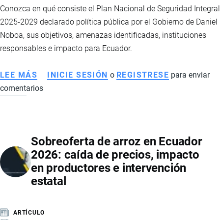
Conozca en qué consiste el Plan Nacional de Seguridad Integral
2025-2029 declarado política pública por el Gobierno de Daniel
Noboa, sus objetivos, amenazas identificadas, instituciones
responsables e impacto para Ecuador.
LEE MÁS
SOBRE
INICIE SESIÓN
o
REGISTRESE
para enviar
comentarios
PLAN
NACIONAL
DE
SEGURIDAD
Sobreoferta de arroz en Ecuador
INTEGRAL
2026: caída de precios, impacto
2025-
en productores e intervención
2029:
estatal
LA
NUEVA
HOJA
ARTÍCULO