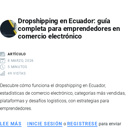
ECUADOR
EN
Dropshipping en Ecuador: guía
2026:
completa para emprendedores en
SEÑALES
comercio electrónico
DE
RECUPERACIÓN,
MAYOR
ARTÍCULO
ESTABILIDAD
8 MARZO, 2026
Y
5 MINUTOS
49 VISTAS
FORTALECIMIENTO
FINANCIERO
Descubre cómo funciona el dropshipping en Ecuador,
estadísticas de comercio electrónico, categorías más vendidas,
plataformas y desafíos logísticos, con estrategias para
emprendedores.
LEE MÁS
SOBRE
INICIE SESIÓN
o
REGISTRESE
para enviar