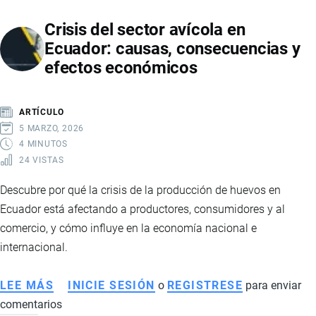
PROYECTOS
Crisis del sector avícola en
QUE
Ecuador: causas, consecuencias y
IMPULSARÁN
efectos económicos
LA
PRODUCCIÓN
Y
ARTÍCULO
EL
5 MARZO, 2026
DESAFÍO
4 MINUTOS
24 VISTAS
DE
LA
Descubre por qué la crisis de la producción de huevos en
AUTOGENERACIÓN
Ecuador está afectando a productores, consumidores y al
ELÉCTRICA
comercio, y cómo influye en la economía nacional e
internacional.
LEE MÁS
SOBRE
INICIE SESIÓN
o
REGISTRESE
para enviar
comentarios
CRISIS