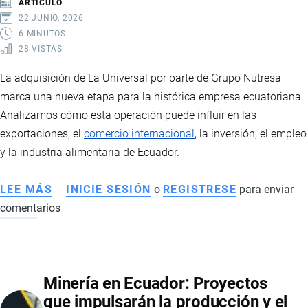
ARTÍCULO
IMPULSADO
22 JUNIO, 2026
POR
6 MINUTOS
28 VISTAS
MARCAS
CHINAS
La adquisición de La Universal por parte de Grupo Nutresa
Y
marca una nueva etapa para la histórica empresa ecuatoriana.
NUEVAS
Analizamos cómo esta operación puede influir en las
TENDENCIAS
exportaciones, el
comercio internacional
, la inversión, el empleo
DE
y la industria alimentaria de Ecuador.
MOVILIDAD
LEE MÁS
SOBRE
INICIE SESIÓN
o
REGISTRESE
para enviar
comentarios
GRUPO
NUTRESA
ADQUIERE
LA
Minería en Ecuador: Proyectos
UNIVERSAL:
que impulsarán la producción y el
QUÉ