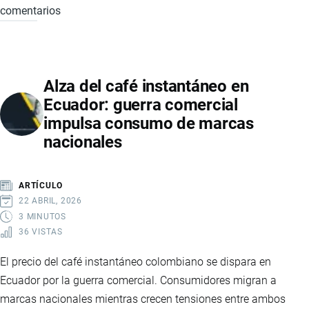
comentarios
DROPSHIPPING
EN
ECUADOR:
GUÍA
Alza del café instantáneo en
COMPLETA
Ecuador: guerra comercial
PARA
impulsa consumo de marcas
EMPRENDEDORES
nacionales
EN
COMERCIO
ELECTRÓNICO
ARTÍCULO
22 ABRIL, 2026
3 MINUTOS
36 VISTAS
El precio del café instantáneo colombiano se dispara en
Ecuador por la guerra comercial. Consumidores migran a
marcas nacionales mientras crecen tensiones entre ambos