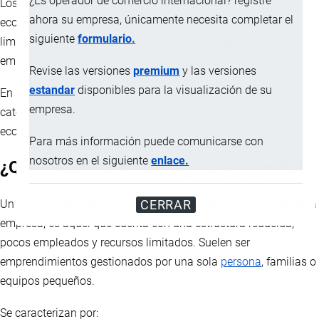
¿Es operador de comercio internacional? registre
Los negocios pequeños son el motor silencioso de la
ahora su empresa, únicamente necesita completar el
economía. Aunque muchas veces operan con recursos
siguiente
formulario.
limitados, su impacto es significativo en la generación de
empleo, la innovación y el desarrollo local.
Revise las versiones
premium
y las versiones
estandar
disponibles para la visualización de su
En Ecuador, la gran mayoría de las empresas pertenecen a esta
empresa.
categoría, lo que demuestra su relevancia tanto a nivel
económico como social.
Para más información puede comunicarse con
nosotros en el siguiente
enlace.
¿Qué se considera un negocio pequeño?
Un negocio pequeño, también conocido como micro o pequeña
CERRAR
empresa, es aquel que cuenta con una estructura reducida,
pocos empleados y recursos limitados. Suelen ser
emprendimientos gestionados por una sola
persona
, familias o
equipos pequeños.
Se caracterizan por: