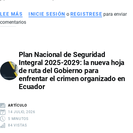
LEE MÁS
SOBRE
INICIE SESIÓN
o
REGISTRESE
para enviar
comentarios
REFORMA
AL
COOTAD
EN
Plan Nacional de Seguridad
ECUADOR:
Integral 2025-2029: la nueva hoja
IMPLICACIONES
de ruta del Gobierno para
ECONÓMICAS,
enfrentar el crimen organizado en
EMPLEO
Ecuador
Y
FINANZAS
LOCALES
ARTÍCULO
14 JULIO, 2026
5 MINUTOS
84 VISTAS