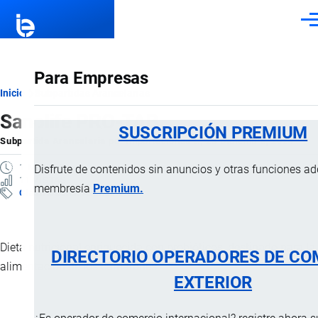
Pasar al contenido principal
Men
Para Empresas
Ruta
Inicio
Subpartidas Arancelarias
Sanolife PRO-TAB
de
SUSCRIPCIÓN PREMIUM
Subpartida Arancelaria
por
Importaciones …
, 23 Diciembre, 2024
navegación
1 MINUTO
Disfrute de contenidos sin anuncios y otras funciones a
11 VISTAS
membresía
Premium.
Clasificación Arancelaria
Dieta nutricional enriquecida con probióticos, destinado para la
DIRECTORIO OPERADORES DE CO
alimentación de los camarones.
EXTERIOR