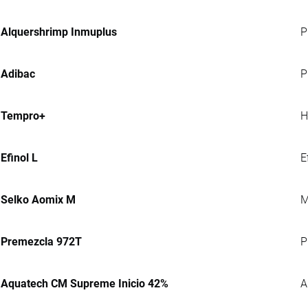
Alquershrimp Inmuplus
P
Adibac
P
Tempro+
H
Efinol L
E
Selko Aomix M
M
Premezcla 972T
P
Aquatech CM Supreme Inicio 42%
A