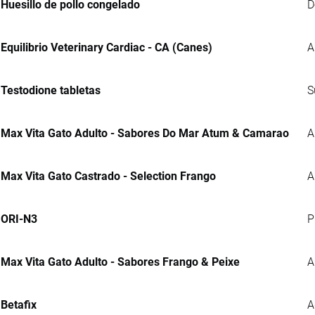
Huesillo de pollo congelado
D
Equilibrio Veterinary Cardiac - CA (Canes)
A
Testodione tabletas
S
Max Vita Gato Adulto - Sabores Do Mar Atum & Camarao
A
Max Vita Gato Castrado - Selection Frango
A
ORI-N3
P
Max Vita Gato Adulto - Sabores Frango & Peixe
A
Betafix
A