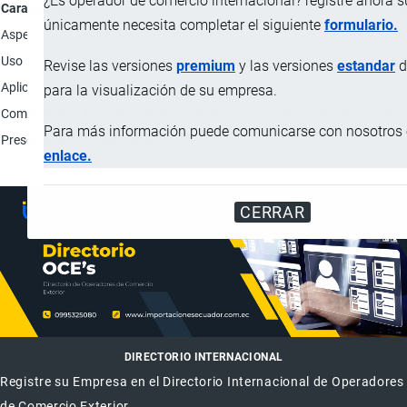
¿Es operador de comercio internacional? registre ahora 
Característica
De
únicamente necesita completar el siguiente
formulario.
Aspecto
Forma de hojuelas.
Uso
Se puede aplicar directamente al estanque o junto con el 
Revise las versiones
premium
y las versiones
estandar
d
Aplicación
Dieta nutricional enriquecida con probióticos, destinados
para la visualización de su empresa.
Composición
Proteína marinas, almidones vegetales, minerales, aceites
Para más información puede comunicarse con nosotros e
Presentación
Cubeta de 5 Kg.
enlace.
CERRAR
DIRECTORIO INTERNACIONAL
Registre su Empresa en el Directorio Internacional de Operadores
de Comercio Exterior