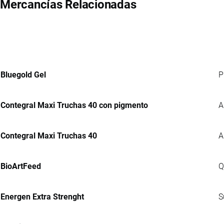
Mercancías Relacionadas
Bluegold Gel
P
Contegral Maxi Truchas 40 con pigmento
A
Contegral Maxi Truchas 40
A
BioArtFeed
Q
Energen Extra Strenght
S