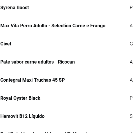
Syrena Boost
P
Max Vita Perro Adulto - Selection Carne e Frango
A
Givet
G
Pate sabor carne adultos - Ricocan
A
Contegral Maxi Truchas 45 SP
A
Royal Oyster Black
P
Hemovit B12 Líquido
S