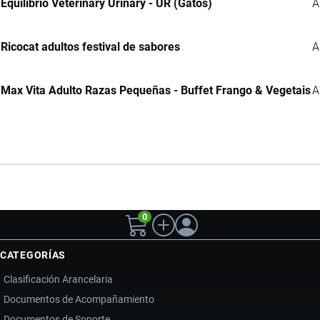
Equilibrio Veterinary Urinary - UR (Gatos)
A
Ricocat adultos festival de sabores
A
Max Vita Adulto Razas Pequeñas - Buffet Frango & Vegetais
A
0
CATEGORÍAS
Clasificación Arancelaria
Documentos de Acompañamiento
Documentos de Soporte